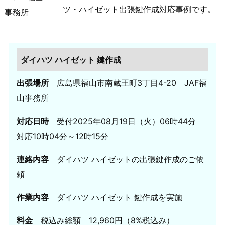
ダ
ツ・ハイゼット出張鍵作成対応事例です。
キ
ャ
ロ
ル
ダイハツ ハイゼット 鍵作成
イ
ン
出張場所
広島県福山市南蔵王町3丁目4-20 JAF福
ロ
山事務所
ッ
ク
対応日時
受付2025年08月19日（火）06時44分
開
対応10時04分～12時15分
錠
連絡内容
ダイハツ ハイゼットの出張鍵作成のご依
5.
8.
頼
広
作業内容
ダイハツ ハイゼット 鍵作成を実施
島
県
料金
税込み総額 12,960円（8%税込み）