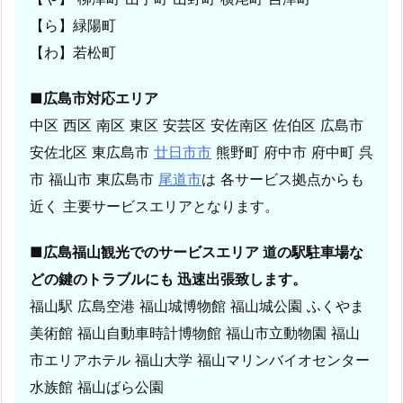
東
【ら】緑陽町
桜
町
【わ】若松町
駅
前
■広島市対応エリア
ホ
中区 西区 南区 東区 安芸区 安佐南区 佐伯区 広島市
テ
安佐北区 東広島市
廿日市市
熊野町 府中市 府中町 呉
ル
市 福山市 東広島市
尾道市
は 各サービス拠点からも
ス
近く 主要サービスエリアとなります。
ー
ツ
■広島福山観光でのサービスエリア 道の駅駐車場な
ケ
どの鍵のトラブルにも 迅速出張致します。
ー
福山駅 広島空港 福山城博物館 福山城公園 ふくやま
ス
（T
美術館 福山自動車時計博物館 福山市立動物園 福山
S
市エリアホテル 福山大学 福山マリンバイオセンター
A
水族館 福山ばら公園
0