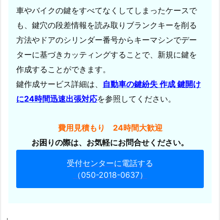
ン
車やバイクの鍵をすべてなくしてしまったケースで
ダ・
も、鍵穴の段差情報を読み取りブランクキーを削る
ジ
方法やドアのシリンダー番号からキーマシンでデー
ョ
ターに基づきカッティングすることで、新規に鍵を
ル
作成することができます。
ノ
鍵作成サービス詳細は、
自動車の鍵紛失 作成 鍵開け
メ
に24時間迅速出張対応
を参照してください。
ッ
ト
イ
費用見積もり 24時間大歓迎
ン
お困りの際は、お気軽にお問合せください。
イ
受付センターに電話する
ン
（050-2018-0637）
ロ
ッ
ク
解