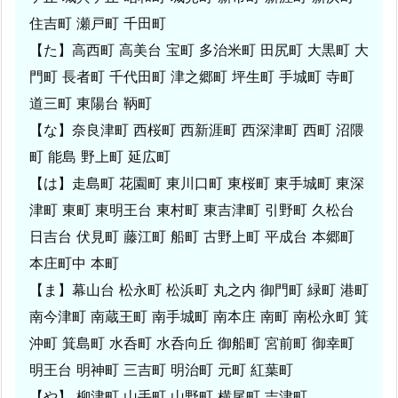
0
住吉町 瀬戸町 千田町
0
【た】高西町 高美台 宝町 多治米町 田尻町 大黒町 大
8
年
門町 長者町 千代田町 津之郷町 坪生町 手城町 寺町
登
道三町 東陽台 鞆町
録）
【な】奈良津町 西桜町 西新涯町 西深津町 西町 沼隈
鍵
町 能島 野上町 延広町
作
【は】走島町 花園町 東川口町 東桜町 東手城町 東深
成
津町 東町 東明王台 東村町 東吉津町 引野町 久松台
5.
日吉台 伏見町 藤江町 船町 古野上町 平成台 本郷町
4.
広
本庄町中 本町
島
【ま】幕山台 松永町 松浜町 丸之内 御門町 緑町 港町
県
南今津町 南蔵王町 南手城町 南本庄 南町 南松永町 箕
福
沖町 箕島町 水呑町 水呑向丘 御船町 宮前町 御幸町
山
明王台 明神町 三吉町 明治町 元町 紅葉町
市
【や】 柳津町 山手町 山野町 横尾町 吉津町