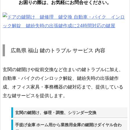
お困りの際は、お気軽にお問合せください。
島
県
福
山
鍵
の
ト
広島県 福山 鍵のトラブル サービス 内容
ラ
ブ
玄関の鍵開けや錠前交換など住まいの鍵トラブルに加え、
ル
サ
自動車・バイクのインロック解錠、鍵紛失時の出張鍵作
ー
成、オフィス家具・事務機器の鍵対応まで、提供している
ビ
主な鍵サービスを提供します。
ス
内
玄関の鍵開け、修理・調整、シリンダー交換
容
2.
手提げ金庫 ホーム用から業務用金庫の鍵開けダイヤル合わ