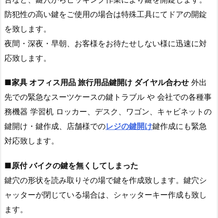
市
防犯性の高い鍵をご使用の場合は特殊工具にてドアの開錠
鍵
ト
を致します。
ラ
夜間・深夜・早朝、お客様をお待たせしない様に迅速に対
ブ
応致します。
ル
対
■
家具 オフィス用品 旅行用品鍵開け ダイヤル合わせ
外出
応
先での緊急なスーツケースの鍵トラブル や 会社での各種事
サ
務機器 学習机 ロッカー、デスク、ワゴン、キャビネットの
ー
鍵開け・鍵作成、店舗様での
レジの鍵開け
鍵作成にも緊急
ビ
対応致します。
ス
目
■
原付 バイクの鍵を無くしてしまった
安
料
鍵穴の形状を読み取りその場で鍵を作成致します。鍵穴シ
金
ャッターが閉じている場合は、シャッターキー作成も致し
4.
ます。