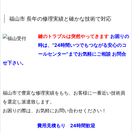
年
の
修
福山市 長年の修理実績と確かな技術で対応
理
実
鍵のトラブルは突然やってきます
お困りの
績
時は、”24時間いつでもつながる安心のコ
と
ールセンター”までお気軽にご相談 お問合
確
せ下さい。
か
な
技
術
福山市で豊富な修理実績をもち、お客様に一番近い技術員
で
を選定し派遣致します。
対
応
お困りの際は、お気軽にお問い合わせください！
2.
費用見積もり 24時間歓迎
広