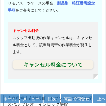
山
リモアスーツケースの場合、
製品別 暗証番号設定
市
手順
をご参考にしてください。
御
幸
町
キャンセル料金
築
2
スタッフ出動後の作業キャンセルは、キャンセ
1
ル料金として、該当時間帯の作業料金が発生し
年
ます。
マ
ン
キャンセル料金について
シ
ョ
ン
ド
ア
広島県福山市神辺町 セブンイレブン駐車場
メニュー
目次
上へ
ホーム
電話で問合せ
ガ
スバル プレオ インロック解錠
ー