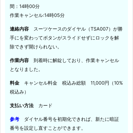
関
間：14時00分
ド
作業キャンセル:14時05分
ア
の
連絡内容
スーツケースのダイヤル（TSA007）が勝
鍵
手にを変わってボタンがスライドせずにロックを解
が
除できず開けられない。
開
か
作業内容
到着時に解錠しており、作業キャンセル
な
となりました。
い
5.
料金
キャンセル料金 税込み総額 11,000円（10%
1
税込み）
2.
広
支払い方法
カード
島
県
参考
ダイヤル番号を初期化できれば、新たに暗証
福
番号を設定し直すことができます。