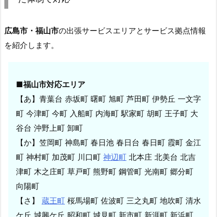
作
成
広島市・
福山市
の出張サービスエリアとサービス拠点情報
5.
3.
を紹介します。
広
島
県
■福山市対応エリア
福
【あ】青葉台 赤坂町 曙町 旭町 芦田町 伊勢丘 一文字
山
町 今津町 今町 入船町 内海町 駅家町 胡町 王子町 大
市
谷台 沖野上町 卸町
ス
【か】笠岡町 神島町 春日池 春日台 春日町 霞町 金江
ズ
キ
町 神村町 加茂町 川口町
神辺町
北本庄 北美台 北吉
ア
津町 木之庄町 草戸町 熊野町 鋼管町 光南町 郷分町
ル
向陽町
ト
【さ】
蔵王町
桜馬場町 佐波町 三之丸町 地吹町 清水
（2
ケ丘 城興ケ丘 昭和町 城見町 新市町 新涯町 新浜町