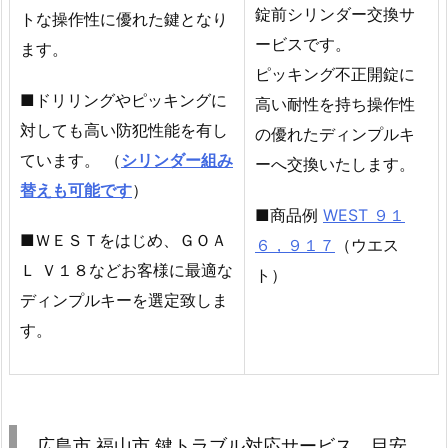
錠前シリンダー交換サ
町
トな操作性に優れた鍵となり
ア
ービスです。
ます。
パ
ピッキング不正開錠に
ー
■ドリリングやピッキングに
高い耐性を持ち操作性
ト
対しても高い防犯性能を有し
の優れたディンプルキ
玄
ています。 （
シリンダー組み
ーへ交換いたします。
関
替えも可能です
）
ド
■商品例
WEST ９１
ア
■ＷＥＳＴをはじめ、ＧＯＡ
６，９１７
（ウエス
開
Ｌ Ｖ１８などお客様に最適な
ト）
錠
ディンプルキーを選定致しま
夜
間
す。
対
応
5.
2.
広島市 福山市 鍵トラブル対応サービス 目安