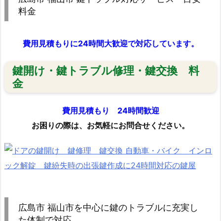
福
料金
山
市
費用見積もりに24時間大歓迎で対応しています。
南
蔵
鍵開け・鍵トラブル修理・鍵交換 料
王
金
町
ダ
イ
費用見積もり 24時間歓迎
ハ
お困りの際は、お気軽にお問合せください。
ツ
ハ
イ
ゼ
ッ
ト
広島市 福山市を中心に鍵のトラブルに充実し
鍵
た体制で対応