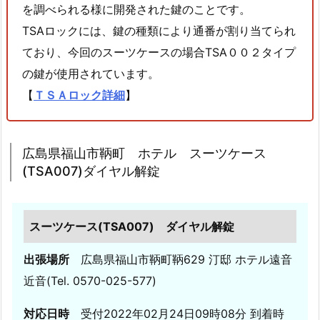
島
を調べられる様に開発された鍵のことです。
県
TSAロックには、鍵の種類により通番が割り当てられ
福
ており、今回のスーツケースの場合TSA００２タイプ
山
の鍵が使用されています。
市
【
ＴＳＡロック詳細
】
川
口
町
広島県福山市鞆町 ホテル スーツケース
築
(TSA007)ダイヤル解錠
2
2
年
スーツケース(TSA007) ダイヤル解錠
ア
パ
出張場所
広島県福山市鞆町鞆629 汀邸 ホテル遠音
ー
近音(Tel. 0570-025-577)
ト
玄
対応日時
受付2022年02月24日09時08分 到着時