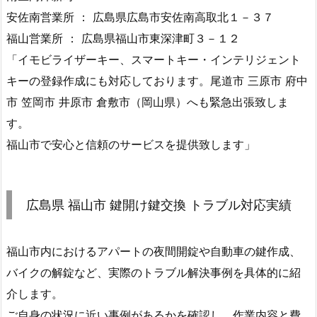
ホ
安佐南営業所 ： 広島県広島市安佐南高取北１－３７
テ
福山営業所 ： 広島県福山市東深津町３－１２
ル
「イモビライザーキー、スマートキー・インテリジェント
ス
キーの登録作成にも対応しております。尾道市 三原市 府中
ー
市 笠岡市 井原市 倉敷市（岡山県）へも緊急出張致しま
ツ
す。
ケ
ー
福山市で安心と信頼のサービスを提供致します」
ス
(T
S
広島県 福山市 鍵開け鍵交換 トラブル対応実績
A
0
福山市内におけるアパートの夜間開錠や自動車の鍵作成、
0
7)
バイクの解錠など、実際のトラブル解決事例を具体的に紹
ダ
介します。
イ
ご自身の状況に近い事例があるかを確認し、作業内容と費