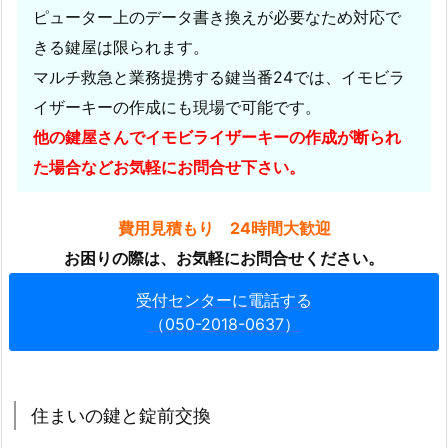
ピューター上のデータ書き換えが必要なため対応で
実
きる鍵屋は限られます。
し
た
マルチ救急と業務提携する鍵当番24では、イモビラ
体
イザーキーの作成にも現場で可能です。
制
他の鍵屋さんでイモビライザーキーの作成が断られ
で
た場合などお気軽にお問合せ下さい。
対
応
費用見積もり 24時間大歓迎
4.
お困りの際は、お気軽にお問合せください。
1.
広
受付センターに電話する
島
（050-2018-0637）
市
福
山
市
住まいの鍵と錠前交換
サ