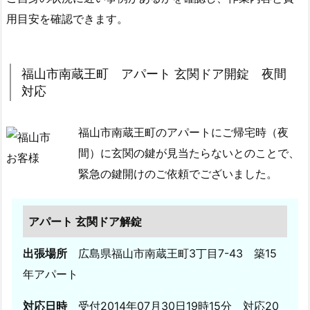
ヤ
用目安を確認できます。
ル
解
錠
福山市南蔵王町 アパート 玄関ドア開錠 夜間
5.
対応
6.
広
福山市南蔵王町のアパートにご帰宅時（夜
島
間）に玄関の鍵が見当たらないとのことで、
県
緊急の鍵開けのご依頼でございました。
福
山
市
アパート 玄関ドア解錠
神
辺
出張場所
広島県福山市南蔵王町3丁目7-43 築15
町
年アパート
セ
ブ
対応日時
受付2014年07月30日19時15分 対応20