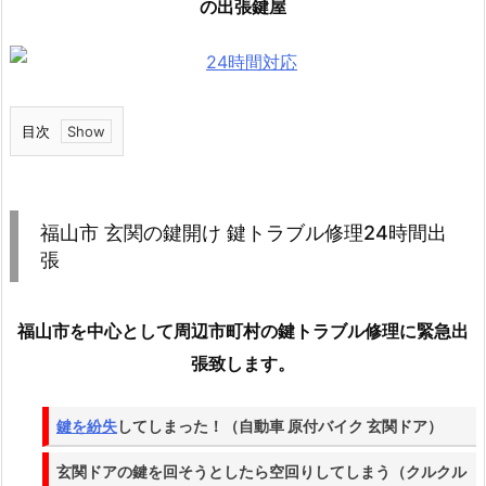
の出張鍵屋
目次
1.
福
山
福山市 玄関の鍵開け 鍵トラブル修理24時間出
市
張
玄
関
福山市を中心として周辺市町村の鍵トラブル修理に緊急出
の
鍵
張致します。
開
け
鍵を紛失
してしまった！（自動車 原付バイク 玄関ドア）
鍵
ト
玄関ドアの鍵を回そうとしたら空回りしてしまう（クルクル