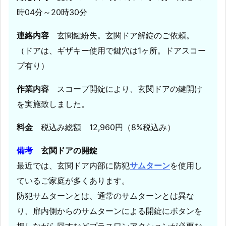
ン
時04分～20時30分
イ
レ
連絡内容
玄関鍵紛失。玄関ドア解錠のご依頼。
ブ
（ドアは、ギザキー使用で鍵穴は1ヶ所。ドアスコー
ン
プ有り）
駐
車
作業内容
スコープ開錠により、玄関ドアの鍵開け
場
を実施致しました。
ス
バ
料金
税込み総額 12,960円（8%税込み）
ル
備考
玄関ドアの開錠
プ
レ
最近では、玄関ドア内部に防犯
サムターン
を使用し
オ
ているご家庭が多くあります。
イ
防犯サムターンとは、通常のサムターンとは異な
ン
り、扉内側からのサムターンによる開錠にボタンを
ロ