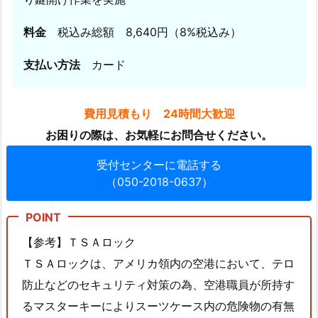
場
内
料金
税込み総額 8,640円（8%税込み）
ス
ズ
支払い方法
カード
キ
ア
費用見積もり 24時間大歓迎
ル
お困りの際は、お気軽にお問合せください。
ト
鍵
受付センターに電話する
作
（050-2018-0637）
成
事
例
【参考】ＴＳＡロック
5.
ＴＳＡロックは、アメリカ領内の空港において、テロ
1
防止などのセキュリティ対策の為、空港職員が所持す
1.
るマスターキーによりスーツケース内の危険物の有無
広