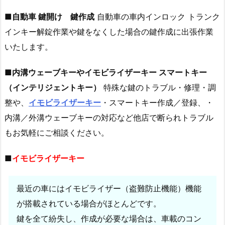
広
島
■
自動車 鍵開け 鍵作成
自動車の車内インロック トランク
市
インキー解錠作業や鍵をなくした場合の鍵作成に出張作業
福
いたします。
山
市
■
内溝ウェーブキーやイモビライザーキー スマートキー
を
（インテリジェントキー）
特殊な鍵のトラブル・修理・調
中
整や、
イモビライザーキー
・スマートキー作成／登録、・
心
内溝／外溝ウェーブキーの対応など他店で断られトラブル
に
鍵
もお気軽にご相談ください。
の
■
イモビライザーキー
ト
ラ
ブ
最近の車にはイモビライザー（盗難防止機能）機能
ル
が搭載されている場合がほとんどです。
に
鍵を全て紛失し、作成が必要な場合は、車載のコン
充