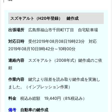
タ
ー）
スズキアルト（H20年登録） 鍵作成
鍵
作
出張場所
広島県福山市千田町1丁目 自宅駐車場
成
5.
対応日時
受付2019年08月08日19時23分 対応
9.
2019年08月10日9時42分～10時00分
広
島
連絡内容
スズキアルト（2008年式）鍵作成のご依
県
頼
福
山
作業内容
鍵穴より段差を読み取り鍵作成を実施し
市
ました。（インプレッション作業）
神
辺
料金
税込み総額 19,440円（8%税込み）
町
備考
自動車の鍵作成
ホ