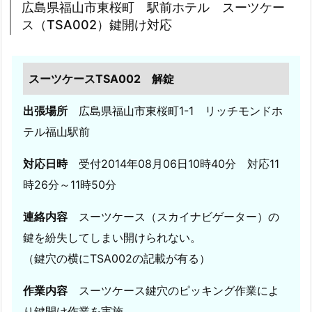
広島県福山市東桜町 駅前ホテル スーツケー
錠
ス（TSA002）鍵開け対応
5.
1
0.
スーツケースTSA002 解錠
広
島
出張場所
広島県福山市東桜町1-1 リッチモンドホ
県
テル福山駅前
福
山
対応日時
受付2014年08月06日10時40分 対応11
市
時26分～11時50分
千
田
連絡内容
スーツケース（スカイナビゲーター）の
町
鍵を紛失してしまい開けられない。
自
（鍵穴の横にTSA002の記載が有る）
宅
駐
作業内容
スーツケース鍵穴のピッキング作業によ
車
り鍵開け作業を実施