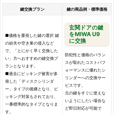
ー
鍵交換プラン
鍵の商品例・標準価格
ビ
ス
拠
玄関ドアの鍵
点
をMIWA U9
■価格を重視した鍵の選択 鍵
5.
に交換
の紛失や空き巣の侵入など
広
で、「とにかく早く交換した
島
防犯性と価格のバラン
い」方へおすすめの鍵交換プ
県
スが取れたコストパフ
福
ランとなります。
ォーマンスに優れたシ
山
■過去にピッキング被害が多
リンダーへの交換サー
市
発した「ディスクシリンダ
ビスです。
鍵
ー」タイプの後継となり、ピ
開
元の鍵をすぐに使えな
ッキング対策もされており、
け
いようにしたい場合な
一番標準的なタイプとなりま
鍵
ど即日対応が可能で
す。
交