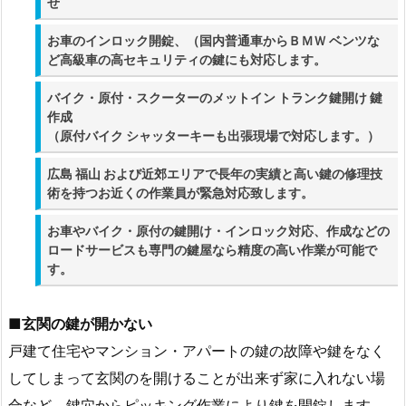
せ
1.
住
お車のインロック開錠、（国内普通車からＢＭＷ ベンツな
ま
ど高級車の高セキュリティの鍵にも対応します。
い
の
バイク・原付・スクーターのメットイン トランク鍵開け 鍵
作成
鍵
（原付バイク シャッターキーも出張現場で対応します。）
と
錠
広島 福山 および近郊エリアで長年の実績と高い鍵の修理技
前
術を持つお近くの作業員が緊急対応致します。
交
お車やバイク・原付の鍵開け・インロック対応、作成などの
換
ロードサービスも専門の鍵屋なら精度の高い作業が可能で
3.
す。
広
島
■
玄関の鍵が開かない
市
戸建て住宅やマンション・アパートの鍵の故障や鍵をなく
福
してしまって玄関のを開けることが出来ず家に入れない場
山
合など、鍵穴からピッキング作業により鍵を開錠します。