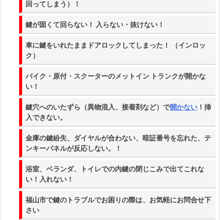
回ってしまう）！
ラ
ブ
鍵が固くて回らない！ 入らない・抜けない！
ル
修
車に鍵をいれたままドアロックしてしまった！ （インロッ
ク）
理
2
バイク・原付・スクーターのメットイン トランクが開かな
4
い！
時
鍵穴へのいたずら（異物混入、接着剤など）で
開かない
！挿
間
入できない。
出
張
金庫の鍵紛失、ダイヤルが合わない、暗証番号を忘れた、テ
1.
ンキーパネルが反応しない。！
1.
浴室、ベランダ、トイレでの内鍵の閉じこみで出てこれな
福
い！入れない！
山
市
福山市で鍵のトラブルでお困りの際は、お気軽にお問合せ下
さい
長