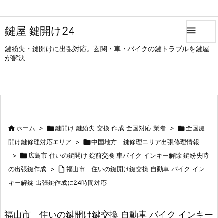
鍵屋 鍵開け24

鍵紛失・鍵開けに出張対応。玄関・車・バイクの鍵トラブルを鍵屋
が解決

ホーム
>

鍵開け 鍵紛失 交換 作成 全国対応 業者
>

全国鍵
開け鍵修理対応エリア
>

中国地方 鍵修理エリア出張修理情報
>

広島市 住いの鍵開け 錠前交換 車バイク インキー解除 鍵紛失時
の出張鍵作成
>

福山市 住いの鍵開け鍵交換 自動車 バイク イン
キー解錠 出張鍵作成に24時間対応
福山市 住いの鍵開け鍵交換 自動車 バイク インキー