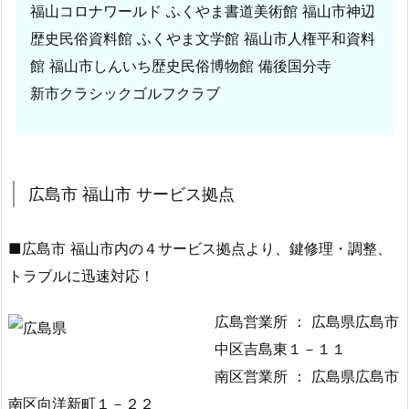
福山コロナワールド ふくやま書道美術館 福山市神辺
0
歴史民俗資料館 ふくやま文学館 福山市人権平和資料
2）
館 福山市しんいち歴史民俗博物館 備後国分寺
鍵
開
新市クラシックゴルフクラブ
け
対
応
5.
広島市 福山市 サービス拠点
5.
広
■広島市 福山市内の４サービス拠点より、鍵修理・調整、
島
トラブルに迅速対応！
県
福
広島営業所 ： 広島県広島市
山
中区吉島東１－１１
市
南区営業所 ： 広島県広島市
鞆
南区向洋新町１－２２
町