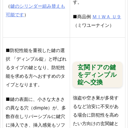
す。
換
（
鍵のシリンダー組み替えも
ト
可能です
）
■商品例
ＭＩＷＡ Ｕ９
ラ
（ミワユーナイン）
ブ
ル
対
応
■防犯性能を重視した鍵の選
実
択 「ディンプル錠」と呼ばれ
績
玄関ドアの鍵
るタイプの鍵となり、防犯性
5.
をディンプル
能を求める方へおすすめのタ
1.
錠へ交換
イプとなります。
福
山
強盗や空き巣が多発す
■鍵の表面に、小さな大きさ
市
るなど治安に不安があ
の異なる穴（dimple）が、多
南
る場合に防犯性を高め
数存在しリバーシブルに鍵穴
蔵
たい方向けの玄関鍵と
王
に挿入でき、挿入感覚もソフ