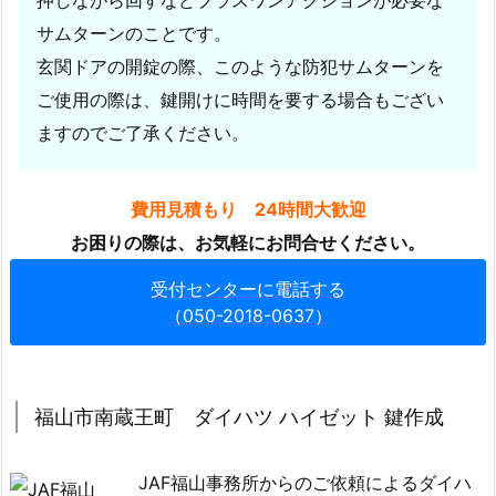
押しながら回すなどプラスワンアクションが必要な
ッ
サムターンのことです。
ク
解
玄関ドアの開錠の際、このような防犯サムターンを
錠
ご使用の際は、鍵開けに時間を要する場合もござい
5.
ますのでご了承ください。
7.
広
費用見積もり 24時間大歓迎
島
県
お困りの際は、お気軽にお問合せください。
福
受付センターに電話する
山
（050-2018-0637）
市
神
辺
町
福山市南蔵王町 ダイハツ ハイゼット 鍵作成
マ
ツ
JAF福山事務所からのご依頼によるダイハ