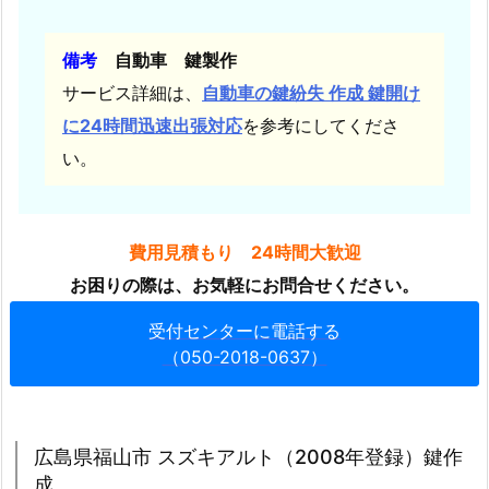
福
山
市
備考
自動車 鍵製作
瀬
サービス詳細は、
自動車の鍵紛失 作成 鍵開け
戸
に24時間迅速出張対応
を参考にしてくださ
町
い。
バ
イ
ク
費用見積もり 24時間大歓迎
（カ
お困りの際は、お気軽にお問合せください。
ワ
サ
受付センターに電話する
キ
（050-2018-0637）
エ
リ
ミ
広島県福山市 スズキアルト（2008年登録）鍵作
ネ
成
ー