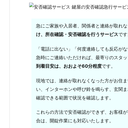
元
ス
タ
急にご家族や入居者、関係者と連絡が取れな
ッ
け、
所在確認・安否確認を行うサービス
です
フ
が
「電話に出ない」「何度連絡しても反応がな
現
地
急時にご連絡いただければ、最寄りのスタッ
に
到着目安は、おおよそ60分程度
です。
急
行
現地では、連絡が取れなくなった方がお住ま
致
い、インターホンや呼び鈴を鳴らす、玄関ま
し
確認できる範囲で状況を確認します。
ま
す
これらの方法で安否確認ができず、お客様が
2.
合は、開錠作業にも対応いたします。
安