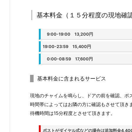
ス
料
基本料金（１５分程度の現地確
金
3.
9:00-19:00 13,200円
1.
基
19:00-23:59 15,400円
本
料
0:00-08:59 17,600円
金
（１
基本料金に含まれるサービス
５
分
現地のチャイムを鳴らし、ドアの前を確認、ポ
程
度
時間帯によってはお隣の方に確認もさせて頂き
の
待機時間は15分程度とさせて頂きます。
現
地
ポストがダイヤル式などの場合は追加料金4,40