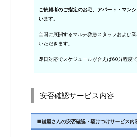
全
ご依頼者のご指定のお宅、アパート・マンシ
国
います。
対
応
全国に展開するマルチ救急スタッフおよび業
の
いただきます。
出
張
即日対応でスケジュールが合えば60分程度
鍵
屋
ネ
ッ
安否確認サービス内容
ト
ワ
ー
ク
■
鍵屋さんの安否確認・駆けつけサービス内
で
地