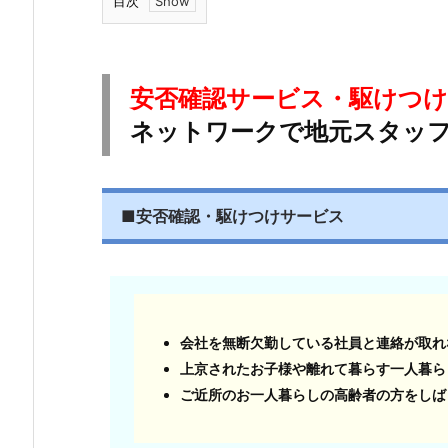
目次
1.
安
否
安否確認サービス・駆けつ
確
ネットワークで地元スタッ
認
サ
ー
ビ
■
安否確認
・駆けつけサービス
ス・
駆
け
つ
け
会社を無断欠勤している社員と連絡が取れ
サ
上京されたお子様や離れて暮らす一人暮ら
ー
ご近所のお一人暮らしの高齢者の方をしば
ビ
ス