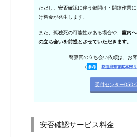
否
ただし、安否確認に伴う鍵開け・開錠作業に
確
け料金が発生します。
認
サ
また、孤独死の可能性がある場合や、
室内へ
ー
の立ち会いを前提とさせていただきます。
ビ
ス
警察官の立ち会い依頼は、お
内
（
参考
都道府県警察本部リ
容
3.
受付センター050-2
安
否
確
認
サ
安否確認サービス料金
ー
ビ