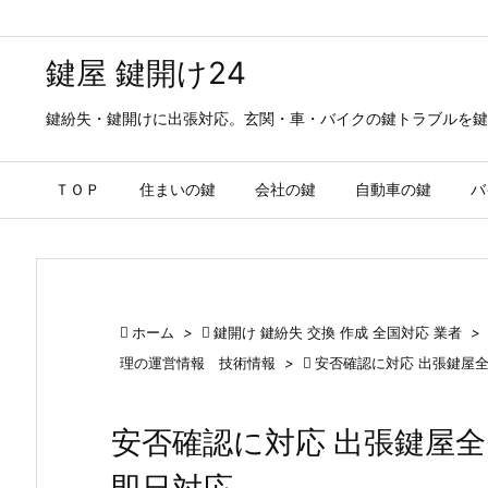
鍵屋 鍵開け24
鍵紛失・鍵開けに出張対応。玄関・車・バイクの鍵トラブルを鍵
ＴＯＰ
住まいの鍵
会社の鍵
自動車の鍵
バ

ホーム
>

鍵開け 鍵紛失 交換 作成 全国対応 業者
>
理の運営情報 技術情報
>

安否確認に対応 出張鍵屋
安否確認に対応 出張鍵屋