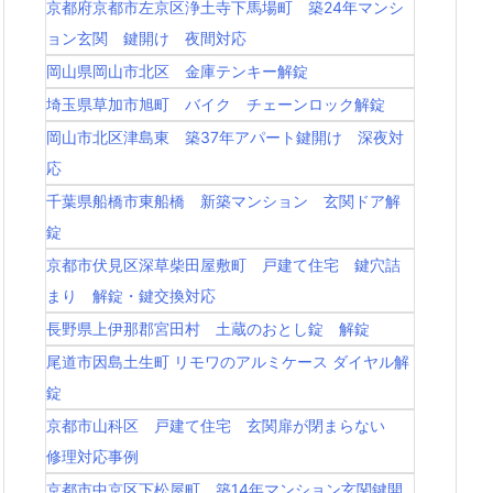
京都府京都市左京区浄土寺下馬場町 築24年マンシ
ョン玄関 鍵開け 夜間対応
岡山県岡山市北区 金庫テンキー解錠
埼玉県草加市旭町 バイク チェーンロック解錠
岡山市北区津島東 築37年アパート鍵開け 深夜対
応
千葉県船橋市東船橋 新築マンション 玄関ドア解
錠
京都市伏見区深草柴田屋敷町 戸建て住宅 鍵穴詰
まり 解錠・鍵交換対応
長野県上伊那郡宮田村 土蔵のおとし錠 解錠
尾道市因島土生町 リモワのアルミケース ダイヤル解
錠
京都市山科区 戸建て住宅 玄関扉が閉まらない
修理対応事例
京都市中京区下松屋町 築14年マンション玄関鍵開