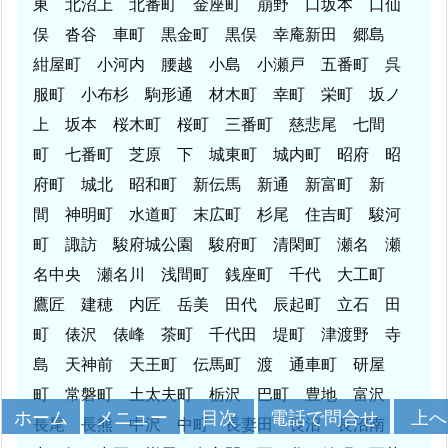
東 北沼上 北番町 金座町 崩野 口坂本 口仙
俣 沓谷 車町 黒金町 黒俣 幸庵新田 郷島
紺屋町 小河内 腰越 小島 小瀬戸 五番町 呉
服町 小布杉 駒形通 材木町 幸町 栄町 坂ノ
上 坂本 桜木町 桜町 三番町 慈悲尾 七間
町 七番町 芝原 下 城東町 城内町 昭府 昭
府町 城北 昭和町 新伝馬 新通 新富町 新
間 神明町 水道町 末広町 杉尾 住吉町 駿河
町 諏訪 駿府城公園 駿府町 清閑町 瀬名 瀬
名中央 瀬名川 浅間町 銭座町 千代 大工町
鷹匠 建穂 内匠 岳美 田代 辰起町 立石 田
町 俵沢 俵峰 茶町 千代田 堤町 津渡野 寺
島 天神前 天王町 伝馬町 渡 通車町 研屋
町 常磐町 土太夫町 栃沢 巴町 豊地 富沢
メニュー
目次
上へ
ホーム
電話で問合せ
長尾 長熊 中沢 中町 長妻田 長沼 長沼南