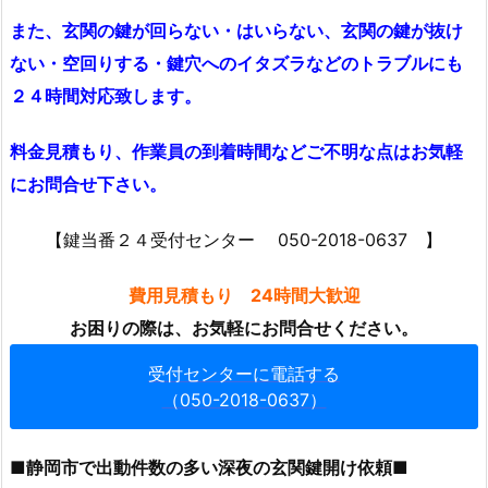
鍵
また、玄関の鍵が回らない・はいらない、玄関の鍵が抜け
開
け・
ない・空回りする・鍵穴へのイタズラなどのトラブルにも
解
２４時間対応致します。
錠
1.
料金見積もり、作業員の到着時間などご不明な点はお気軽
2.
にお問合せ下さい。
静
岡
【鍵当番２４受付センター 050-2018-0637 】
市
エ
費用見積もり 24時間大歓迎
リ
お困りの際は、お気軽にお問合せください。
ア
受付センターに電話する
鍵
（050-2018-0637）
シ
リ
ン
■
静岡市で出動件数の多い深夜の玄関鍵開け依頼
■
ダ