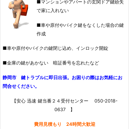
■マンションやアパートの玄関ドア鍵紛失
作
で家に入れない
成
に
■車や原付やバイク鍵をなくした場合の鍵
出
作成
張
鍵
■車や原付やバイクの鍵閉じ込め、インロック開錠
屋
を
■金庫の鍵があかない 暗証番号を忘れたなど
緊
急
静岡市 鍵トラブルに即日出張。お困りの際はお気軽にお
手
問合せください。
配
1.
【安心 迅速 鍵当番２４受付センター 050-2018-
1.
戸
0637 】
建
費用見積もり 24時間大歓迎
て