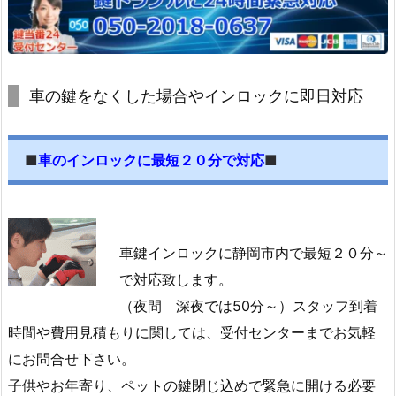
金
お
申
込
車の鍵をなくした場合やインロックに即日対応
み
の
■
車のインロックに最短２０分で対応
■
流
れ
1.
3.
車鍵インロックに静岡市内で最短２０分～
静
で対応致します。
岡
県
（夜間 深夜では50分～）スタッフ到着
静
時間や費用見積もりに関しては、受付センターまでお気軽
岡
にお問合せ下さい。
市
子供やお年寄り、ペットの鍵閉じ込めで緊急に開ける必要
鍵