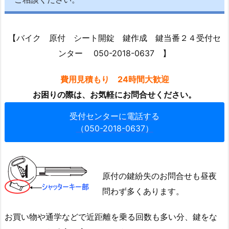
用
宗
納
【バイク 原付 シート開錠 鍵作成 鍵当番２４受付セ
屋
ンター 050-2018-0637 】
の
シ
費用見積もり 24時間大歓迎
ャ
お困りの際は、お気軽にお問合せください。
ッ
タ
受付センターに電話する
ー
（050-2018-0637）
開
錠・
交
換
原付の鍵紛失のお問合せも昼夜
1.
問わず多くあります。
3.
6.
お買い物や通学などで近距離を乗る回数も多い分、鍵をな
静