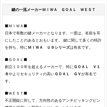
6.
静
鍵の一流メーカーＭＩＷＡ ＧＯＡＬ ＷＥＳＴ
岡
県
■ＭＩＷＡ■
サ
ー
日本で有数の鍵メーカーとなります。一度は、名前を耳
ビ
にしたことのあるとおもいます。 鍵に関して多くの特許
ス
を持ち、特に
ＭＩＷＡ Ｕ９シリーズ
は有名です。
拠
点
■ＧＯＡＬ■
1.
創立１００年を超えるメーカーで、特に
ＧＯＡＬ Ｖ１
2.
８
やよりセキュリティの高い
ＧＯＡＬ ＧＶ
が有名で
7.
す。
静
岡
■ＷＥＳＴ■
県
不正開錠に対して、方向性のあるアンチピッキングピン
鍵