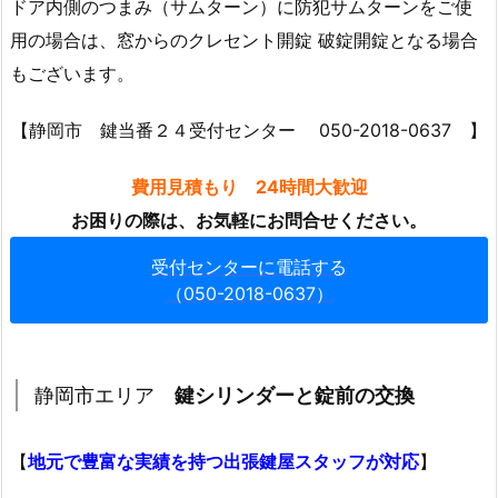
ドア内側のつまみ（サムターン）に防犯サムターンをご使
3.
用の場合は、窓からのクレセント開錠 破錠開錠となる場合
車
もございます。
の
鍵
【静岡市 鍵当番２４受付センター 050-2018-0637 】
を
な
費用見積もり 24時間大歓迎
く
お困りの際は、お気軽にお問合せください。
し
た
受付センターに電話する
場
（050-2018-0637）
合
や
イ
静岡市エリア
鍵シリンダーと錠前の交換
ン
ロ
ッ
【
地元で豊富な実績を持つ出張鍵屋スタッフが対応
】
ク