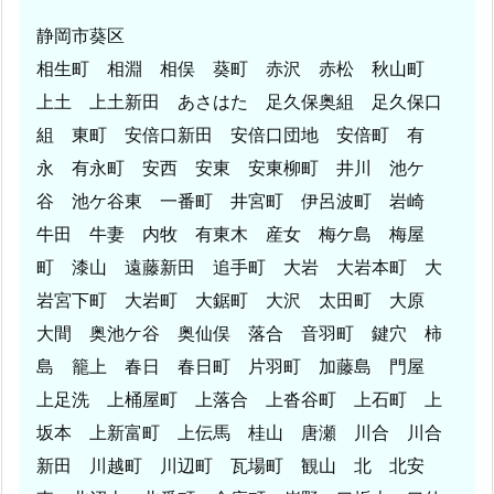
静岡市葵区
相生町 相淵 相俣 葵町 赤沢 赤松 秋山町
上土 上土新田 あさはた 足久保奥組 足久保口
組 東町 安倍口新田 安倍口団地 安倍町 有
永 有永町 安西 安東 安東柳町 井川 池ケ
谷 池ケ谷東 一番町 井宮町 伊呂波町 岩崎
牛田 牛妻 内牧 有東木 産女 梅ケ島 梅屋
町 漆山 遠藤新田 追手町 大岩 大岩本町 大
岩宮下町 大岩町 大鋸町 大沢 太田町 大原
大間 奥池ケ谷 奥仙俣 落合 音羽町 鍵穴 柿
島 籠上 春日 春日町 片羽町 加藤島 門屋
上足洗 上桶屋町 上落合 上沓谷町 上石町 上
坂本 上新富町 上伝馬 桂山 唐瀬 川合 川合
新田 川越町 川辺町 瓦場町 観山 北 北安