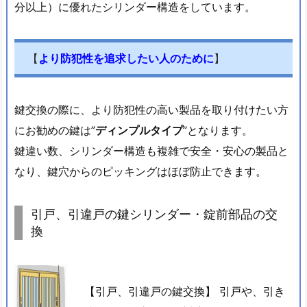
載
分以上）に優れたシリンダー構造をしています。
車
両
【
より防犯性を追求したい人のために
】
の
確
認
鍵交換の際に、より防犯性の高い製品を取り付けたい方
方
にお勧めの鍵は”
ディンプルタイプ
”となります。
法
鍵違い数、シリンダー構造も複雑で安全・安心の製品と
1.
2.
なり、鍵穴からのピッキングはほぼ防止できます。
4.
原
引戸、引違戸の鍵シリンダー・錠前部品の交
付
換
や
バ
イ
【引戸、引違戸の鍵交換】 引戸や、引き
ク