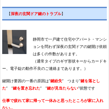
ー
と
【
深夜の玄関ドア鍵のトラブル
】
錠
前
の
交
静岡市で一戸建て住宅やアパート・マンシ
換
ョンを問わず深夜の玄関ドアの鍵開け依頼
1.
は多くの件数があります。
2.
（通常タイプのギザ形状キーからカードキ
1.
ー、電子錠の動作不良のご連絡まであります。）
引
戸、
鍵開け要因の一番の原因は”
鍵紛失
” つまり”
鍵を落とし
引
た
” ”
鍵を置き忘れた
” ”
鍵が見当たらない
”状態です
違
戸
仕事で疲れて家に帰って一休みと思ったところが家に入れ
の
ない…
鍵