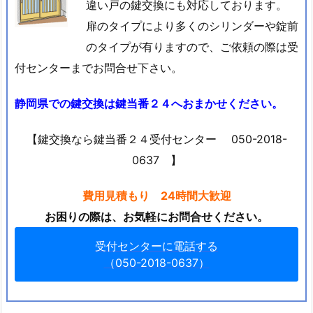
違い戸の鍵交換にも対応しております。
の
鍵
扉のタイプにより多くのシリンダーや錠前
を
のタイプが有りますので、ご依頼の際は受
な
付センターまでお問合せ下さい。
く
し
静岡県での鍵交換は鍵当番２４へおまかせください。
た
ら
【鍵交換なら鍵当番２４受付センター 050-2018-
1.
0637 】
2.
5.
費用見積もり 24時間大歓迎
鍵
お困りの際は、お気軽にお問合せください。
開
け
受付センターに電話する
（050-2018-0637）
鍵
修
理