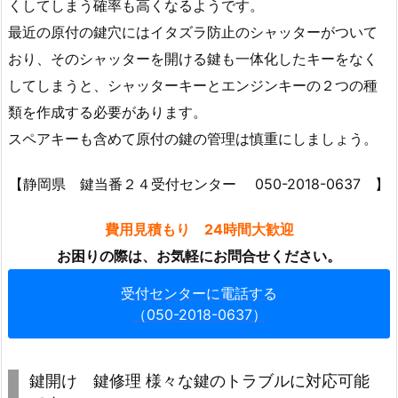
くしてしまう確率も高くなるようです。
岡
最近の原付の鍵穴にはイタズラ防止のシャッターがついて
市
おり、そのシャッターを開ける鍵も一体化したキーをなく
葵
してしまうと、シャッターキーとエンジンキーの２つの種
区
類を作成する必要があります。
北
スペアキーも含めて原付の鍵の管理は慎重にしましょう。
車
イ
【静岡県 鍵当番２４受付センター 050-2018-0637 】
ン
ロ
費用見積もり 24時間大歓迎
ッ
ク
お困りの際は、お気軽にお問合せください。
開
受付センターに電話する
錠
（050-2018-0637）
（静
岡
市）
鍵開け 鍵修理 様々な鍵のトラブルに対応可能