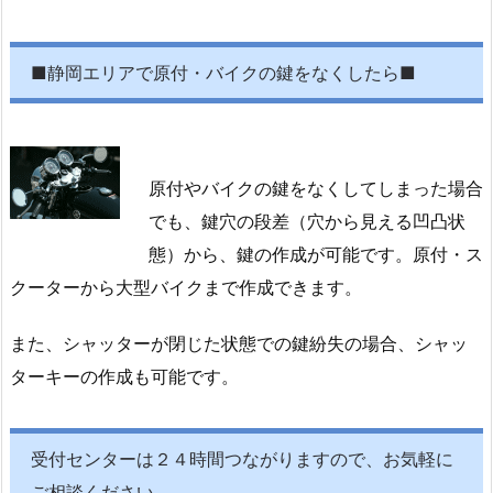
ド
ア
開
■静岡エリアで原付・バイクの鍵をなくしたら■
錠
深
夜
対
原付やバイクの鍵をなくしてしまった場合
応
でも、鍵穴の段差（穴から見える凹凸状
1.
態）から、鍵の作成が可能です。原付・ス
3.
クーターから大型バイクまで作成できます。
5.
静
また、シャッターが閉じた状態での鍵紛失の場合、シャッ
岡
ターキーの作成も可能です。
市
駿
河
受付センターは２４時間つながりますので、お気軽に
区
ご相談ください。