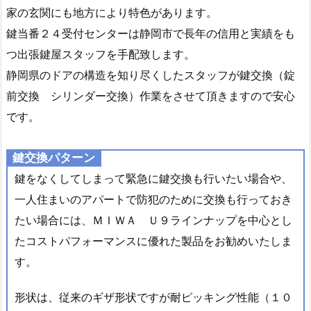
に
家の玄関にも地方により特色があります。
即
鍵当番２４受付センターは静岡市で長年の信用と実績をも
日
つ出張鍵屋スタッフを手配致します。
対
静岡県のドアの構造を知り尽くしたスタッフが鍵交換（錠
応
前交換 シリンダー交換）作業をさせて頂きますので安心
1.
です。
2.
3.
1.
鍵交換パターン
イ
鍵をなくしてしまって緊急に鍵交換も行いたい場合や、
モ
一人住まいのアパートで防犯のために交換も行っておき
ビ
たい場合には、ＭＩＷＡ Ｕ９ラインナップを中心とし
ラ
たコストパフォーマンスに優れた製品をお勧めいたしま
イ
す。
ザ
ー
形状は、従来のギザ形状ですが耐ピッキング性能（１０
搭