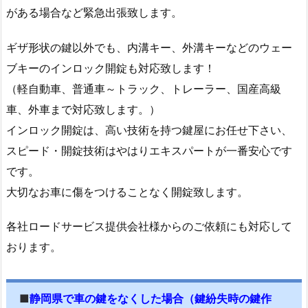
がある場合など緊急出張致します。
ト
ラ
ギザ形状の鍵以外でも、内溝キー、外溝キーなどのウェー
ブ
ブキーのインロック開錠も対応致します！
ル
（軽自動車、普通車～トラック、トレーラー、国産高級
対
応
車、外車まで対応致します。）
事
インロック開錠は、高い技術を持つ鍵屋にお任せ下さい、
例
スピード・開錠技術はやはりエキスパートが一番安心です
（費
です。
用
大切なお車に傷をつけることなく開錠致します。
は
総
各社ロードサービス提供会社様からのご依頼にも対応して
額
おります。
表
示）
1.
■
静岡県で車の鍵をなくした場合（鍵紛失時の鍵作
3.