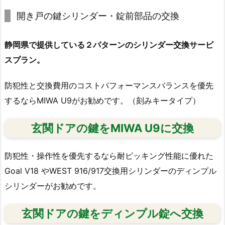
様々
開き戸の鍵シリンダー・錠前部品の交換
な
鍵
の
静岡県で提供している２パターンのシリンダー交換サービ
ト
スプラン。
ラ
ブ
防犯性と交換費用のコストパフォーマンスバランスを優先
ル
するならMIWA U9がお勧めです。（刻みキータイプ）
に
対
玄関ドアの鍵をMIWA U9に交換
応
可
防犯性・操作性を優先するなら耐ピッキング性能に優れた
能
Goal V18 やWEST 916/917交換用シリンダーのディンプル
で
シリンダーがお勧めです。
す
1.
玄関ドアの鍵をディンプル錠へ交換
2.