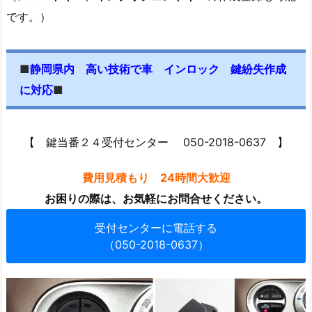
応
です。）
1.
3.
■
静岡県内 高い技術で車 インロック 鍵紛失作成
2.
静
に対応
■
岡
市
駿
【 鍵当番２４受付センター 050-2018-0637 】
河
費用見積もり 24時間大歓迎
区
曲
お困りの際は、お気軽にお問合せください。
金
受付センターに電話する
マ
（050-2018-0637）
ン
シ
ョ
ン