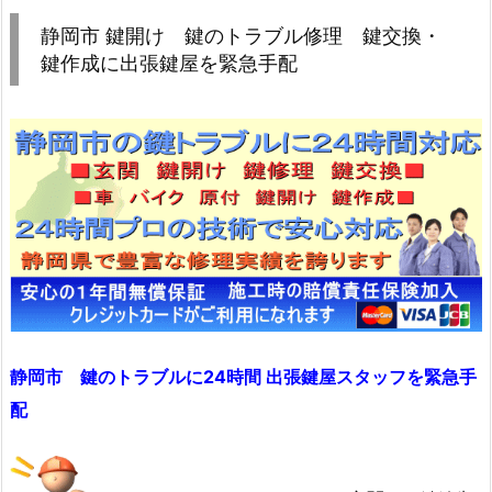
岡
静岡市 鍵開け 鍵のトラブル修理 鍵交換・
市
鍵作成に出張鍵屋を緊急手配
鍵
開
け
鍵
の
ト
ラ
ブ
ル
修
理
静岡市 鍵のトラブルに24時間 出張鍵屋スタッフを緊急手
鍵
配
交
換・
鍵