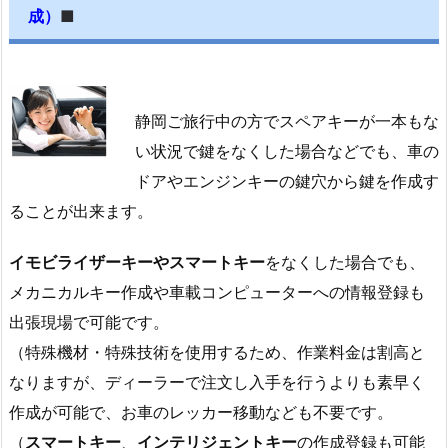
成）
■
1.
静
岡
市
静岡ご旅行中の方でスペアキーが一本もな
葵
い状況で鍵をなくした場合などでも、車の
区
安
ドアやエンジンキーの鍵穴から鍵を作成す
東
ることが出来ます。
ト
イ
イモビライザーキーやスマートキー
をなくした場合でも、
レ
メカニカルキー作成や車載コンピューターへの情報登録も
鍵
出張現場で可能です。
開
（特殊機材・特殊技術を使用するため、作業料金は割高と
け
なりますが、ディーラーで注文し入手を行うよりも素早く
深
作成が可能で、お車のレッカー移動なども不要です。
夜
対
（
スマートキー
、
インテリジェントキー
の作成登録も可能