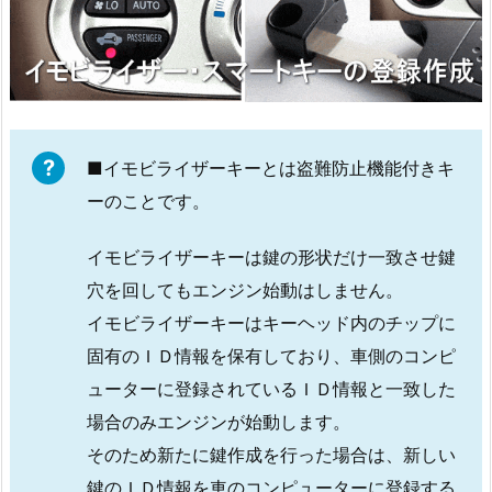
玄
関
鍵
開
け
早
■イモビライザーキーとは盗難防止機能付きキ
朝
ーのことです。
対
応
イモビライザーキーは鍵の形状だけ一致させ鍵
1.
穴を回してもエンジン始動はしません。
3.
イモビライザーキーはキーヘッド内のチップに
3.
固有のＩＤ情報を保有しており、車側のコンピ
静
ューターに登録されているＩＤ情報と一致した
岡
市
場合のみエンジンが始動します。
駿
そのため新たに鍵作成を行った場合は、新しい
河
鍵のＩＤ情報を車のコンピューターに登録する