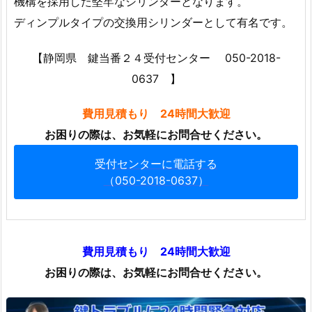
機構を採用した堅牢なシリンダーとなります。
ト
ラ
ディンプルタイプの交換用シリンダーとして有名です。
ブ
ル
【静岡県 鍵当番２４受付センター 050-2018-
出
0637 】
張
エ
費用見積もり 24時間大歓迎
リ
お困りの際は、お気軽にお問合せください。
ア
受付センターに電話する
1.
（050-2018-0637）
2.
7.
2.
施
費用見積もり 24時間大歓迎
工
お困りの際は、お気軽にお問合せください。
基
本
料