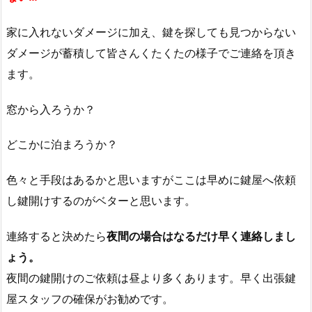
シ
家に入れないダメージに加え、鍵を探しても見つからない
リ
ン
ダメージが蓄積して皆さんくたくたの様子でご連絡を頂き
ダ
ます。
ー・
錠
窓から入ろうか？
前
部
どこかに泊まろうか？
品
の
色々と手段はあるかと思いますがここは早めに鍵屋へ依頼
交
し鍵開けするのがベターと思います。
換
連絡すると決めたら
夜間の場合はなるだけ早く連絡しまし
1.
2.
ょう。
2.
夜間の鍵開けのご依頼は昼より多くあります。早く出張鍵
開
屋スタッフの確保がお勧めです。
き