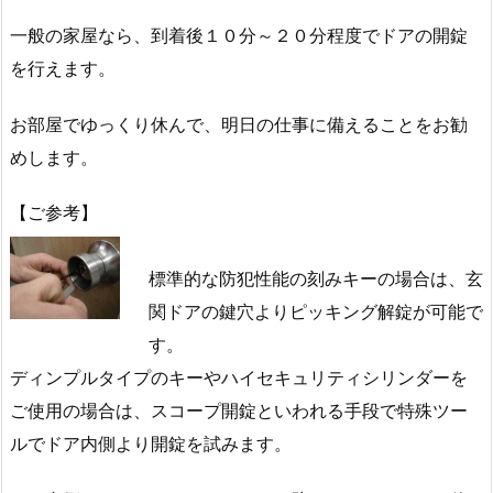
戸
一般の家屋なら、到着後１０分～２０分程度でドアの開錠
の
を行えます。
鍵
シ
お部屋でゆっくり休んで、明日の仕事に備えることをお勧
リ
めします。
ン
ダ
【ご参考】
ー・
錠
標準的な防犯性能の刻みキーの場合は、玄
前
部
関ドアの鍵穴よりピッキング解錠が可能で
品
す。
の
ディンプルタイプのキーやハイセキュリティシリンダーを
交
ご使用の場合は、スコープ開錠といわれる手段で特殊ツー
換
ルでドア内側より開錠を試みます。
1.
2.