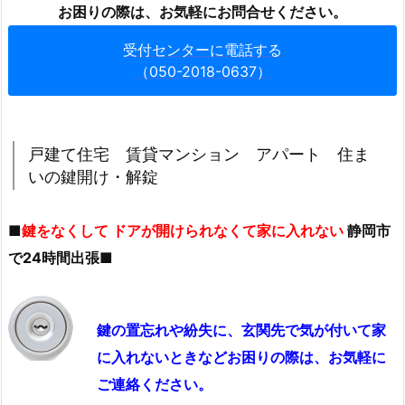
住
お困りの際は、お気軽にお問合せください。
宅
受付センターに電話する
賃
（050-2018-0637）
貸
マ
ン
シ
戸建て住宅 賃貸マンション アパート 住ま
ョ
いの鍵開け・解錠
ン
ア
■
鍵をなくして ドアが開けられなくて家に入れない
静岡市
パ
で24時間出張
■
ー
ト
住
鍵の置忘れや紛失に、玄関先で気が付いて家
ま
に入れないときなどお困りの際は、お気軽に
い
の
ご連絡ください。