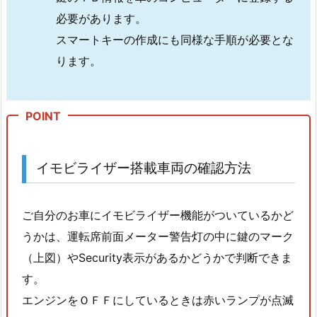
区
必要があります。
池
スマートキーの作成にも同様な手順が必要とな
田
ります。
バ
イ
ク
メ
ッ
ト
イモビライザー搭載車両の確認方法
イ
ン
開
ご自分のお車にイモビライザー機能がついているかど
錠
うかは、運転席前面メーター警告灯の中に鍵のマーク
深
（上図）やSecurity表示があるかどうかで判断できま
夜
す。
対
エンジンをＯＦＦにしているときは赤いランプが点滅
応