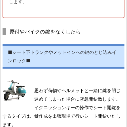
します。
1.
3.
4.
静
原付やバイクの鍵をなくしたら
岡
市
葵
■シート下トランクやメットインへの鍵のとじ込みイ
区
ンロック■
一
番
町
ア
思わず荷物やヘルメットと一緒に鍵を閉じ
パ
ー
込めてしまった場合に緊急開錠致します。
ト
イグニッションキーの操作でシート開錠を
玄
するタイプは、鍵作成を出張現場で行いシート開錠いたし
関
ます。