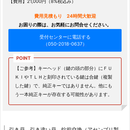
【費用】21,000円（8%税込み）
7.
熊
費用見積もり 24時間大歓迎
本
お困りの際は、お気軽にお問合せください。
ス
受付センターに電話する
ク
（050-2018-0637）
ー
タ
ー
メ
【ご参考】キーヘッド（鍵の頭の部分）にＦＵ
ッ
ＫＩやＴＬＨと刻印されている鍵は合鍵（複製
ト
した鍵）で、純正キーではありません。他にも
イ
う一本純正キーが存在する可能性があります。
ン
鍵
開
け
施
引き戸 引き違い戸 錠前交換（アセンブリ製