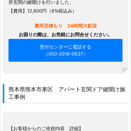
所玄関の鍵開けを行いました。
開
錠
【費用】12,600円（8%税込み）
事
費用見積もり 24時間大歓迎
例
お困りの際は、お気軽にお問合せください。
1.
3.
受付センターに電話する
1.
（050-2018-0637）
2.
熊
本
県
熊
熊本県熊本市東区 アパート玄関ドア鍵開け施
本
工事例
市
東
区
ア
【お客様からのご依頼内容 詳細】