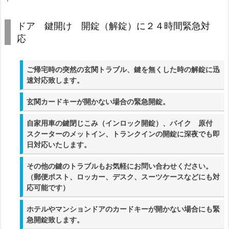
1.
ド
ドア 鍵開け 開錠（解錠）に２４時間緊急対
ア
応
鍵
開
ご帰宅時の突然の玄関トラブル、鍵を無くした時の解錠に迅
け
速対応致します。
開
玄関カードキーが開かない場合の緊急開錠。
錠
（解
自家用車の鍵閉じこみ（インロック開錠）、バイク 原付
錠）
スクーターのメットイン、トランクインの開錠に深夜でも即
に
日対応いたします。
２
その他の鍵のトラブルもお気軽にお問い合わせください。
４
（郵便ポスト、ロッカー、デスク、スーツケースなどにも対
時
応可能です）
間
ホテルやマンションドアのカードキーが開かない場合にも緊
緊
急開錠致します。
急