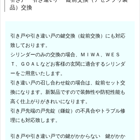
工
品）交換
事
例
1.
引き戸や引き違い戸の鍵交換（錠前交換）にも対応
5.
致しております。
2.
シリンダーのみの交換の場合、ＭＩＷＡ、ＷＥＳ
8.
Ｔ、ＧＯＡＬなどお客様の玄関に適合するシリンダ
熊
本
ーをご用意いたします。
県
引き違い戸の召し合わせ錠の場合は、錠前セット交
熊
換になります。新製品ですので装飾性や防犯性能も
本
高く仕上がりがきれいになります。
市
引き戸先端の戸先錠（鎌錠）の不具合やトラブル修
中
理にも対応致します。
央
区
引き戸や引き違い戸での鍵がかからない 鍵がかか
～