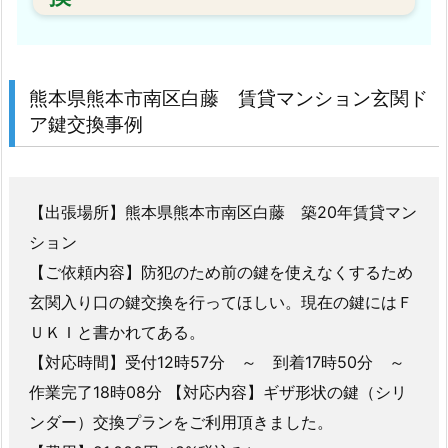
績
1.
5.
熊本県熊本市南区白藤 賃貸マンション玄関ド
2.
ア鍵交換事例
熊
本
エ
【出張場所】熊本県熊本市南区白藤 築20年賃貸マン
リ
ア
ション
鍵
【ご依頼内容】防犯のため前の鍵を使えなくするため
修
玄関入り口の鍵交換を行ってほしい。現在の鍵にはＦ
理
ＵＫＩと書かれてある。
事
【対応時間】受付12時57分 ～ 到着17時50分 ～
例
作業完了18時08分 【対応内容】ギザ形状の鍵（シリ
1.
ンダー）交換プランをご利用頂きました。
5.
2.