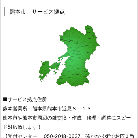
9.
熊本市 サービス拠点
熊
本
空
港
レ
ン
タ
カ
ー
基
地
■サービス拠点住所
内
熊本営業所：熊本県熊本市近見８－１３
日
本
熊本市や熊本市周辺の鍵交換・作成 修理・調整にスピー
レ
ド対応致します！
ン
【受付センター 050-2018-0637 確かな技術でお応え致