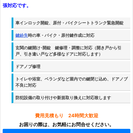
熊
張対応です。
本
市
車インロック開錠、原付・バイクシートトランク緊急開錠
周
辺
鍵紛失
時の車・バイク・原付鍵作成に対応
の
各
玄関の鍵開け･開錠 鍵修理・調整に対応（開き戸から引
戸、引き違い戸など多様なドアに対応します）
種
鍵
ドアノブ修理
サ
ー
トイレや浴室、ベランダなど屋内での鍵閉じ込め、ドアノブ
不良に対応
ビ
ス
防犯設備の取り付けや新規取り換えに対応致します
に
２
費用見積もり 24時間大歓迎
４
お困りの際は、お気軽にお問合せください。
時
間