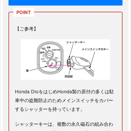
南
区
白
藤
【ご参考】
賃
貸
マ
ン
シ
ョ
ン
玄
Honda DioをはじめHonda製の原付の多くは駐
関
車中の盗難防止のためメインスイッチをカバー
ド
するシャッターを持っています。
ア
鍵
シャッターキーは、複数の永久磁石の組み合わ
交