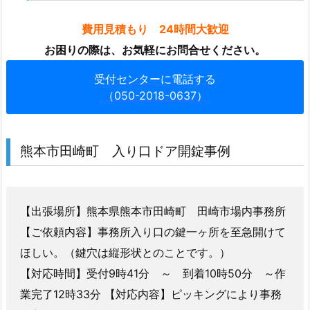
対
応
費用見積もり 24時間大歓迎
1.
お困りの際は、お気軽にお問合せください。
3.
受付センターに電話する
1.
（050-2018-0637）
1.
熊
本
熊本市田崎町 入り口ドア開錠事例
市
田
崎
町
【出張場所】熊本県熊本市田崎町 田崎市場内事務所
入
【ご依頼内容】事務所入り口の鍵一ヶ所を至急開けて
り
ほしい。（鍵穴は縦形状とのことです。）
口
【対応時間】受付9時41分 ～ 到着10時50分 ～作
ド
業完了12時33分 【対応内容】ピッキングにより事務
ア