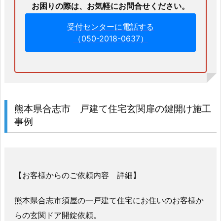
お困りの際は、お気軽にお問合せください。
い
ま
受付センターに電話する
（050-2018-0637）
す
1.
3.
3.
合
鍵
熊本県合志市 戸建て住宅玄関扉の鍵開け施工
ネ
事例
ッ
ト
注
文
【お客様からのご依頼内容 詳細】
受
付
熊本県合志市須屋の一戸建て住宅にお住いのお客様か
1.
らの玄関ドア開錠依頼。