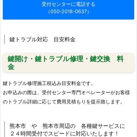
受付センターに電話する
受
（050-2018-0637）
付
で
ス
鍵トラブル対応 目安料金
ピ
ー
ド
鍵開け・鍵トラブル修理・鍵交換 料
に
金
対
応
鍵トラブル修理施工税込み目安料金です。
い
お申込みの際は、受付センター専門オペレーターがお客様
た
のトラブル詳細に応じて費用見積もりを提示致します。
し
ま
す！
熊本市 や 熊本市周辺の 各種鍵サービスに
1.
２４時間受付でスピードに対応いたします！
3.