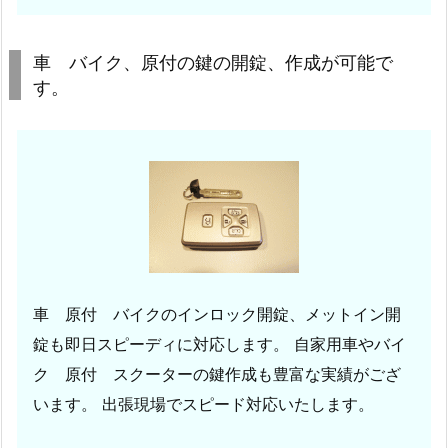
助
錠
車 バイク、原付の鍵の開錠、作成が可能で
取
す。
り
付
け
で
防
犯
性
Ｕ
Ｐ
車 原付 バイクのインロック開錠、メットイン開
1.
錠も即日スピーディに対応します。 自家用車やバイ
3.
ク 原付 スクーターの鍵作成も豊富な実績がござ
6.
います。 出張現場でスピード対応いたします。
玄
関