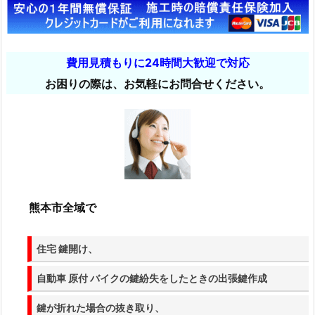
時
間
出
費用見積もりに24時間大歓迎で対応
張
お困りの際は、お気軽にお問合せください。
1.
1.
熊
本
市
玄
関
熊本市
全域で
鍵
開
け
住宅 鍵開け、
イ
自動車 原付 バイクの鍵紛失をしたときの出張鍵作成
ン
ロ
鍵が折れた場合の抜き取り、