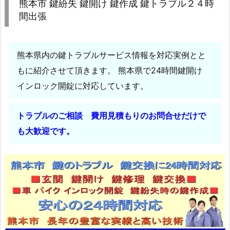
熊本市 鍵紛失 鍵開け 鍵作成 鍵トラブル２４時
市
間出張
鍵
紛
失
熊本県内の鍵トラブルサービス情報を対応実例とと
鍵
もに紹介させて頂きます。 熊本県で24時間鍵開け
開
インロック開錠に対応しています。
け
鍵
トラブルのご相談 費用見積もりのお問合せだけで
作
成
も大歓迎です。
鍵
ト
ラ
ブ
ル
２
４