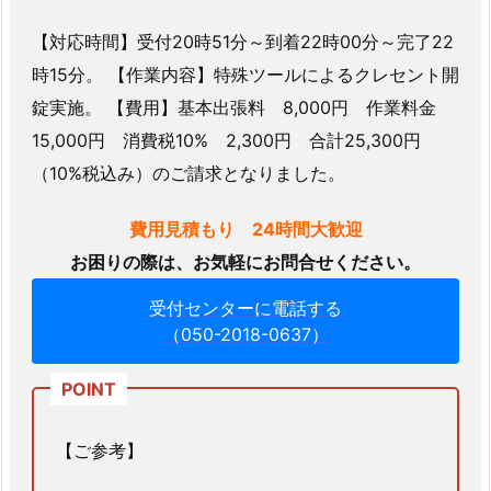
3.
4.
【対応時間】受付20時51分～到着22時00分～完了22
車
時15分。 【作業内容】特殊ツールによるクレセント開
バ
錠実施。 【費用】基本出張料 8,000円 作業料金
イ
15,000円 消費税10% 2,300円 合計25,300円
ク、
（10%税込み）のご請求となりました。
原
付
費用見積もり 24時間大歓迎
の
鍵
お困りの際は、お気軽にお問合せください。
の
受付センターに電話する
開
（050-2018-0637）
錠、
作
成
が
【ご参考】
可
能