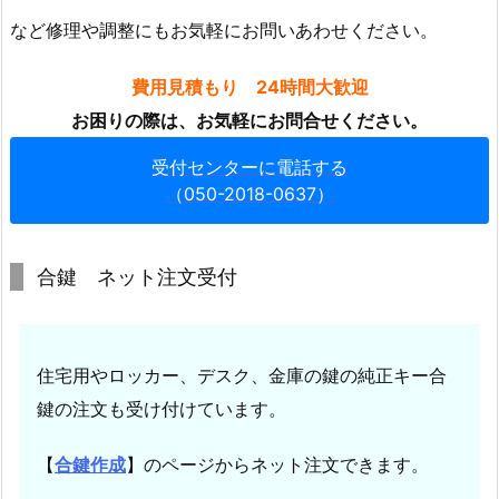
原
など修理や調整にもお気軽にお問いあわせください。
付
シ
費用見積もり 24時間大歓迎
ャ
お困りの際は、お気軽にお問合せください。
ッ
タ
受付センターに電話する
（050-2018-0637）
ー
キ
ー
合鍵 ネット注文受付
動
作
不
良
住宅用やロッカー、デスク、金庫の鍵の純正キー合
1.
鍵の注文も受け付けています。
3.
5.
【
合鍵作成
】のページからネット注文できます。
補