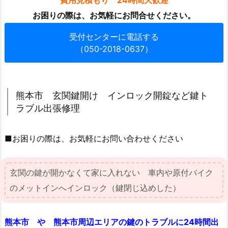
鍵
お困りの際は、お気軽にお問合せください。
ト
ラ
受付センターに電話する
ブ
（050-2018-0637）
ル
対
応
熊本市 玄関鍵開け インロック開錠など鍵ト
目
ラブル出張修理
安
料
金
■お困りの際は、お気軽にお問い合わせください
1.
3.
玄関の鍵が開かなくて家に入れない 車内や原付バイク
熊
のメットインへインロック（鍵閉じ込めした）
本
市
や
熊本市 や 熊本市周辺エリアの鍵のトラブルに24時間出