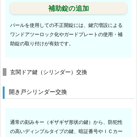
（ア
補助錠の追加
セ
ン
バールを使用しての不正開錠には、鍵穴増設による
ブ
リ
ワンドアツーロック化やガードプレートの使用・補
製
助錠の取り付けが有効です。
品）
交
換
玄関ドア鍵（シリンダー）交換
1.
5.
熊
開き戸シリンダー交換
本
市
サ
通常の刻みキー（ギザギザ形状の鍵）から、防犯性
ー
ビ
の高いディンプルタイプの鍵、暗証番号やＩＣカー