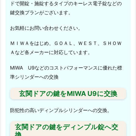
ス
ドで開錠・施錠するタイプのキーレス電子錠などの
拠
鍵交換プランがございます。
点
1.
お気軽にお問い合わせください。
5.
1.
ＭＩＷＡをはじめ、ＧＯＡＬ、ＷＥＳＴ、ＳＨＯＷ
熊
Ａなど各メーカーに対応しています。
本
市
MIWA U9などのコストパフォーマンスに優れた標
近
準シリンダーへの交換
郊
で
玄関ドアの鍵をMIWA U9に交換
豊
富
防犯性の高いディンプルシリンダーへの交換。
な
修
玄関ドアの鍵をディンプル錠へ交
理
換
実