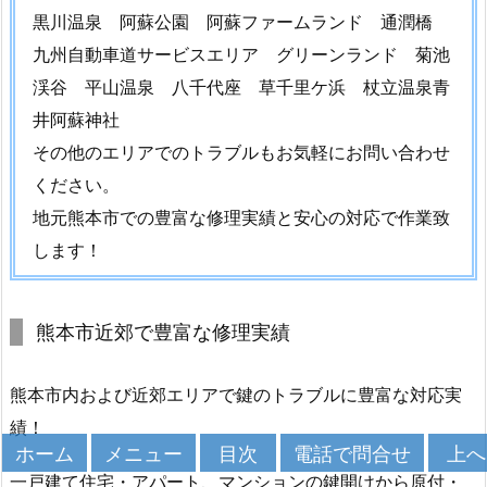
施
黒川温泉 阿蘇公園 阿蘇ファームランド 通潤橋
工
九州自動車道サービスエリア グリーンランド 菊池
事
渓谷 平山温泉 八千代座 草千里ケ浜 杖立温泉青
例
井阿蘇神社
1.
その他のエリアでのトラブルもお気軽にお問い合わせ
5.
2.
ください。
1
地元熊本市での豊富な修理実績と安心の対応で作業致
1.
します！
熊
本
県
熊本市近郊で豊富な修理実績
菊
池
熊本市内および近郊エリアで鍵のトラブルに豊富な対応実
市
績！
隈
メニュー
目次
上へ
ホーム
電話で問合せ
府
一戸建て住宅・アパート、マンションの鍵開けから原付・