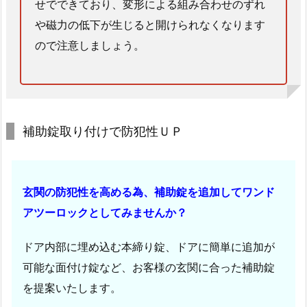
換
せでできており、変形による組み合わせのずれ
事
や磁力の低下が生じると開けられなくなります
例
ので注意しましょう。
1.
4.
引
き
補助錠取り付けで防犯性ＵＰ
戸
引
き
違
玄関の防犯性を高める為、補助錠を追加してワンド
い
アツーロックとしてみませんか？
戸
錠
ドア内部に埋め込む本締り錠、ドアに簡単に追加が
前
可能な面付け錠など、お客様の玄関に合った補助錠
交
を提案いたします。
換