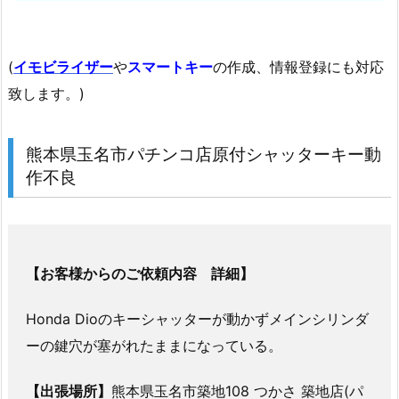
ド
ア
鍵
(
イモビライザー
や
スマートキー
の作成、情報登録にも対応
（シ
致します。)
リ
ン
熊本県玉名市パチンコ店原付シャッターキー動
ダ
作不良
ー）
交
換
1.
3.
【お客様からのご依頼内容 詳細】
6.
5.
Honda Dioのキーシャッターが動かずメインシリンダ
開
ーの鍵穴が塞がれたままになっている。
き
戸
【出張場所】
熊本県玉名市築地108 つかさ 築地店(パ