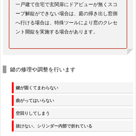
一戸建て住宅で玄関扉にドアビューが無くスコ
で
ープ解錠ができない場合は、庭の掃き出し窓側
す。
へ行ける場合は、特殊ツールにより窓のクレセ
1.
3.
ント開錠を実施する場合があります。
4.
4.
熊
本
鍵の修理や調整を行います
県
玉
名
鍵が固くてまわらない
市
曲がってはいらない
パ
チ
空回りしてしまう
ン
コ
抜けない、シリンダー内部で折れている
店