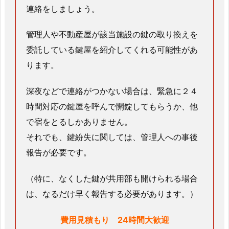
連絡をしましょう。
け
施
管理人や不動産屋が該当施設の鍵の取り換えを
工
委託している鍵屋を紹介してくれる可能性があ
事
ります。
例
1.
深夜などで連絡がつかない場合は、緊急に２４
3.
時間対応の鍵屋を呼んで開錠してもらうか、他
2.
で宿をとるしかありません。
鍵
の
それでも、鍵紛失に関しては、管理人への事後
修
報告が必要です。
理
や
（特に、なくした鍵が共用部も開けられる場合
調
は、なるだけ早く報告する必要があります。）
整
を
費用見積もり 24時間大歓迎
行