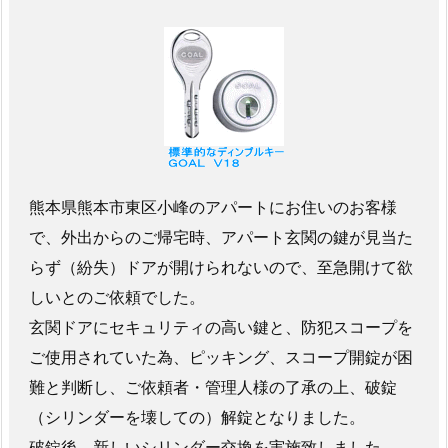
パ
ー
ト
玄
関
ド
ア
鍵
熊本県熊本市東区小峰のアパートにお住いのお客様
開
で、外出からのご帰宅時、アパート玄関の鍵が見当た
け
らず（紛失）ドアが開けられないので、至急開けて欲
施
工
しいとのご依頼でした。
事
玄関ドアにセキュリティの高い鍵と、防犯スコープを
例
ご使用されていた為、ピッキング、スコープ開錠が困
1.
難と判断し、ご依頼者・管理人様の了承の上、破錠
3.
（シリンダーを壊しての）解錠となりました。
1.
破錠後、新しいシリンダー交換を実施致しました。