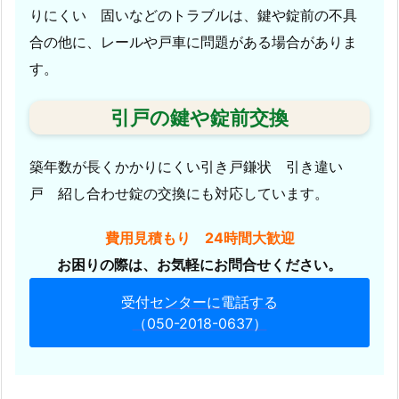
りにくい 固いなどのトラブルは、鍵や錠前の不具
ビ
ジ
合の他に、レールや戸車に問題がある場合がありま
ネ
す。
ス
ホ
引戸の鍵や錠前交換
テ
ル
築年数が長くかかりにくい引き戸鎌状 引き違い
様
戸 紹し合わせ錠の交換にも対応しています。
か
ら
費用見積もり 24時間大歓迎
の
お困りの際は、お気軽にお問合せください。
ご
依
受付センターに電話する
頼
（050-2018-0637）
1.
5.
2.