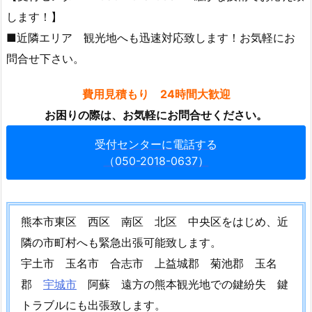
タ
します！】
カ
■近隣エリア 観光地へも迅速対応致します！お気軽にお
ー
問合せ下さい。
1.
5.
費用見積もり 24時間大歓迎
2.
お困りの際は、お気軽にお問合せください。
1
0.
受付センターに電話する
熊
（050-2018-0637）
本
市
ト
熊本市東区 西区 南区 北区 中央区をはじめ、近
イ
隣の市町村へも緊急出張可能致します。
レ
宇土市 玉名市 合志市 上益城郡 菊池郡 玉名
鍵
修
郡
宇城市
阿蘇 遠方の熊本観光地での鍵紛失 鍵
理
トラブルにも出張致します。