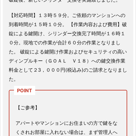
3.
熊
【対応時間】１３時５９分。ご依頼のマンションへの
本
到着時間が１５時１０分。 【作業内容および費用】破
県
錠による鍵開け、シリンダー交換完了時間が１６時１
合
志
０分。現地での作業が合計６０分の作業となりまし
市
た。 破錠による鍵開け作業およびセキュリティの高い
戸
ディンプルキー（ＧＯＡＬ Ｖ１８）への鍵交換作業
建
料金として２3，０００円(税込み)のご請求となりまし
て
た。
住
宅
玄
関
【ご参考】
扉
の
アパートやマンションにお住まいの方で鍵をな
鍵
くされお部屋に入れない場合は、まず管理人へ
開