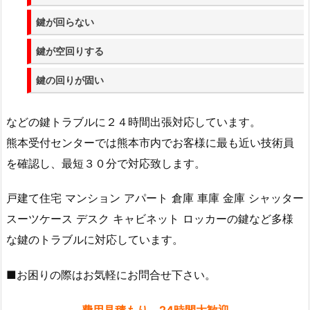
ッ
鍵が回らない
ク
開
鍵が空回りする
錠
な
鍵の回りが固い
ど
鍵
などの鍵トラブルに２４時間出張対応しています。
ト
熊本受付センターでは熊本市内でお客様に最も近い技術員
ラ
を確認し、最短３０分で対応致します。
ブ
ル
戸建て住宅 マンション アパート 倉庫 車庫 金庫 シャッター
出
スーツケース デスク キャビネット ロッカーの鍵など多様
張
な鍵のトラブルに対応しています。
修
理
■お困りの際はお気軽にお問合せ下さい。
1.
2.
費用見積もり 24時間大歓迎