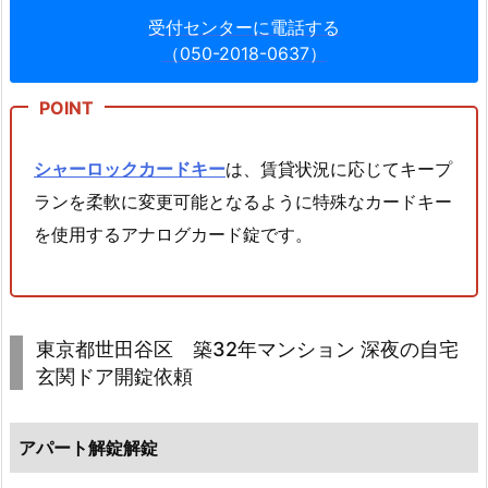
5.
受付センターに電話する
1
（050-2018-0637）
1.
東
京
都
シャーロックカードキー
は、賃貸状況に応じてキープ
台
ランを柔軟に変更可能となるように特殊なカードキー
東
を使用するアナログカード錠です。
区
浅
草
マ
東京都世田谷区 築32年マンション 深夜の自宅
ン
玄関ドア開錠依頼
シ
ョ
ン
アパート解錠解錠
玄