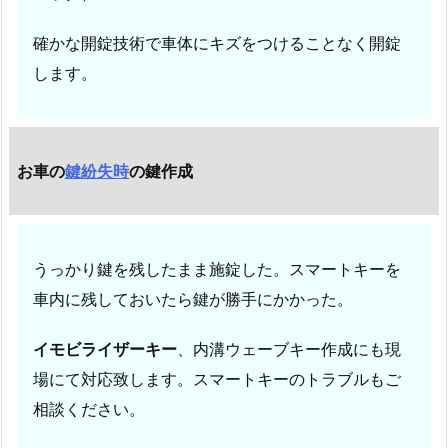
成
確かな開錠技術で車体にキズをつけることなく開錠
2
4
します。
時
間
対
お車の
鍵紛失時
の鍵作成
応
1.
1.
1.
うっかり鍵を残したまま施錠した。スマートキーを
車
車内に残しておいたら鍵が勝手にかかった。
や
バ
イモビライザーキー
、内溝ウェーブキー作成にも現
イ
場にて対応致します。スマートキーのトラブルもご
ク・
相談ください。
原
付