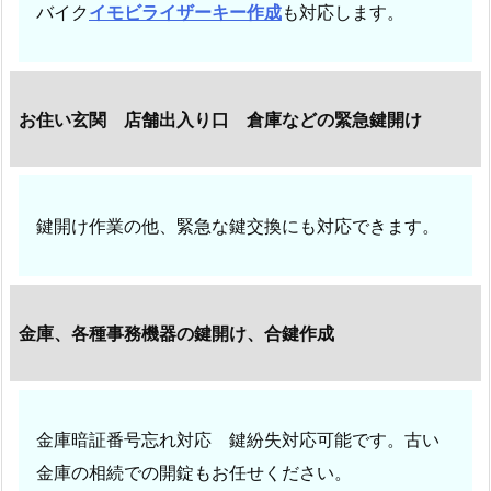
バイク
イモビライザーキー作成
も対応します。
バ
イ
ク・
原
お住い玄関 店舗出入り口 倉庫などの緊急鍵開け
付
の
鍵
作
鍵開け作業の他、緊急な鍵交換にも対応できます。
成
1.
1.
3.
金庫、各種事務機器の鍵開け、合鍵作成
車、
バ
イ
金庫暗証番号忘れ対応 鍵紛失対応可能です。古い
ク・
金庫の相続での開錠もお任せください。
原