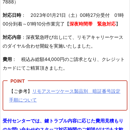
7888）
京
都
対応日時
： 2023年01月21日（土）00時27分受付 01時
練
00分到着～01時10分作業完了【
深夜時間帯 緊急対応
】
馬
対応内容
：深夜緊急呼び出しにて、リモアキャリーケース
区
羽
のダイヤル合わせ開錠を実施いたしました。
沢
費用
： 税込み総額44,000円のご請求となり、クレジット
マ
ン
カードにてご精算頂きました。
シ
ョ
ン
【ご参考】
リモアスーツケース製品別 暗証番号設定
玄
手順について
関
鍵
開
受付センターでは、鍵トラブル内容に応じた費用見積もり
け
のお問い合わせやスタッフ対応時間のご相談だけでも大歓