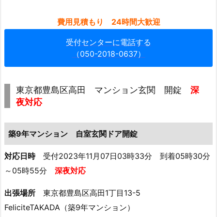
都
費用見積もり 24時間大歓迎
府
中
受付センターに電話する
市
（050-2018-0637）
紅
葉
丘
東京都豊島区高田 マンション玄関 開錠
深
築
夜対応
2
6
築9年マンション 自室玄関ドア開錠
年
ア
対応日時
受付2023年11月07日03時33分 到着05時30分
パ
～05時55分
深夜対応
ー
ト
出張場所
東京都豊島区高田1丁目13-5
玄
FeliciteTAKADA（築9年マンション）
関