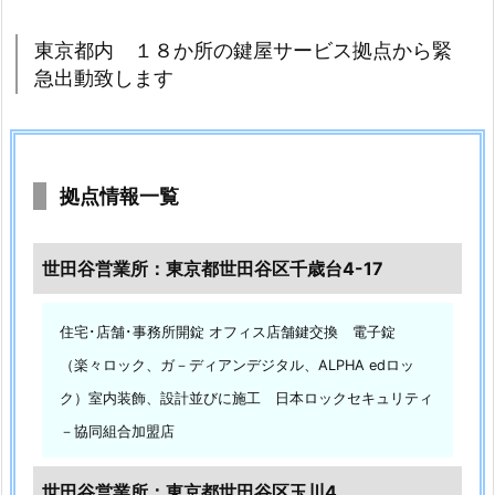
都
東京都内 １８か所の鍵屋サービス拠点から緊
鍵
急出動致します
の
修
理・
交
拠点情報一覧
換
施
工
世田谷営業所：東京都世田谷区千歳台4-17
事
例
住宅･店舗･事務所開錠 オフィス店舗鍵交換 電子錠
1.
（楽々ロック、ガ－ディアンデジタル、ALPHA edロッ
5.
ク）室内装飾、設計並びに施工 日本ロックセキュリティ
1.
東
－協同組合加盟店
京
都
世田谷営業所：東京都世田谷区玉川4