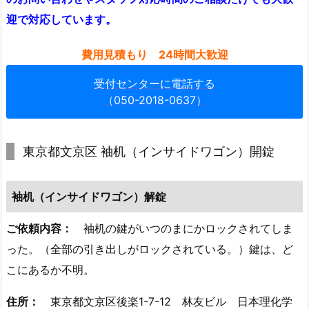
事
迎で対応しています。
例
1.
費用見積もり 24時間大歓迎
5.
受付センターに電話する
6.
（050-2018-0637）
東
京
都
東京都文京区 袖机（インサイドワゴン）開錠
豊
島
区
袖机（インサイドワゴン）解錠
高
ご依頼内容：
袖机の鍵がいつのまにかロックされてしま
田
マ
った。（全部の引き出しがロックされている。）鍵は、ど
ン
こにあるか不明。
シ
住所：
東京都文京区後楽1-7-12 林友ビル 日本理化学
ョ