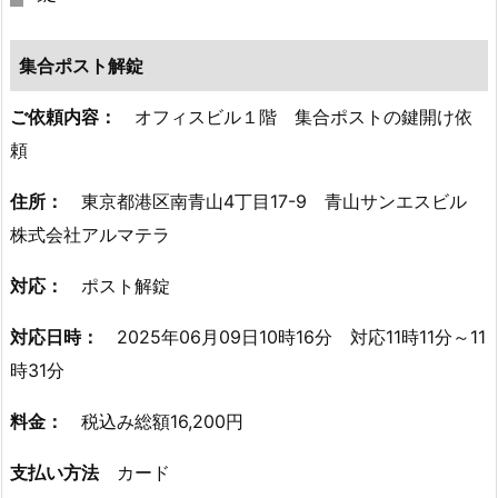
区
築
集合ポスト解錠
1
1
ご依頼内容：
オフィスビル１階 集合ポストの鍵開け依
年
頼
マ
ン
住所：
東京都港区南青山4丁目17-9 青山サンエスビル
シ
株式会社アルマテラ
ョ
ン
対応：
ポスト解錠
深
夜
対応日時：
2025年06月09日10時16分 対応11時11分～11
の
時31分
玄
関
料金：
税込み総額16,200円
ド
支払い方法
カード
ア