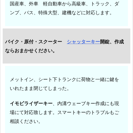
国産車、外車 軽自動車から高級車、トラック、ダ
の
鍵
ンプ、バス、特殊大型、建機などに対応します。
閉
じ
こ
バイク・原付・スクーター
シャッターキー
開錠、作成
み、
ならおまかせください。
メ
ッ
ト
イ
メットイン、シート下トランクに荷物と一緒に鍵を
ン
いれたまま閉じてしまった。
開
錠
イモビライザーキー
、内溝ウェーブキー作成にも現
1.
場にて対応致します。スマートキーのトラブルもご
1.
相談ください。
2.
車、