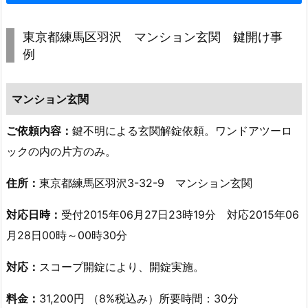
夜
の
東京都練馬区羽沢 マンション玄関 鍵開け事
例
自
宅
玄
マンション玄関
関
ド
ご依頼内容：
鍵不明による玄関解錠依頼。ワンドアツーロ
ア
ックの内の片方のみ。
開
錠
住所：
東京都練馬区羽沢3-32-9 マンション玄関
依
対応日時：
受付2015年06月27日23時19分 対応2015年06
頼
月28日00時～00時30分
1.
5.
対応：
スコープ開錠により、開錠実施。
9.
東
料金：
31,200円 （8%税込み）所要時間：30分
京