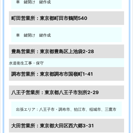
車 鍵開け 鍵作成
1.
5.
町田営業所：東京都町田市鶴間540
3.
東
京
車 鍵開け 鍵作成
都
港
豊島営業所：東京都豊島区上池袋2-28
区
水道衛生工事・保守
南
青
調布営業所：東京都調布市国嶺町1-41
山
オ
八王子営業所：東京都八王子市別所2-29
フ
ィ
出張エリア：八王子市・調布市、狛江市、稲城市、三鷹市
ス
ビ
大田営業所：東京都大田区西六郷3-31
ル