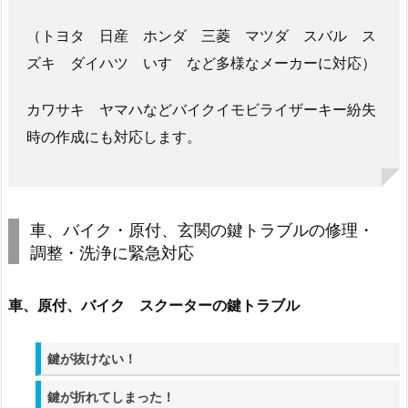
対
応
（トヨタ 日産 ホンダ 三菱 マツダ スバル ス
も
ズキ ダイハツ いすゞなど多様なメーカーに対応）
電
話
カワサキ ヤマハなどバイクイモビライザーキー紛失
し
時の作成にも対応します。
て
く
だ
さ
車、バイク・原付、玄関の鍵トラブルの修理・
い
調整・洗浄に緊急対応
1.
3.
車、原付、バイク スクーターの鍵トラブル
オ
フ
鍵が抜けない！
ィ
ス
鍵が折れてしまった！