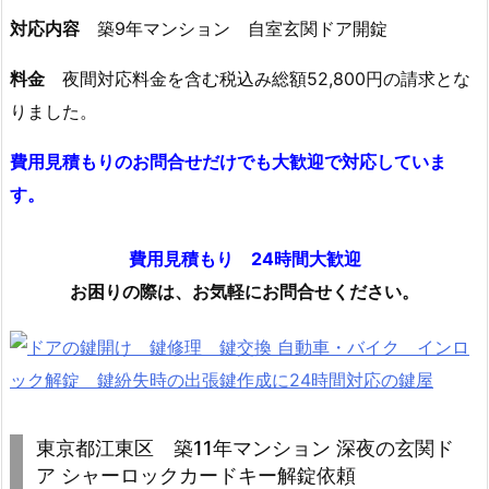
電
対応内容
築9年マンション 自室玄関ドア開錠
子
錠
料金
夜間対応料金を含む税込み総額52,800円の請求とな
が
りました。
開
費用見積もりのお問合せだけでも大歓迎で対応していま
か
な
す。
い
1.
費用見積もり 24時間大歓迎
5.
お困りの際は、お気軽にお問合せください。
1
0.
東
京
都
東京都江東区 築11年マンション 深夜の玄関ド
渋
ア シャーロックカードキー解錠依頼
谷