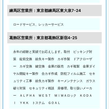
ケ
ー
練馬区営業所：東京都練馬区東大泉7-24
ス
ダ
ロードサービス、レッカーサービス
イ
ヤ
葛飾区営業所：東京都葛飾区新宿4-25
ル
開
永年の経験と実績でお応えします。取付 ピッキング対
錠
策 錠前交換 紛失キー製作 カギ作製 ドアクローザ
深
夜
ー カギ交換 鍵交換 金庫の販売 カギ複製 金庫ダイ
対
ヤル開錠キー製作 合カギ作成 防犯フィルム施工 セキ
応
ュリティ工事 紛失カギ製作 キーメンテナンス ガラス
1.
破り対策 セキュリティ相談 扉修理。取り扱いメーカ
5.
ー ＡＬＰＨＡ ＷＥＳＴ ＭＩＷＡロック ＫＯＤＡ
2.
Ｉ ＹＫＫ トステム ＧＯＡＬ
東