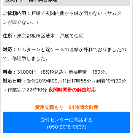
8.
東
ご依頼内容：
戸建て玄関内側から鍵が開かない（サムター
京
ンが回せない。）
都
世
住所：
東京都板橋区若木 戸建て住宅。
田
谷
対応：
サムターンと錠ケースの連結が外れておりましたの
区
で、修理致しました。
築
3
料金：
31,000円 （8%税込み）所要時間：160分。
2
対応日時：
受付2019年09月11日17時55分～到着19時30分
年
～作業完了22時10分
夜間時間帯の解錠対応
マ
ン
費用見積もり 24時間大歓迎
シ
ョ
受付センターに電話する
ン
（050-2018-0637）
深