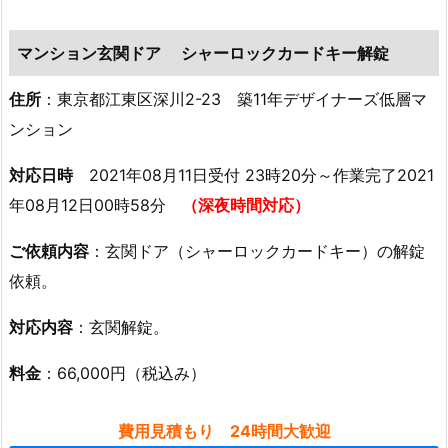
区
深
マンション玄関ドア シャーロックカードキー解錠
夜
時
住所
：東京都江東区深川2-23 築11年デザイナーズ低層マ
間
ンション
帯
車
対応日時
2021年08月11日受付 23時20分～作業完了2021
紛
年08月12日00時58分
（深夜時間対応）
失
ご依頼内容
：玄関ドア（シャーロックカードキー）の解錠
鍵
の
依頼。
出
対応内容
：玄関解錠。
張
鍵
料金
：66,000円（税込み）
作
成
費用見積もり 24時間大歓迎
1.