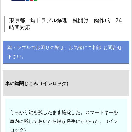
1.
1.
東京都 鍵トラブル修理 鍵開け 鍵作成 24
東
時間対応
京
都
鍵
鍵トラブルでお困りの際は、お気軽にご相談 お問合せ
ト
下さい。
ラ
ブ
ル
車の鍵閉じこみ（インロック）
修
理
鍵
開
うっかり鍵を残したまま施錠した。スマートキーを
け
車内に残しておいたら鍵が勝手にかかった。（イン
鍵
ロック）
作