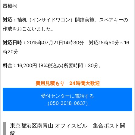
ン
器械㈱
玄
対応：
袖机（インサイドワゴン）開錠実施。スペアキーの
関
開
作成をおこないました。
錠
対応日時：
2015年07月21日14時30分 対応15時50分～16
深
時20分
夜
対
料金：
16,200円 (8%税込み)所要時間：30分。
応
1.
費用見積もり 24時間大歓迎
5.
7.
受付センターに電話する
東
（050-2018-0637）
京
都
江
東京都港区南青山 オフィスビル 集合ポスト開
東
錠