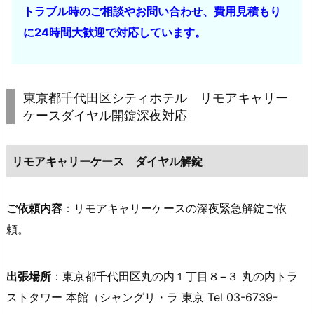
トラブル時のご相談やお問い合わせ、費用見積もり
て
に24時間大歓迎で対応しています。
玄
関
内
側
東京都千代田区シティホテル リモアキャリー
か
ケースダイヤル開錠深夜対応
ら
鍵
リモアキャリーケース ダイヤル解錠
が
開
か
ご依頼内容
：リモアキャリーケースの深夜緊急解錠ご依
な
頼。
い
1.
出張場所
：東京都千代田区丸の内１丁目８−３ 丸の内トラ
5.
5.
ストタワー 本館（シャングリ・ラ 東京 Tel 03-6739-
東