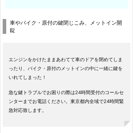
付、
玄
関
車やバイク・原付の鍵閉じこみ、メットイン開
の
錠
鍵
ト
ラ
ブ
エンジンをかけたままあわてて車のドアを閉めてしま
ル
ったり、バイク・原付のメットインの中に一緒に鍵を
の
いれてしまった！
修
理・
急な鍵トラブルでお困りの際は24時間受付のコールセ
調
ンターまでお電話ください。東京都内全域で24時間緊
整・
急対応致します。
洗
浄
に