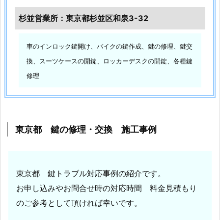
集
合
杉並営業所：東京都杉並区和泉3-32
ポ
ス
車のインロック鍵開け、バイクの鍵作成、鍵の修理、鍵交
ト
換、スーツケースの開錠、ロッカーデスクの開錠、各種鍵
開
修理
錠
1.
5.
4.
東京都 鍵の修理・交換 施工事例
東
京
都
板
東京都 鍵トラブル対応事例の紹介です。
橋
お申し込みやお問合せ時の対応時間 料金見積もり
区
のご参考として頂ければ幸いです。
戸
建