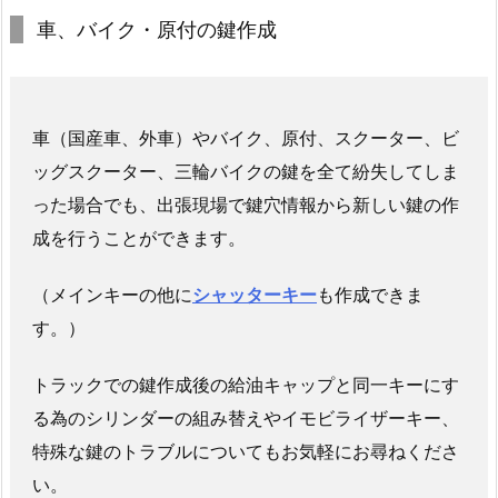
緊
車、バイク・原付の鍵作成
急
対
応
1.
車（国産車、外車）やバイク、原付、スクーター、ビ
2.
ッグスクーター、三輪バイクの鍵を全て紛失してしま
お
った場合でも、出張現場で鍵穴情報から新しい鍵の作
住
成を行うことができます。
い
の
（メインキーの他に
シャッターキー
も作成できま
鍵
す。）
ト
ラ
トラックでの鍵作成後の給油キャップと同一キーにす
ブ
ル
る為のシリンダーの組み替えやイモビライザーキー、
修
特殊な鍵のトラブルについてもお気軽にお尋ねくださ
理
い。