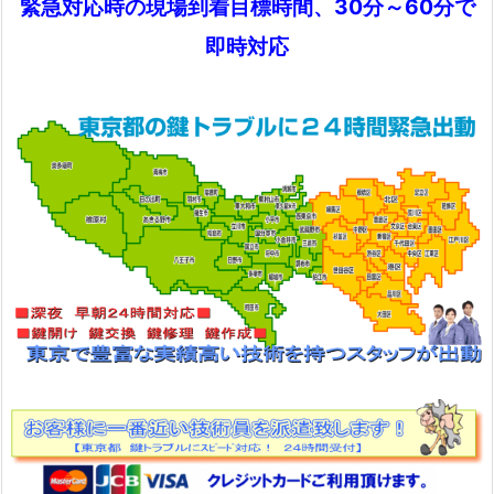
鍵
緊急対応時の現場到着目標時間、30分～60分で
ト
即時対応
ラ
ブ
ル
鍵
開
け
修
理
鍵
交
換
に
迅
速
対
応