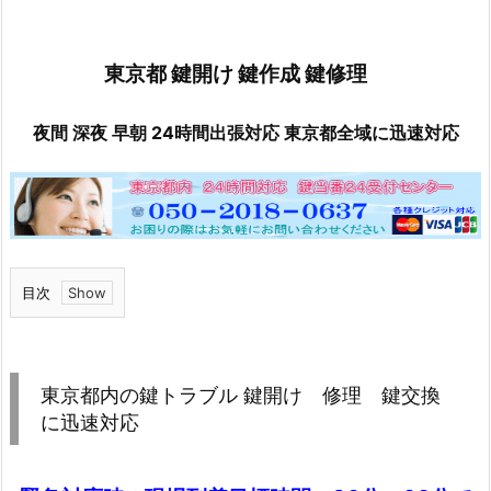
東京都 鍵開け
鍵作成 鍵修理
夜間 深夜 早朝 24時間出張対応
東京都全域に迅速対応
目次
1.
東
京
東京都内の鍵トラブル 鍵開け 修理 鍵交換
都
に迅速対応
内
の