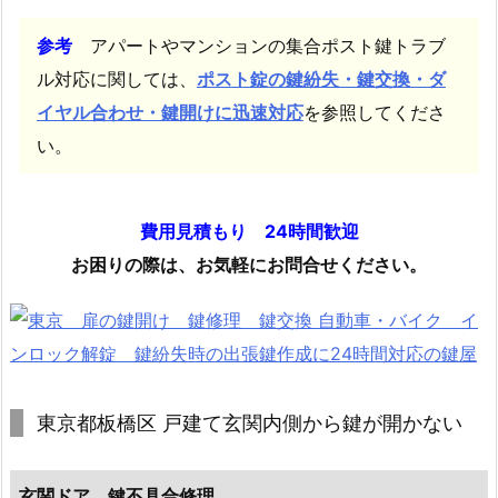
シ
ャ
参考
アパートやマンションの集合ポスト鍵トラブ
ー
ル対応に関しては、
ポスト錠の鍵紛失・鍵交換・ダ
ロ
イヤル合わせ・鍵開けに迅速対応
を参照してくださ
ッ
い。
ク
カ
ー
費用見積もり 24時間歓迎
ド
お困りの際は、お気軽にお問合せください。
キ
ー
解
錠
依
頼
東京都板橋区 戸建て玄関内側から鍵が開かない
1.
5.
玄関ドア 鍵不具合修理