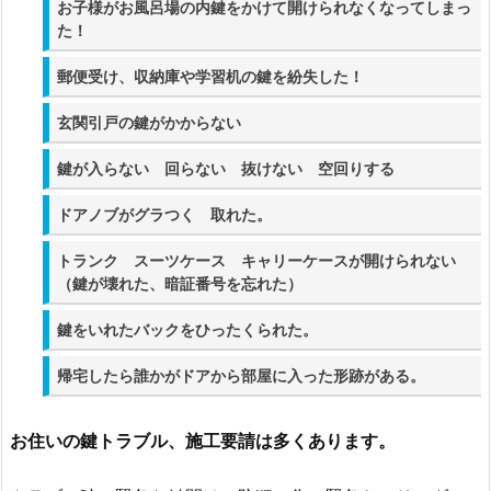
お子様がお風呂場の内鍵をかけて開けられなくなってしまっ
か
た！
所
郵便受け、収納庫や学習机の鍵を紛失した！
の
鍵
玄関引戸の鍵がかからない
屋
鍵が入らない 回らない 抜けない 空回りする
サ
ー
ドアノブがグラつく 取れた。
ビ
ス
トランク スーツケース キャリーケースが開けられない
（鍵が壊れた、暗証番号を忘れた）
拠
点
鍵をいれたバックをひったくられた。
か
ら
帰宅したら誰かがドアから部屋に入った形跡がある。
緊
急
お住いの鍵トラブル、施工要請は多くあります。
出
動