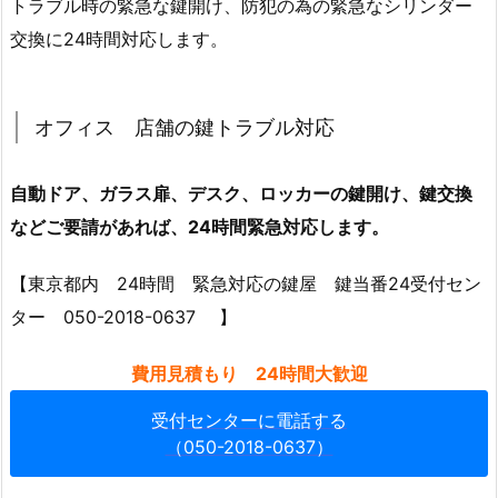
トラブル時の緊急な鍵開け、防犯の為の緊急なシリンダー
致
交換に24時間対応します。
し
ま
す
オフィス 店舗の鍵トラブル対応
1.
4.
自動ドア、ガラス扉、デスク、ロッカーの鍵開け、鍵交換
1.
などご要請があれば、24時間緊急対応します。
拠
点
【東京都内 24時間 緊急対応の鍵屋 鍵当番24受付セン
情
報
ター 050-2018-0637 】
一
覧
費用見積もり 24時間大歓迎
1.
受付センターに電話する
5.
（050-2018-0637）
東
京