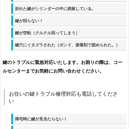
店
舗
折れた鍵がシリンダーの中に残留している。
の
鍵が回らない！
鍵
ト
鍵が空転（クルクル回ってしまう）
ラ
鍵穴にイタズラされた（ボンド、接着剤で固められた。）
ブ
ル
対
鍵のトラブルに緊急対応いたします。お困りの際は、コー
応
ルセンターまでお気軽にお問い合わせください。
1.
4.
東
お住いの鍵トラブル修理対応も電話してくださ
京
い
都
内
帰宅時に鍵が見当たらない！
１
８