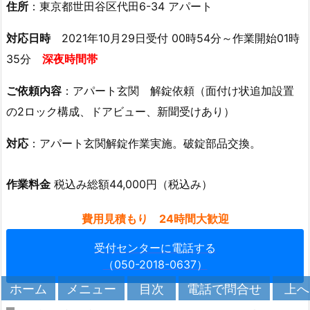
関
住所
：東京都世田谷区代田6-34 アパート
ド
対応日時
2021年10月29日受付 00時54分～作業開始01時
ア
35分
深夜時間帯
解
錠
ご依頼内容
：アパート玄関 解錠依頼（面付け状追加設置
深
の2ロック構成、ドアビュー、新聞受けあり）
夜
対
対応
：アパート玄関解錠作業実施。破錠部品交換。
応
1.
作業料金
税込み総額44,000円（税込み）
5.
1
費用見積もり 24時間大歓迎
2.
東
受付センターに電話する
京
（050-2018-0637）
都
メニュー
目次
上へ
ホーム
電話で問合せ
北