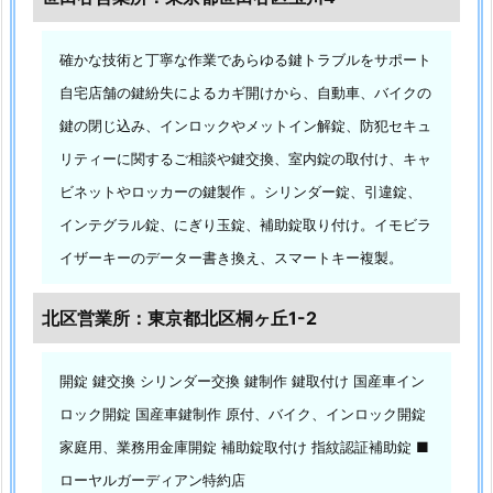
千
代
確かな技術と丁寧な作業であらゆる鍵トラブルをサポート
田
自宅店舗の鍵紛失によるカギ開けから、自動車、バイクの
区
鍵の閉じ込み、インロックやメットイン解錠、防犯セキュ
シ
リティーに関するご相談や鍵交換、室内錠の取付け、キャ
テ
ィ
ビネットやロッカーの鍵製作 。シリンダー錠、引違錠、
ホ
インテグラル錠、にぎり玉錠、補助錠取り付け。イモビラ
テ
イザーキーのデーター書き換え、スマートキー複製。
ル
リ
北区営業所：東京都北区桐ヶ丘1-2
モ
ア
開錠 鍵交換 シリンダー交換 鍵制作 鍵取付け 国産車イン
キ
ロック開錠 国産車鍵制作 原付、バイク、インロック開錠
ャ
家庭用、業務用金庫開錠 補助錠取付け 指紋認証補助錠 ■
リ
ー
ローヤルガーディアン特約店