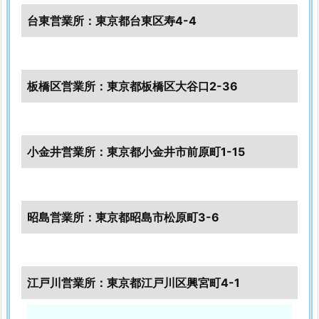
京
台東営業所：東京都台東区寿4-4
都
文
京
区
板橋区営業所：東京都板橋区大谷口2-36
袖
机
（イ
小金井営業所：東京都小金井市前原町1-15
ン
サ
イ
ド
昭島営業所：東京都昭島市松原町3-6
ワ
ゴ
ン）
江戸川営業所：東京都江戸川区興宮町4-1
開
錠