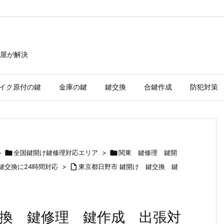
屋が解決
イク原付の鍵
金庫の鍵
鍵交換
合鍵作成
防犯対策
>

全国鍵開け鍵修理対応エリア
>

関東 鍵修理 鍵開
 鍵交換に24時間対応
>

東京都日野市 鍵開け 鍵交換 鍵
交換 鍵修理 鍵作成 出張対