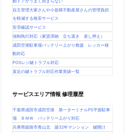
動ドアがうまく閉まらない
自主管理大家さんや小規模不動産屋さんの管理負担
を軽減する格安サービス
安否確認サービス
強制執行対応（家賃滞納 立ち退き 差し押え）
成田空港駐車場バッテリー上がり救援 レッカー移
動対応
POSレジ鍵トラブル対応
直近の鍵トラブル対応作業実績一覧
サービスエリア情報 修理履歴
千葉県成田市成田空港 第一ターミナルP5平面駐車
場 ＢＭＷ バッテリー上がり対応
兵庫県姫路市青山北 築32年マンション 鍵開け