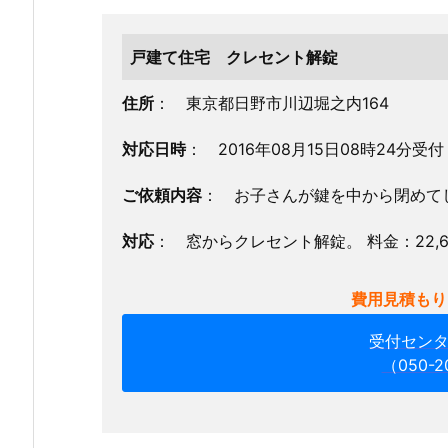
頼
戸建て住宅 クレセント解錠
1.
1.
住所
： 東京都日野市川辺堀之内164
東
京
対応日時
： 2016年08月15日08時24分受
都
日
ご依頼内容
： お子さんが鍵を中から閉めて
野
市
対応
： 窓からクレセント解錠。 料金：22,
川
辺
費用見積もり
堀
受付セン
之
（050-2
内
戸
建
て