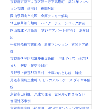
京都府京都市左京区浄土寺下馬場町 築24年マンシ
ョン玄関 鍵開け 夜間対応
岡山県岡山市北区 金庫テンキー解錠
埼玉県草加市旭町 バイク チェーンロック解錠
岡山市北区津島東 築37年アパート鍵開け 深夜対
応
千葉県船橋市東船橋 新築マンション 玄関ドア解
錠
京都市伏見区深草柴田屋敷町 戸建て住宅 鍵穴詰
まり 解錠・鍵交換対応
長野県上伊那郡宮田村 土蔵のおとし錠 解錠
尾道市因島土生町 リモワのアルミケース ダイヤル解
錠
京都市山科区 戸建て住宅 玄関扉が閉まらない
修理対応事例
京都市中京区下松屋町 築14年マンション玄関鍵開