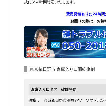
成に２４時間対応いたします。
鍵
交
費用見積もりに24時
換
お困りの際は、お気
鍵
修
理
鍵
作
成
出
張
東京都日野市 倉庫入り口開錠事例
対
応
実
倉庫入り口ドア 破錠開錠
績
1.
住所
： 東京都日野市高幡3‐17 ソフトバ
0.