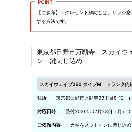
鍵
【ご参考】：クレセント解錠とは、サッシ窓
開
する方法です。
錠
1.
2.
東
東京都日野市万願寺 スカイウェ
京
ン 鍵閉じ込め
都
日
野
スカイウェイブ250 タイプM トランク
市
万
住所
： 東京都日野市万願寺33丁目8-12
願
寺
対応日時
： 受付2026年02月23日（月）15
ス
カ
ご依頼内容
： カギをメットインに閉じ込め
イ