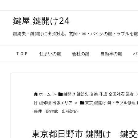
鍵屋 鍵開け24
鍵紛失・鍵開けに出張対応。玄関・車・バイクの鍵トラブルを鍵
ＴＯＰ
住まいの鍵
会社の鍵
自動車の鍵
バ

ホーム
>

鍵開け 鍵紛失 交換 作成 全国対応 業者
け 鍵修理 出張エリア
>

東京 鍵開け 鍵トラブル修理
修理 鍵作成 出張対応
東京都日野市 鍵開け 鍵