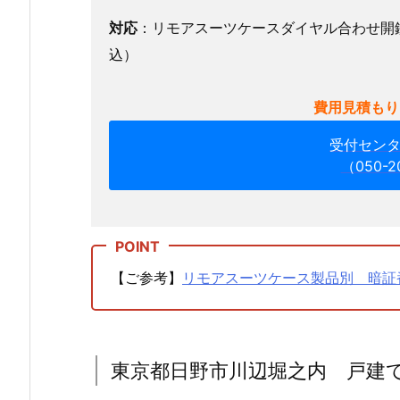
モ
ア
対応
：リモアスーツケースダイヤル合わせ開錠
ス
込）
ー
ツ
費用見積もり
ケ
ー
受付セン
（050-2
ス
ダ
イ
ヤ
ル
【ご参考】
リモアスーツケース製品別 暗証
合
わ
せ
開
東京都日野市川辺堀之内 戸建
錠
依