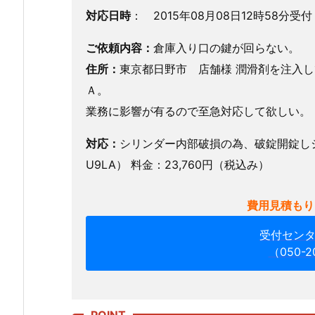
1.
対応日時
： 2015年08月08日12時58分受付
東
京
ご依頼内容：
倉庫入り口の鍵が回らない。
都
住所：
東京都日野市 店舗様 潤滑剤を注入
日
Ａ。
野
業務に影響が有るので至急対応して欲しい。
市
倉
対応：
シリンダー内部破損の為、破錠開錠し
庫
U9LA） 料金：23,760円（税込み）
入
り
費用見積もり
口
開
受付セン
錠
（050-2
事
例
1.