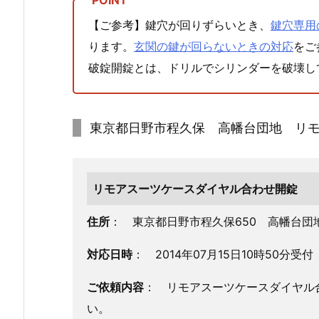
0.
【ご参考】鍵穴が回りずらいとき、
鍵穴専用
2.
東
ります。
玄関の鍵が回らないときの対応
をご
京
破錠開錠とは、ドリルでシリンダーを破壊し
都
日
野
東京都日野市程久保 高幡台団地 リ
市
程
久
リモアスーツケースダイヤル合わせ開錠
保
高
住所
： 東京都日野市程久保650 高幡台団
幡
台
対応日時
： 2014年07月15日10時50分受付
団
地
ご依頼内容
： リモアスーツケースダイヤル
リ
い。