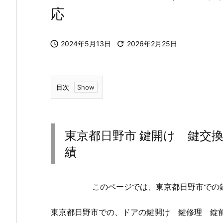
応

2024年5月13日

2026年2月25日
目次
1.
東
京
東京都日野市 鍵開け 鍵交
都
績
日
野
市
このページでは、東京都日野市での
鍵
開
東京都日野市での、ドアの鍵開け 鍵修理 錠
け