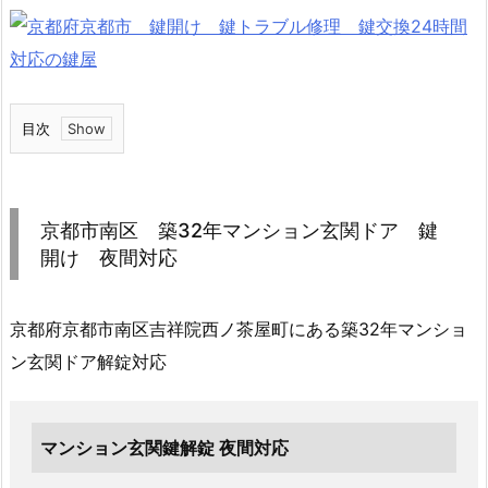
目次
1.
京
都
京都市南区 築32年マンション玄関ドア 鍵
市
開け 夜間対応
南
区
京都府京都市南区吉祥院西ノ茶屋町にある築32年マンショ
築
3
ン玄関ドア解錠対応
2
年
マ
マンション玄関鍵解錠 夜間対応
ン