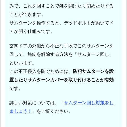
け
みで、これを回すことで鍵を開けたり閉めたりする
料
ことができます。
金
サムターンを操作すると、デッドボルトが動いてド
2.
アが開く仕組みです。
京
都
玄関ドアの外側から不正な手段でこのサムターンを
市
回して、施錠を解除する方法を「サムターン回し」
南
区
といいます。
東
この不正侵入を防ぐためには、
防犯サムターンを設
九
置したりサムターンカバーを取り付けることが有効
条
です。
南
山
詳しい対策については、「
サムターン回し対策をし
王
ましょう！
」をご覧ください。
町
築