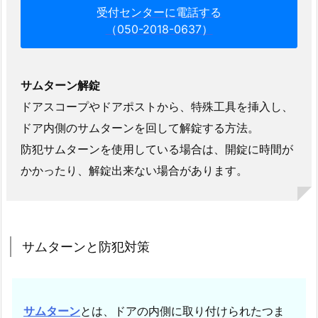
ム
受付センターに電話する
タ
（050-2018-0637）
ー
ン
と
サムターン解錠
防
ドアスコープやドアポストから、特殊工具を挿入し、
犯
ドア内側のサムターンを回して解錠する方法。
対
防犯サムターンを使用している場合は、開錠に時間が
策
かかったり、解錠出来ない場合があります。
1.
2.
玄
関
サムターンと防犯対策
ド
ア
鍵
開
サムターン
とは、ドアの内側に取り付けられたつま