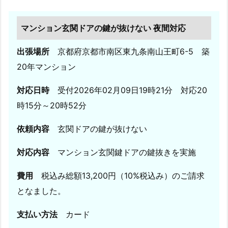
応
2.
マンション玄関ドアの鍵が抜けない 夜間対応
1.
出張場所
京都府京都市南区東九条南山王町6-5 築
玄
関
20年マンション
ド
対応日時
受付2026年02月09日19時21分 対応20
ア
時15分～20時52分
鍵
開
依頼内容
玄関ドアの鍵が抜けない
け
料
対応内容
マンション玄関鍵ドアの鍵抜きを実施
金
2.
費用
税込み総額13,200円（10%税込み）のご請求
2.
となました。
玄
関
支払い方法
カード
鍵