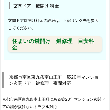
2
玄関ドア 鍵開け 料金
0
年
マ
玄関ドア鍵開け料金の詳細は、下記リンク先を参照
ン
してください。
シ
ョ
住まいの鍵開け 鍵修理 目安料
ン
金
玄
関
ド
ア
京都市南区東九条南山王町 築20年マンショ
鍵
ン玄関ドア 鍵修理 夜間対応
修
理
夜
京都市南区東九条南山王町にある築20年マンション玄関ド
間
アの鍵が抜けないトラブル対応
対