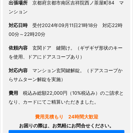
出張場所
京都府京都市南区吉祥院西ノ茶屋町84 マ
シ
ョ
ンション
ン
対応日時
受付2024年09月11日21時18分 対応22時
玄
関
00分～22時20分
ド
依頼内容
玄関ドア 鍵開け。（ギザギザ形状のキー
ア
を使用、ドアにドアスコープあり）
鍵
開
対応内容
マンション玄関鍵解錠。（ドアスコープか
け
らサムターン解錠を実施）
夜
間
費用
税込み総額22,000円（10%税込み）のご請求と
対
なり、カードにてご精算いただきました。
応
1.
費用見積もり 24時間大歓迎
1.
お困りの際は、お気軽にお問合せください。
サ