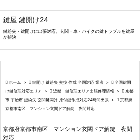
鍵屋 鍵開け24
鍵紛失・鍵開けに出張対応。玄関・車・バイクの鍵トラブルを鍵屋
が解決

ホーム
>

鍵開け 鍵紛失 交換 作成 全国対応 業者
>

全国鍵開
け鍵修理対応エリア
>

近畿 鍵修理エリア出張修理情報
>

京都
市 宇治市 鍵紛失 玄関鍵開け 原付鍵作成対応24時間出張
>

京都府
京都市南区 マンション玄関ドア解錠 夜間対応
京都府京都市南区 マンション玄関ドア解錠 夜間
対応