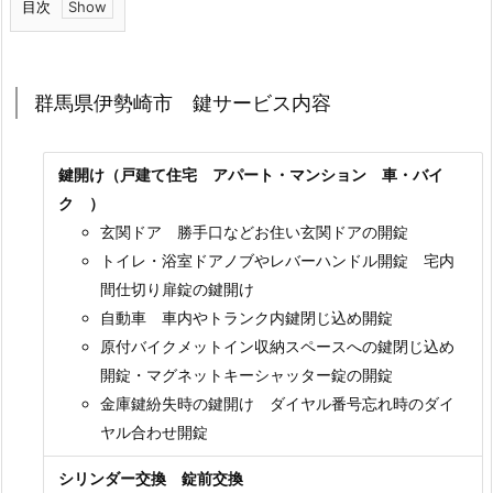
目次
1.
群
馬
群馬県伊勢崎市 鍵サービス内容
県
伊
鍵開け（戸建て住宅 アパート・マンション 車・バイ
勢
ク ）
崎
玄関ドア 勝手口などお住い玄関ドアの開錠
市
トイレ・浴室ドアノブやレバーハンドル開錠 宅内
鍵
間仕切り扉錠の鍵開け
サ
自動車 車内やトランク内鍵閉じ込め開錠
ー
原付バイクメットイン収納スペースへの鍵閉じ込め
ビ
開錠・マグネットキーシャッター錠の開錠
ス
金庫鍵紛失時の鍵開け ダイヤル番号忘れ時のダイ
内
ヤル合わせ開錠
容
2.
シリンダー交換 錠前交換