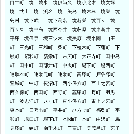
目牛町 境 境東 境伊与久 境小此木 境女塚
境上武士 境上渕名 境上矢島 境木島 境栄 境
島村 境下武士 境下渕名 境新栄 境百々 境
百々東 境中島 境西今井 境萩原 境東新井 境
平塚 境保泉 境三ツ木 境美原 境米岡 山王
町 三光町 三和町 柴町 下植木町 下蓮町 下
触町 昭和町 新栄町 末広町 大正寺町 田中島
町 田中町 田部井町 中央町 堤下町 堤西町
連取本町 連取元町 連取町 富塚町 戸谷塚町
豊城町 中町 長沼町 西小保方町 西上之宮町
西久保町 西田町 西野町 韮塚町 野町 羽黒
町 波志江町 八寸町 東小保方町 東上之宮町
東本町 日乃出町 平井町 ひろせ町 福島町 平
和町 堀口町 堀下町 本関町 本町 曲沢町 馬
見塚町 緑町 南千木町 三室町 美茂呂町 宮子