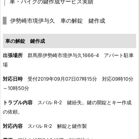
車・バイクの鍵作成サービス実績
崎
市
伊勢崎市境伊与久 車の解錠 鍵作成
境
伊
与
車の解錠 鍵作成
久
車
出張場所
群馬県伊勢崎市境伊与久1666-4 アパート駐車
の
場
解
対応日時
受付2019年09月07日07時15分 対応09時10分
錠
鍵
～10時50分
作
トラブル内容
スバル R-2 鍵紛失。鍵の開錠とキー作成
成
の依頼。
2.
2.
対応内容
スバル R-2 解錠と鍵作製
伊
勢