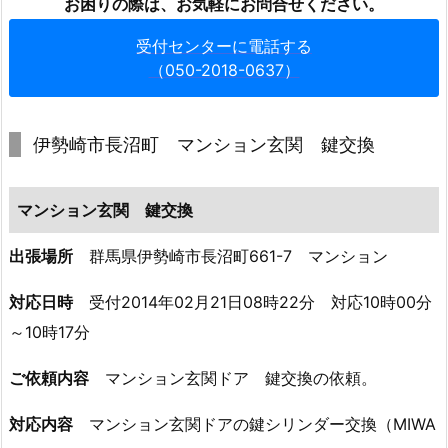
お困りの際は、お気軽にお問合せください。
シ
ョ
受付センターに電話する
ン
（050-2018-0637）
玄
関
鍵
伊勢崎市長沼町 マンション玄関 鍵交換
交
換
マンション玄関 鍵交換
3.
サ
出張場所
群馬県伊勢崎市長沼町661-7 マンション
ー
ビ
対応日時
受付2014年02月21日08時22分 対応10時00分
ス
～10時17分
費
ご依頼内容
マンション玄関ドア 鍵交換の依頼。
用
4.
対応内容
マンション玄関ドアの鍵シリンダー交換（MIWA
伊