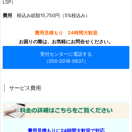
LSP）
勢
崎
費用
税込み総額15,750円（5%税込み）
市
サ
費用見積もり 24時間大歓迎
ー
お困りの際は、お気軽にお問合せください。
ビ
ス
受付センターに電話する
エ
（050-2018-0637）
リ
ア
サービス費用
費用見積もりに24時間大歓迎で対応