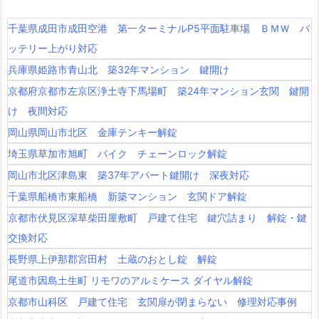
千葉県成田市成田空港 第一ターミナルP5平面駐車場 ＢＭＷ バ
ッテリー上がり対応
兵庫県姫路市青山北 築32年マンション 鍵開け
京都府京都市左京区浄土寺下馬場町 築24年マンション玄関 鍵開
け 夜間対応
岡山県岡山市北区 金庫テンキー解錠
埼玉県草加市旭町 バイク チェーンロック解錠
岡山市北区津島東 築37年アパート鍵開け 深夜対応
千葉県船橋市東船橋 新築マンション 玄関ドア解錠
京都市伏見区深草柴田屋敷町 戸建て住宅 鍵穴詰まり 解錠・鍵
交換対応
長野県上伊那郡宮田村 土蔵のおとし錠 解錠
尾道市因島土生町 リモワのアルミケース ダイヤル解錠
京都市山科区 戸建て住宅 玄関扉が閉まらない 修理対応事例