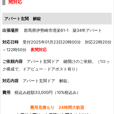
間対応
開
け
夜
アパート玄関 解錠
間
対
出張場所
群馬県伊勢崎市境栄61-1 築34年アパート
応
対応日時
受付2025年01月23日20時00分 対応22時20分
2.
～122時50分
夜間対応
4.
伊
ご依頼内容
アパート玄関ドア 鍵開けのご依頼。（1ロッ
勢
ク構成で、ドアビュー・ドアポスト有り）
崎
市
対応内容
アパート玄関ドア 解錠。
長
沼
費用
税込み総額33,000円（10%税込み）
町
マ
費用見積もり 24時間大歓迎
ン