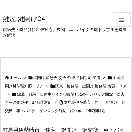
鍵屋 鍵開け24

鍵紛失・鍵開けに出張対応。玄関・車・バイクの鍵トラブルを鍵屋
が解決

ホーム
>

鍵開け 鍵紛失 交換 作成 全国対応 業者
>

全国鍵
開け鍵修理対応エリア
>

関東 鍵修理 鍵開け 鍵修理 出張エリア
>

鍵屋 群馬 自動車バイクの鍵閉じ込めインロック開錠 紛失
キーの鍵製作 24時間対応
>

群馬県伊勢崎市 住宅 鍵開け 鍵
交換 車・バイク インロック解錠 鍵作成 24時間対応
群馬県伊勢崎市 住宅 鍵開け 鍵交換 車・バイ