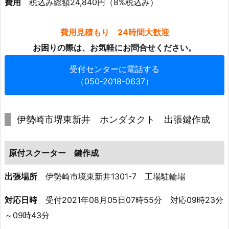
費用
税込み総額24,840円（8%税込み）
崎
市
費用見積もり 24時間大歓迎
堺
お困りの際は、お気軽にお問合せください。
東
新
受付センターに電話する
井
（050-2018-0637）
ホ
ン
ダ
伊勢崎市堺東新井 ホンダタクト 出張鍵作成
タ
ク
原付スクーター 鍵作成
ト
出
出張場所
伊勢崎市境東新井1301-7 工場駐輪場
張
鍵
対応日時
受付2021年08月05日07時55分 対応09時23分
作
～09時43分
成