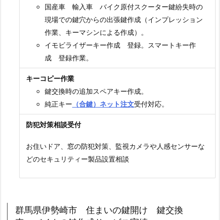
国産車 輸入車 バイク原付スクーター鍵紛失時の
バ
現場での鍵穴からの出張鍵作成（インプレッション
イ
作業、キーマシンによる作成）。
ク
イモビライザーキー作成 登録。スマートキー作
の
成 登録作業。
鍵
作
キーコピー作業
成
鍵交換時の追加スペアキー作成。
サ
純正キー
（合鍵）ネット注文
受付対応。
ー
防犯対策相談受付
ビ
ス
お住いドア、窓の防犯対策、監視カメラや人感センサーな
実
どのセキュリティー製品設置相談
績
2.
1.
伊
群馬県伊勢崎市 住まいの鍵開け 鍵交換
勢