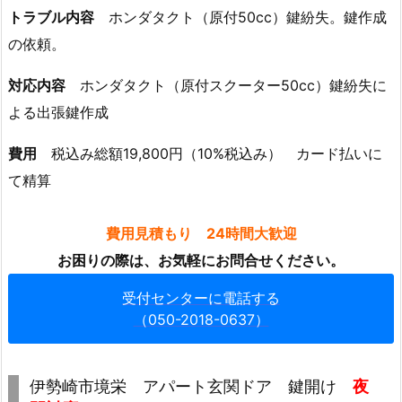
2.
トラブル内容
ホンダタクト（原付50cc）鍵紛失。鍵作成
3.
の依頼。
伊
対応内容
ホンダタクト（原付スクーター50cc）鍵紛失に
勢
崎
よる出張鍵作成
市
費用
税込み総額19,800円（10%税込み） カード払いに
境
栄
て精算
ア
パ
費用見積もり 24時間大歓迎
ー
お困りの際は、お気軽にお問合せください。
ト
玄
受付センターに電話する
関
（050-2018-0637）
ド
ア
伊勢崎市境栄 アパート玄関ドア 鍵開け
夜
鍵