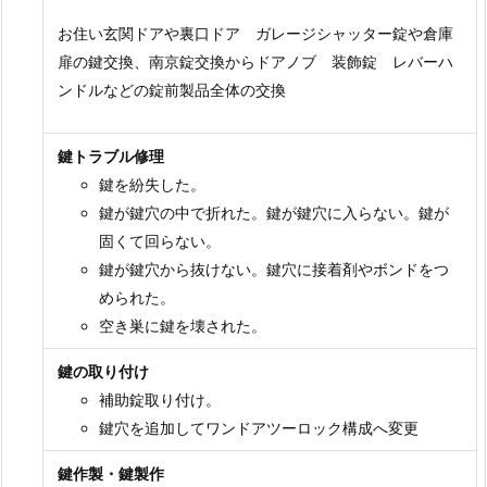
群
馬
お住い玄関ドアや裏口ドア ガレージシャッター錠や倉庫
県
扉の鍵交換、南京錠交換からドアノブ 装飾錠 レバーハ
伊
ンドルなどの錠前製品全体の交換
勢
崎
鍵トラブル修理
市
鍵を紛失した。
住
鍵が鍵穴の中で折れた。鍵が鍵穴に入らない。鍵が
ま
固くて回らない。
い
鍵が鍵穴から抜けない。鍵穴に接着剤やボンドをつ
の
められた。
鍵
空き巣に鍵を壊された。
開
鍵の取り付け
け
補助錠取り付け。
鍵
鍵穴を追加してワンドアツーロック構成へ変更
交
換
鍵作製・鍵製作
車・