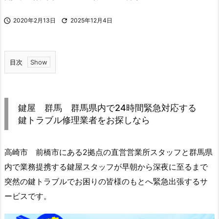

2020年2月13日

2025年12月4日
目次
1.
鍵
屋
鍵屋 群馬 群馬県内で24時間緊急対応する
群
鍵トラブル修理業者をお探しなら
馬
群
高崎市 前橋市にある2拠点の直営営業所スタッフと群馬県
馬
県
内で業務提携する鍵屋スタッフが早朝から深夜に至るまで
内
突然の鍵トラブルでお困りの皆様のもとへ緊急出張するサ
で
ービスです。
2
4