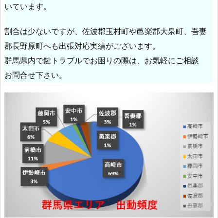
馬
いています。
県
エ
割合は少ないですが、佐波郡玉村町や邑楽郡大泉町、吾妻
リ
郡長野原町へも出張対応実績がございます。
ア
群馬県内で鍵トラブルでお困りの際は、お気軽にご相談
出
お問合せ下さい。
張
比
率
1.
3.
群
馬
県
サ
ー
ビ