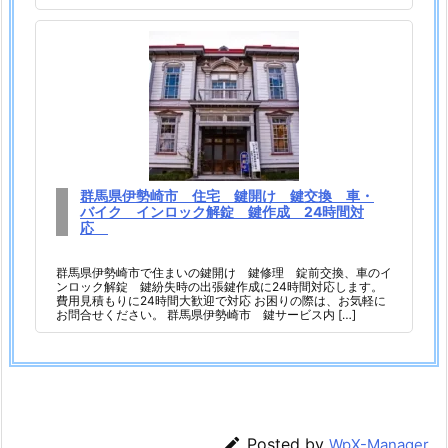
失
作
成
2
4
時
間
出
群馬県伊勢崎市 住宅 鍵開け 鍵交換 車・
バイク インロック解錠 鍵作成 24時間対
張
応
1.
群馬県伊勢崎市で住まいの鍵開け 鍵修理 錠前交換、車のイ
5.
ンロック解錠 鍵紛失時の出張鍵作成に24時間対応します。
4.
費用見積もりに24時間大歓迎で対応 お困りの際は、お気軽に
お問合せください。 群馬県伊勢崎市 鍵サービス内 […]
藤
岡
市
鍵
紛

Posted by
WpX-Manager