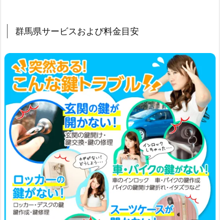
ス
お
よ
群馬県サービスおよび料金目安
び
料
金
目
安
1.
4.
基
本
出
張
料
金
と