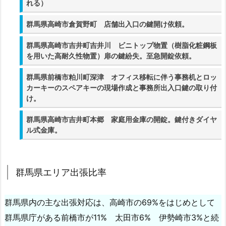
れる）
ブ
ル
群馬県高崎市倉賀野町 店舗出入口の鍵開け依頼。
に
対
群馬県高崎市吉井町吉井川 ビニトップ物置（樹脂化粧鋼板
を用いた高耐久性物置）扉の鍵紛失。至急開錠依頼。
応
（出
群馬県前橋市粕川町深津 オフィス移転に伴う事務机とロッ
張
カーキーのスペアキーの現場作成と事務所出入口鍵の取り付
修
け。
理
群馬県高崎市吉井町本郷 家庭用金庫の開錠。鍵付きダイヤ
実
ル式金庫。
績
の
紹
群馬県エリア出張比率
介）
1.
群馬県内の主な出張対応は、高崎市の69%をはじめとして
2.
群
群馬県庁がある前橋市が11% 太田市6% 伊勢崎市3%と続