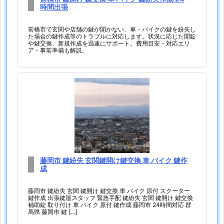
時間出張
5.
3.
前橋市で玄関や店舗の鍵が開かない、車・バイクの鍵を紛失し
前
た場合の鍵作成等のトラブルに対応します。状況に応じた開錠
や鍵交換、新規作成を迅速にサポート。費用目安・対応エリ
橋
ア・事前準備も解説。
市
鍵
開
け
鍵
交
換
車
藤岡市 鍵紛失 玄関鍵開け鍵交換 車 バイク 鍵作
バ
成
イ
ク
藤岡市 鍵紛失 玄関 鍵開け 鍵交換 車 バイク 原付 スクーター
鍵作成 出張鍵屋スタッフ 緊急手配 鍵紛失 玄関 鍵開け 鍵交換
鍵
補助錠 取り付け 車 バイク 原付 鍵作成 藤岡市 24時間対応 群
馬県 藤岡市 鍵 […]
紛