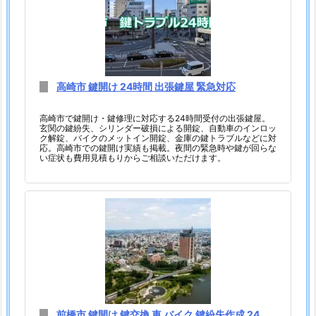
市
鍵
開
け
高崎市 鍵開け 24時間 出張鍵屋 緊急対応
2
4
高崎市で鍵開け・鍵修理に対応する24時間受付の出張鍵屋。
時
玄関の鍵紛失、シリンダー破損による開錠、自動車のインロッ
ク解錠、バイクのメットイン開錠、金庫の鍵トラブルなどに対
間
応。高崎市での鍵開け実績も掲載。夜間の緊急時や鍵が回らな
い症状も費用見積もりからご相談いただけます。
出
張
鍵
屋
緊
急
対
応
1.
前橋市 鍵開け 鍵交換 車 バイク 鍵紛失作成 24