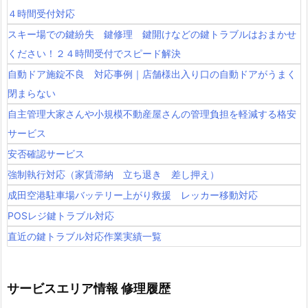
車・
４時間受付対応
バ
スキー場での鍵紛失 鍵修理 鍵開けなどの鍵トラブルはおまかせ
イ
ください！２４時間受付でスピード解決
ク
イ
自動ドア施錠不良 対応事例｜店舗様出入り口の自動ドアがうまく
ン
閉まらない
ロ
自主管理大家さんや小規模不動産屋さんの管理負担を軽減する格安
ッ
サービス
ク
安否確認サービス
解
強制執行対応（家賃滞納 立ち退き 差し押え）
錠
成田空港駐車場バッテリー上がり救援 レッカー移動対応
鍵
POSレジ鍵トラブル対応
作
成
直近の鍵トラブル対応作業実績一覧
2
4
サービスエリア情報 修理履歴
時
間