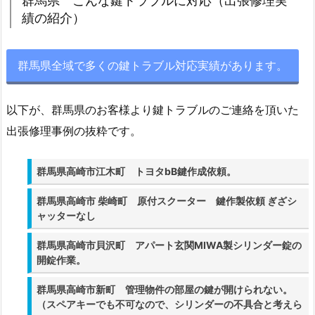
群馬県 こんな鍵トラブルに対応（出張修理実
を
績の紹介）
お
探
し
群馬県全域で多くの鍵トラブル対応実績があります。
な
ら
以下が、群馬県のお客様より鍵トラブルのご連絡を頂いた
1.
出張修理事例の抜粋です。
1.
群
群馬県高崎市江木町 トヨタbB鍵作成依頼。
馬
県
群馬県高崎市 柴崎町 原付スクーター 鍵作製依頼 ぎざシ
こ
ャッターなし
ん
群馬県高崎市貝沢町 アパート玄関MIWA製シリンダー錠の
な
開錠作業。
鍵
ト
群馬県高崎市新町 管理物件の部屋の鍵が開けられない。
ラ
（スペアキーでも不可なので、シリンダーの不具合と考えら