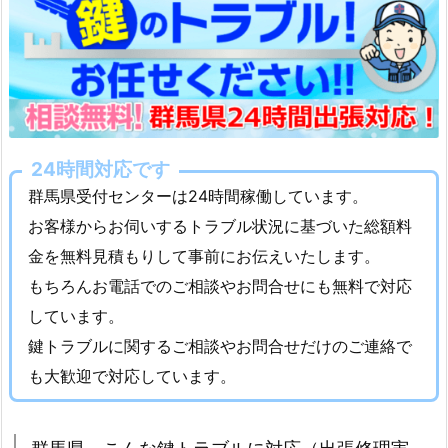
時
間
緊
急
対
応
24時間対応です
す
群馬県受付センターは24時間稼働しています。
る
お客様からお伺いするトラブル状況に基づいた総額料
鍵
ト
金を無料見積もりして事前にお伝えいたします。
ラ
もちろんお電話でのご相談やお問合せにも無料で対応
ブ
しています。
ル
鍵トラブルに関するご相談やお問合せだけのご連絡で
修
も大歓迎で対応しています。
理
業
者