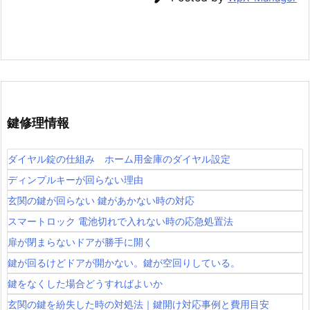
失
玄
関
鍵
開
け
鍵
鍵修理情報
交
換
ダイヤル錠の仕組み ホーム用金庫のダイヤル設定
車
ディンプルキーが回らない理由
バ
玄関の鍵が回らない 鍵があかない時の対応
イ
スマートロック 電池切れで入れない時の応急処置法
ク
鍵
扉が閉まらないドアが勝手に開く
作
鍵が回るけどドアが開かない。鍵が空回りしている。
成
鍵をなくした場合どうすればよいか
1.
玄関の鍵を紛失した時の対処法｜鍵開け対応事例と費用目安