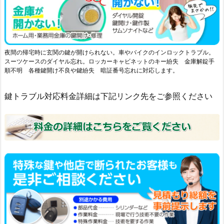
キ
ャ
ン
セ
ル
夜間の帰宅時に玄関の鍵が開けられない。車やバイクのインロックトラブル。
スーツケースのダイヤル忘れ。ロッカーキャビネットのキー紛失 金庫解錠手
料
順不明 各種鍵開け不良や鍵紛失 暗証番号忘れに対応します。
金
に
鍵トラブル対応料金詳細は下記リンク先をご参照ください
つ
い
て
1.
5.
群
馬
県
エ
リ