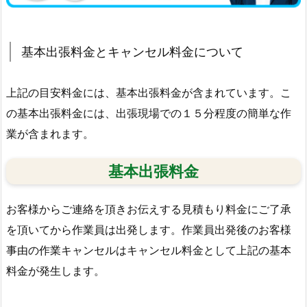
ア
サ
基本出張料金とキャンセル料金について
ー
ビ
ス
上記の目安料金には、基本出張料金が含まれています。こ
情
の基本出張料金には、出張現場での１５分程度の簡単な作
報
業が含まれます。
詳
細
基本出張料金
1.
5.
お客様からご連絡を頂きお伝えする見積もり料金にご了承
1.
を頂いてから作業員は出発します。作業員出発後のお客様
群
事由の作業キャンセルはキャンセル料金として上記の基本
馬
県
料金が発生します。
高
崎