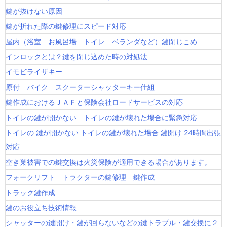
5.
鍵が抜けない原因
5.
鍵が折れた際の鍵修理にスピード対応
群
屋内（浴室 お風呂場 トイレ ベランダなど）鍵閉じこめ
馬
インロックとは？鍵を閉じ込めた時の対処法
県
伊
イモビライザキー
勢
原付 バイク スクーターシャッターキー仕組
崎
鍵作成におけるＪＡＦと保険会社ロードサービスの対応
市
トイレの鍵が開かない トイレの鍵が壊れた場合に緊急対応
住
トイレの 鍵が開かない トイレの鍵が壊れた場合 鍵開け 24時間出張
宅
対応
鍵
空き巣被害での鍵交換は火災保険が適用できる場合があります。
開
け
フォークリフト トラクターの鍵修理 鍵作成
鍵
トラック鍵作成
交
鍵のお役立ち技術情報
換
シャッターの鍵開け・鍵が回らないなどの鍵トラブル・鍵交換に２