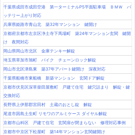
対
千葉県成田市成田空港 第一ターミナルP5平面駐車場 ＢＭＷ バ
応
ッテリー上がり対応
兵庫県姫路市青山北 築32年マンション 鍵開け
京都府京都市左京区浄土寺下馬場町 築24年マンション玄関 鍵開
け 夜間対応
岡山県岡山市北区 金庫テンキー解錠
埼玉県草加市旭町 バイク チェーンロック解錠
岡山市北区津島東 築37年アパート鍵開け 深夜対応
千葉県船橋市東船橋 新築マンション 玄関ドア解錠
京都市伏見区深草柴田屋敷町 戸建て住宅 鍵穴詰まり 解錠・鍵
交換対応
長野県上伊那郡宮田村 土蔵のおとし錠 解錠
尾道市因島土生町 リモワのアルミケース ダイヤル解錠
京都市山科区 戸建て住宅 玄関扉が閉まらない 修理対応事例
京都市中京区下松屋町 築14年マンション玄関鍵開け