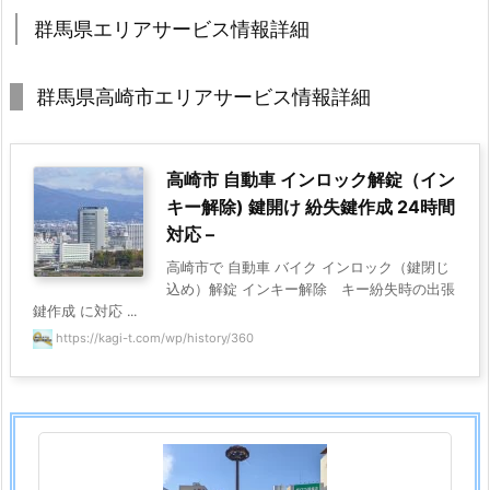
市
群馬県エリアサービス情報詳細
エ
リ
群馬県高崎市エリアサービス情報詳細
ア
サ
ー
高崎市 自動車 インロック解錠（イン
ビ
キー解除) 鍵開け 紛失鍵作成 24時間
ス
対応 –
情
高崎市で 自動車 バイク インロック（鍵閉じ
報
込め）解錠 インキー解除 キー紛失時の出張
詳
鍵作成 に対応 ...
細
https://kagi-t.com/wp/history/360
1.
5.
2.
高
崎