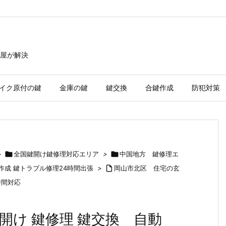
屋が解決
イク原付の鍵
金庫の鍵
鍵交換
合鍵作成
防犯対策
>

全国鍵開け鍵修理対応エリア
>

中国地方 鍵修理エ
鍵作成 鍵トラブル修理24時間出張
>

岡山市北区 住宅の玄
時間対応
開け 鍵修理 鍵交換 自動