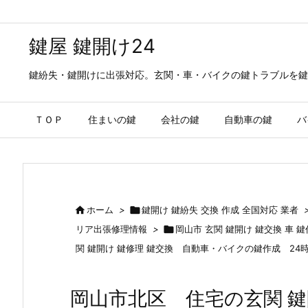
鍵屋 鍵開け24
鍵紛失・鍵開けに出張対応。玄関・車・バイクの鍵トラブルを鍵
ＴＯＰ
住まいの鍵
会社の鍵
自動車の鍵
バ

ホーム
>

鍵開け 鍵紛失 交換 作成 全国対応 業者
リア出張修理情報
>

岡山市 玄関 鍵開け 鍵交換 車 
関 鍵開け 鍵修理 鍵交換 自動車・バイクの鍵作成 24
岡山市北区 住宅の玄関 鍵