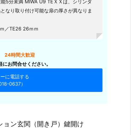
5分未満 MIWA U9 TEＸＸは、シリンダ
品となり取り付け可能な扉の厚さが異なりま
ｍｍ／TE26 26ｍｍ
 24時間大歓迎
軽にお問合せください。
ターに電話する
018-0637）
ション玄関（開き戸）鍵開け