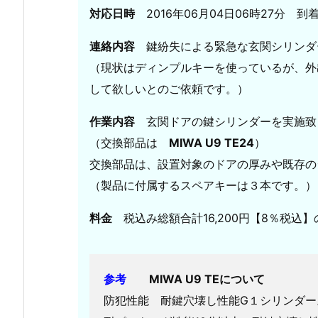
区
対応日時
2016年06月04日06時27分 到
玄
連絡内容
鍵紛失による緊急な玄関シリンダ
関
（現状はディンプルキーを使っているが、外
鍵
開
して欲しいとのご依頼です。）
け
作業内容
玄関ドアの鍵シリンダーを実施致
車
鍵
（交換部品は
MIWA U9 TE24
）
作
交換部品は、設置対象のドアの厚みや既存の
成
（製品に付属するスペアキーは３本です。）
対
応
料金
税込み総額合計16,200円【8％税込
実
績
2.
参考
MIWA U9 TEについて
1.
防犯性能 耐鍵穴壊し性能G１シリンダー
岡