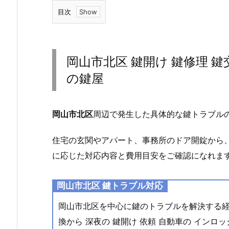
目次
1.
岡
山
岡山市北区 鍵開け 鍵修理 
市
の鍵屋
北
区
鍵
岡山市北区
周辺で発生した具体的な鍵トラブル
開
け
住宅の玄関やアパート、事務所のドア開錠から
鍵
に応じた対応内容と費用目安をご確認になれま
修
理
岡山市北区 鍵トラブル対応
鍵
交
岡山市北区を中心に鍵のトラブルを解決する
換
換から 深夜の 鍵開け 依頼 自動車の インロッ
自