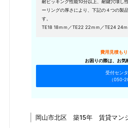
耐ピッキング性能10分以上、耐鍵穴壊し性能
山
ーリングの厚さにより、下記の４つの製
市
す。
北
区
TE18 18ｍｍ／TE22 22ｍｍ／TE24 24
辛
川
市
費用見積もり
場
お困りの際は、お気
玄
関
受付セン
鍵
（050-2
開
け
（開
き
戸）
岡山市北区 築15年 賃貸マン