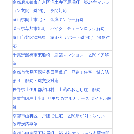
京都府京都市左京区浄土寺下馬場町 築24年マンシ
ョン玄関 鍵開け 夜間対応
岡山県岡山市北区 金庫テンキー解錠
埼玉県草加市旭町 バイク チェーンロック解錠
岡山市北区津島東 築37年アパート鍵開け 深夜対
応
千葉県船橋市東船橋 新築マンション 玄関ドア解
錠
京都市伏見区深草柴田屋敷町 戸建て住宅 鍵穴詰
まり 解錠・鍵交換対応
長野県上伊那郡宮田村 土蔵のおとし錠 解錠
尾道市因島土生町 リモワのアルミケース ダイヤル解
錠
京都市山科区 戸建て住宅 玄関扉が閉まらない
修理対応事例
京都市中京区下松屋町 築14年マンション玄関鍵開