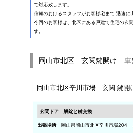
で対応致します。
動
信頼のおけるスタッフがお客様宅まで 迅速に
車・
バ
今回のお客様は、北区にある戸建て住宅の玄
イ
す。
ク
の
鍵
岡山市北区 玄関鍵開け 車
作
成
の
鍵
岡山市北区辛川市場 玄関 鍵開
屋
2.
岡
玄関ドア 解錠と鍵交換
山
市
出張場所
岡山県岡山市北区辛川市場204
北