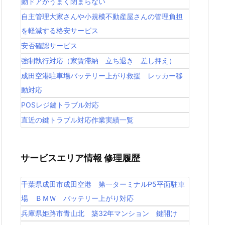
動ドアがうまく閉まらない
自主管理大家さんや小規模不動産屋さんの管理負担
を軽減する格安サービス
安否確認サービス
強制執行対応（家賃滞納 立ち退き 差し押え）
成田空港駐車場バッテリー上がり救援 レッカー移
動対応
POSレジ鍵トラブル対応
直近の鍵トラブル対応作業実績一覧
サービスエリア情報 修理履歴
千葉県成田市成田空港 第一ターミナルP5平面駐車
場 ＢＭＷ バッテリー上がり対応
兵庫県姫路市青山北 築32年マンション 鍵開け