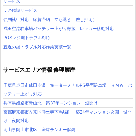
サービス
安否確認サービス
強制執行対応（家賃滞納 立ち退き 差し押え）
成田空港駐車場バッテリー上がり救援 レッカー移動対応
POSレジ鍵トラブル対応
直近の鍵トラブル対応作業実績一覧
サービスエリア情報 修理履歴
千葉県成田市成田空港 第一ターミナルP5平面駐車場 ＢＭＷ バ
ッテリー上がり対応
兵庫県姫路市青山北 築32年マンション 鍵開け
京都府京都市左京区浄土寺下馬場町 築24年マンション玄関 鍵開
け 夜間対応
岡山県岡山市北区 金庫テンキー解錠