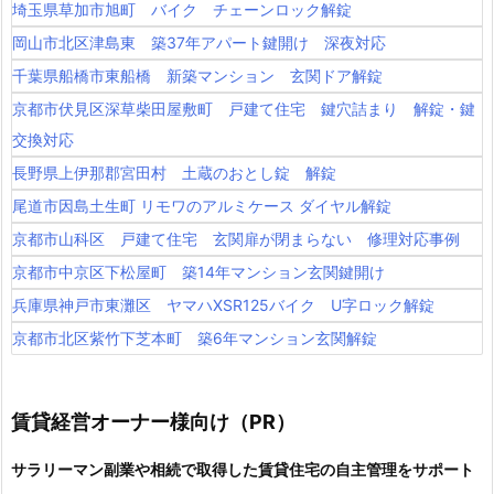
埼玉県草加市旭町 バイク チェーンロック解錠
岡山市北区津島東 築37年アパート鍵開け 深夜対応
千葉県船橋市東船橋 新築マンション 玄関ドア解錠
京都市伏見区深草柴田屋敷町 戸建て住宅 鍵穴詰まり 解錠・鍵
交換対応
長野県上伊那郡宮田村 土蔵のおとし錠 解錠
尾道市因島土生町 リモワのアルミケース ダイヤル解錠
京都市山科区 戸建て住宅 玄関扉が閉まらない 修理対応事例
京都市中京区下松屋町 築14年マンション玄関鍵開け
兵庫県神戸市東灘区 ヤマハXSR125バイク U字ロック解錠
京都市北区紫竹下芝本町 築6年マンション玄関解錠
賃貸経営オーナー様向け（PR）
サラリーマン副業や相続で取得した賃貸住宅の自主管理をサポート