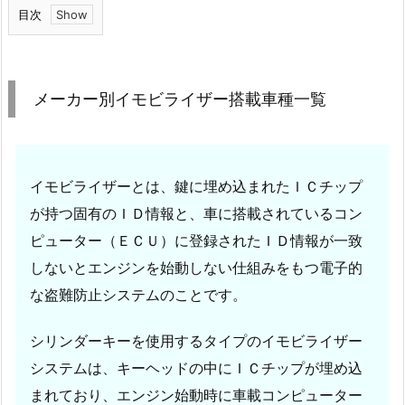
目次
1.
メ
ー
メーカー別イモビライザー搭載車種一覧
カ
ー
別
イ
イモビライザーとは、鍵に埋め込まれたＩＣチップ
モ
が持つ固有のＩＤ情報と、車に搭載されているコン
ビ
ピューター（ＥＣＵ）に登録されたＩＤ情報が一致
ラ
しないとエンジンを始動しない仕組みをもつ電子的
イ
な盗難防止システムのことです。
ザ
ー
シリンダーキーを使用するタイプのイモビライザー
搭
システムは、キーヘッドの中にＩＣチップが埋め込
載
車
まれており、エンジン始動時に車載コンピューター