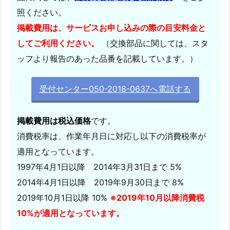
払
照ください。
い
掲載費用は、サービスお申し込みの際の目安料金と
実
してご利用ください。
（交換部品に関しては、スタ
績
ッフより報告のあった品番を記載しています。）
1.
1.
受付センター050-2018-0637へ電話する
個
別
鍵
掲載費用は税込価格
です。
交
消費税率は、作業年月日に対応し以下の消費税率が
換
適用となっています。
案
1997年4月1日以降 2014年3月31日まで 5%
件
2014年4月1日以降 2019年9月30日まで 8%
2019年10月1日以降 10%
※2019年10月以降消費税
10%が適用となっています。