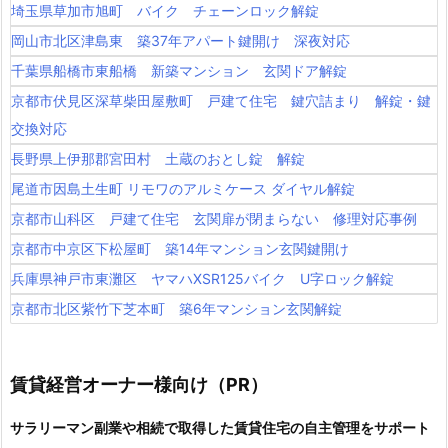
埼玉県草加市旭町 バイク チェーンロック解錠
岡山市北区津島東 築37年アパート鍵開け 深夜対応
千葉県船橋市東船橋 新築マンション 玄関ドア解錠
京都市伏見区深草柴田屋敷町 戸建て住宅 鍵穴詰まり 解錠・鍵
交換対応
長野県上伊那郡宮田村 土蔵のおとし錠 解錠
尾道市因島土生町 リモワのアルミケース ダイヤル解錠
京都市山科区 戸建て住宅 玄関扉が閉まらない 修理対応事例
京都市中京区下松屋町 築14年マンション玄関鍵開け
兵庫県神戸市東灘区 ヤマハXSR125バイク U字ロック解錠
京都市北区紫竹下芝本町 築6年マンション玄関解錠
賃貸経営オーナー様向け（PR）
サラリーマン副業や相続で取得した賃貸住宅の自主管理をサポート