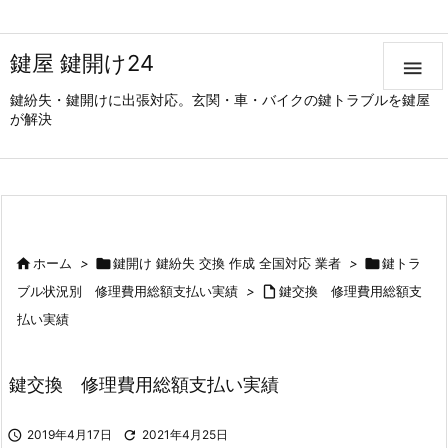
鍵屋 鍵開け24

鍵紛失・鍵開けに出張対応。玄関・車・バイクの鍵トラブルを鍵屋
が解決

ホーム
>

鍵開け 鍵紛失 交換 作成 全国対応 業者
>

鍵トラ
ブル状況別 修理費用総額支払い実績
>

鍵交換 修理費用総額支
払い実績
鍵交換 修理費用総額支払い実績

2019年4月17日

2021年4月25日