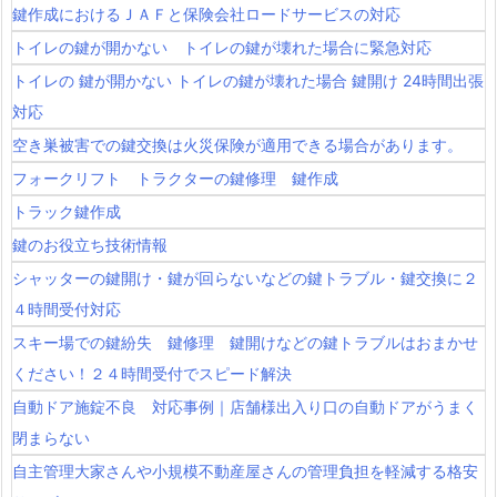
鍵作成におけるＪＡＦと保険会社ロードサービスの対応
トイレの鍵が開かない トイレの鍵が壊れた場合に緊急対応
トイレの 鍵が開かない トイレの鍵が壊れた場合 鍵開け 24時間出張
対応
空き巣被害での鍵交換は火災保険が適用できる場合があります。
フォークリフト トラクターの鍵修理 鍵作成
トラック鍵作成
鍵のお役立ち技術情報
シャッターの鍵開け・鍵が回らないなどの鍵トラブル・鍵交換に２
４時間受付対応
スキー場での鍵紛失 鍵修理 鍵開けなどの鍵トラブルはおまかせ
ください！２４時間受付でスピード解決
自動ドア施錠不良 対応事例｜店舗様出入り口の自動ドアがうまく
閉まらない
自主管理大家さんや小規模不動産屋さんの管理負担を軽減する格安