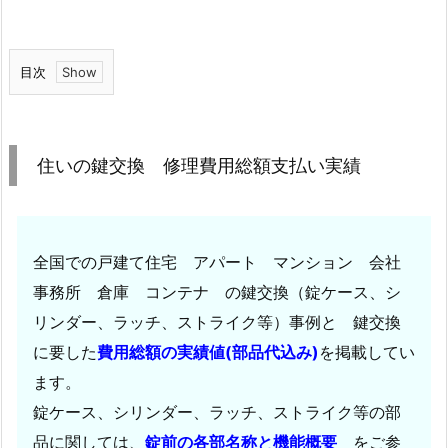
目次
1.
住
い
住いの鍵交換 修理費用総額支払い実績
の
鍵
交
換
全国での戸建て住宅 アパート マンション 会社
修
事務所 倉庫 コンテナ の鍵交換（錠ケース、シ
理
リンダー、ラッチ、ストライク等）事例と 鍵交換
費
に要した
費用総額の実績値(部品代込み)
を掲載してい
用
ます。
総
錠ケース、シリンダー、ラッチ、ストライク等の部
額
支
品に関しては、
錠前の各部名称と機能概要
をご参