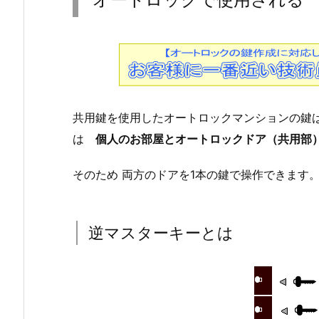
ト
ロ
ッ
ク
で
使
用
共用鍵を使用したオートロックマンションの鍵
さ
は
個人のお部屋とオートロックドア（共用部
れ
る
そのため 両方のドアを1本の鍵で操作できます
逆
マ
ス
逆マスターキーとは
タ
ー
キ
ー