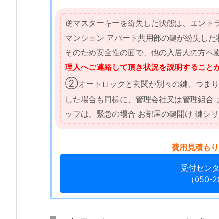
と
逆マスターキーを紛失した状態は、エントラ
オ
ー
マンション アパート共用部の鍵が紛失した
ト
そのため安全性の面で、他の入居人の方へ
ロ
理人へご連絡して頂き状況を説明すること
ッ
②
オートロックと玄関が別々の鍵、つまり
ク
した場合も同様に、管理会社又は管理組合 
の
鍵
ッフは、緊急の場合 お部屋の鍵開け 鍵シ
が
共
費用見積もり
用
さ
受付セン
れ
（050-2
て
い
る