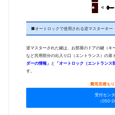
シ
ス
テ
ム
1.
■オートロックで使用される逆マスターキー
1.
逆
マ
逆マスターされた鍵は、お部屋のドアの鍵（キ
ス
など共用部分の出入り口（エントランス）の扉
タ
ダーの情報」
と
「オートロック（エントランス
ー
す。
キ
ー
費用見積もり
と
は
受付セン
（050-2
1.
1.
1.