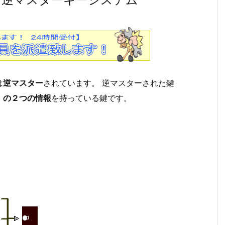
は
逆マスター
されています。 逆マスターされた鍵
）の２つの情報
を持っている鍵です。
。