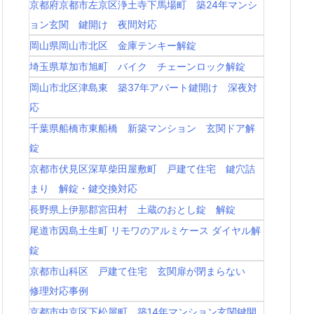
京都府京都市左京区浄土寺下馬場町 築24年マンシ
ョン玄関 鍵開け 夜間対応
岡山県岡山市北区 金庫テンキー解錠
埼玉県草加市旭町 バイク チェーンロック解錠
岡山市北区津島東 築37年アパート鍵開け 深夜対
応
千葉県船橋市東船橋 新築マンション 玄関ドア解
錠
京都市伏見区深草柴田屋敷町 戸建て住宅 鍵穴詰
まり 解錠・鍵交換対応
長野県上伊那郡宮田村 土蔵のおとし錠 解錠
尾道市因島土生町 リモワのアルミケース ダイヤル解
錠
京都市山科区 戸建て住宅 玄関扉が閉まらない
修理対応事例
京都市中京区下松屋町 築14年マンション玄関鍵開