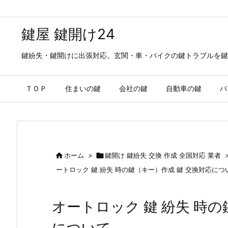
鍵屋 鍵開け24
鍵紛失・鍵開けに出張対応。玄関・車・バイクの鍵トラブルを鍵
ＴＯＰ
住まいの鍵
会社の鍵
自動車の鍵
バ

ホーム
>

鍵開け 鍵紛失 交換 作成 全国対応 業者
ートロック 鍵 紛失 時の鍵（キー）作成 鍵 交換対応につ
オートロック 鍵 紛失 時の