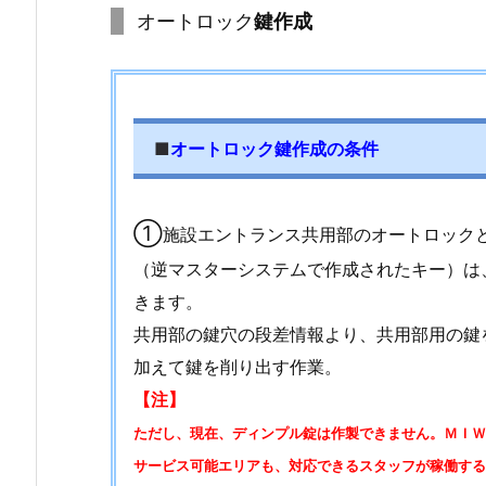
オートロック
鍵作成
オ
ー
ト
ロ
ッ
■
オートロック鍵作成の条件
ク
鍵
作
①
施設エントランス共用部のオートロック
成
（逆マスターシステムで作成されたキー）は
1.
きます。
1.
共用部の鍵穴の段差情報より、共用部用の鍵
2.
加えて鍵を削り出す作業。
お
部
【注】
屋
ただし、現在、ディンプル錠は作製できません。ＭＩＷ
の
サービス可能エリアも、対応できるスタッフが稼働する
鍵