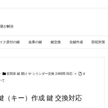
屋が解決
イク原付の鍵
金庫の鍵
鍵交換
合鍵作成
防犯対策
>

玄関扉 鍵 開け や シリンダー交換 24時間 対応
>

オ
いて
鍵（キー）作成 鍵 交換対応