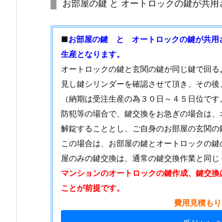
お部屋の鍵 と オートロックの鍵が共
場
合
の
■
お部屋の鍵 と オートロックの鍵が共用
鍵
生産となります。
交
オートロックの鍵と玄関の鍵が同じ鍵で回る
換
見し鍵シリンダーを確認させて頂き、その後
1.
（納期は受注生産の為３０日～４５日位です
1.
2.
防犯等の場合で、鍵交換をお急ぎの場合は、
1.
解錠することとし、ご自身のお部屋の玄関の
お
この場合は、お部屋の鍵とオートロックの鍵
困
屋のみの鍵交換は、通常の鍵交換作業と同じ
り
マンションのオートロックの鍵作成、鍵交換
の
ことが前提です。
際
費用見積もり
は、
お