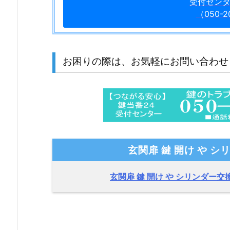
受付セン
気
（050-2
軽
に
お
お困りの際は、お気軽にお問い合わせ
問
い
合
わ
せ
く
だ
玄関扉 鍵 開け や シ
さ
い /
玄関扉 鍵 開け や シリンダー交
２
４
時