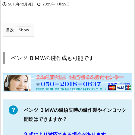

2016年12月9日

2025年11月29日
目次
1.
ベ
ン
ベンツ ＢＭＷの鍵作成も可能です
ツ
Ｂ
Ｍ
Ｗ
の
鍵
作
ベンツ ＢＭＷの鍵紛失時の鍵作製やインロック
成
開錠はできますか？
も
可
年式により対応できる場合があります。