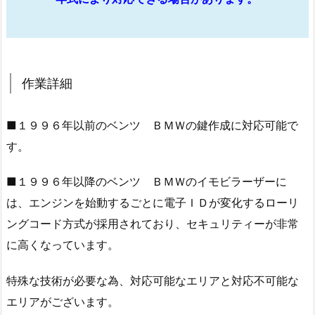
能
で
す
1.
作業詳細
1.
作
業
■１９９６年以前のベンツ ＢＭＷの鍵作成に対応可能で
詳
す。
細
1.
■１９９６年以降のベンツ ＢＭＷのイモビラーザーに
2.
は、エンジンを始動するごとに電子ＩＤが変化するローリ
ベ
ングコード方式が採用されており、セキュリティーが非常
ン
に高くなっています。
ツ
Ｂ
特殊な技術が必要な為、対応可能なエリアと対応不可能な
Ｍ
エリアがございます。
Ｗ