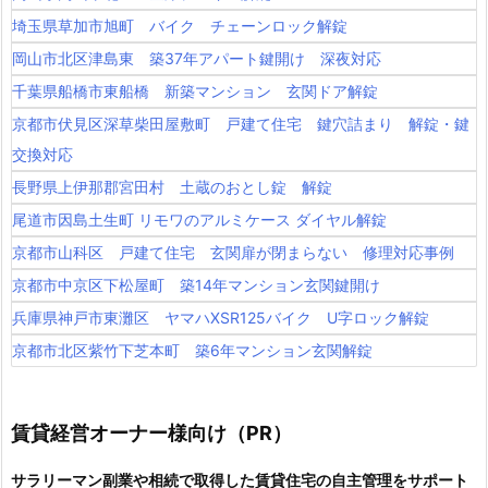
埼玉県草加市旭町 バイク チェーンロック解錠
岡山市北区津島東 築37年アパート鍵開け 深夜対応
千葉県船橋市東船橋 新築マンション 玄関ドア解錠
京都市伏見区深草柴田屋敷町 戸建て住宅 鍵穴詰まり 解錠・鍵
交換対応
長野県上伊那郡宮田村 土蔵のおとし錠 解錠
尾道市因島土生町 リモワのアルミケース ダイヤル解錠
京都市山科区 戸建て住宅 玄関扉が閉まらない 修理対応事例
京都市中京区下松屋町 築14年マンション玄関鍵開け
兵庫県神戸市東灘区 ヤマハXSR125バイク U字ロック解錠
京都市北区紫竹下芝本町 築6年マンション玄関解錠
賃貸経営オーナー様向け（PR）
サラリーマン副業や相続で取得した賃貸住宅の自主管理をサポート