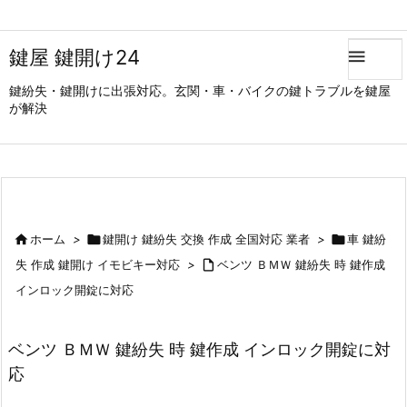
鍵屋 鍵開け24

鍵紛失・鍵開けに出張対応。玄関・車・バイクの鍵トラブルを鍵屋
が解決

ホーム
>

鍵開け 鍵紛失 交換 作成 全国対応 業者
>

車 鍵紛
失 作成 鍵開け イモビキー対応
>

ベンツ ＢＭＷ 鍵紛失 時 鍵作成
インロック開錠に対応
ベンツ ＢＭＷ 鍵紛失 時 鍵作成 インロック開錠に対
応