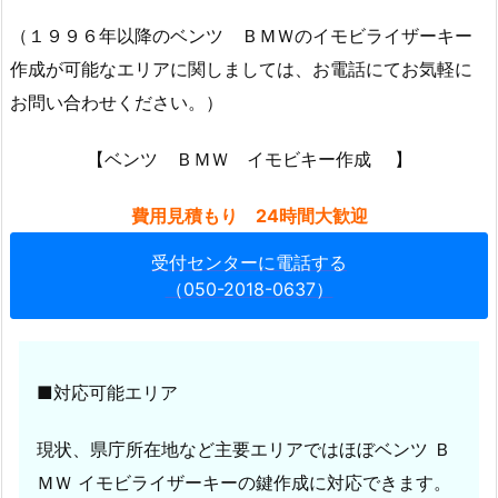
イ
（１９９６年以降のベンツ ＢＭＷのイモビライザーキー
ン
作成が可能なエリアに関しましては、お電話にてお気軽に
ロ
お問い合わせください。）
ッ
ク
【ベンツ ＢＭＷ イモビキー作成 】
開
錠
費用見積もり 24時間大歓迎
1.
2.
受付センターに電話する
1.
（050-2018-0637）
ロ
ー
ド
■対応可能エリア
サ
ー
現状、県庁所在地など主要エリアではほぼベンツ Ｂ
ビ
ＭＷ イモビライザーキーの鍵作成に対応できます。
ス