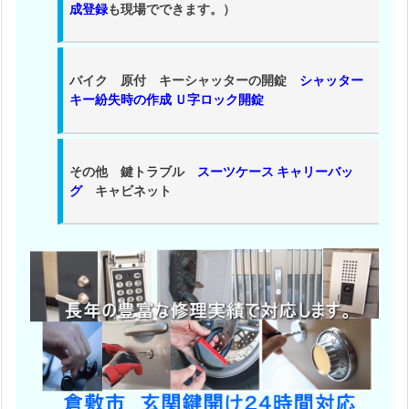
応
成登録
も現場でできます。）
鍵
交
換
バイク 原付 キーシャッターの開錠
シャッター
キー紛失時の作成 Ｕ字ロック開錠
料
金
1.
その他 鍵トラブル
スーツケース キャリーバッ
5.
グ
キャビネット
カ
ー
ド
キ
ー
や
電
子
錠