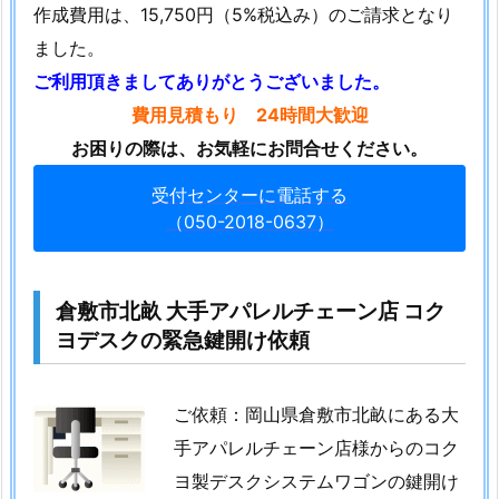
が
作成費用は、15,750円（5%税込み）のご請求となり
回
ました。
ら
ご利用頂きましてありがとうございました。
な
費用見積もり 24時間大歓迎
い
お困りの際は、お気軽にお問合せください。
1.
7.
受付センターに電話する
2.
（050-2018-0637）
9.
１
年
倉敷市北畝 大手アパレルチェーン店 コク
間
ヨデスクの緊急鍵開け依頼
無
償
ご依頼：岡山県倉敷市北畝にある大
保
手アパレルチェーン店様からのコク
証
で
ヨ製デスクシステムワゴンの鍵開け