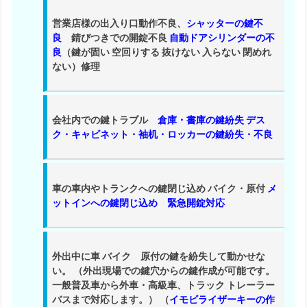
サ
営業店様の出入り口動作不良、
シャッターの鍵不
ー
良
錆びつきでの開錠不良
自動ドアシリンダーの不
ビ
良
（鍵が固い 空回りする 抜けない 入らない 閉めれ
ス
ない）修理
拠
点
1.
会社内での鍵トラブル
倉庫・書庫の鍵紛失 デス
4.
ク・キャビネット・袖机・ロッカーの鍵紛失・不良
倉
敷
市
車の車内やトランクへの鍵閉じ込め バイク・原付
メ
ットインへの鍵閉じ込め 緊急開錠対応
鍵
ト
ラ
外出中に車 バイク 原付の鍵を紛失して動かせな
ブ
い。 （外出現場での鍵穴からの鍵作成が可能です。
ル
一般普及車から外車・高級車、トラック トレーラー
対
バスまで対応
します。） （
イモビライザーキーの作