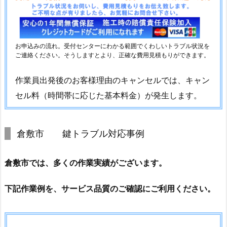
団
地
お
部
お申込みの流れ。受付センターにわかる範囲でくわしいトラブル状況を
屋
ご連絡ください。そうしますとより、正確な費用見積もりができます。
の
作業員出発後のお客様理由のキャンセルでは、キャン
玄
関
セル料（時間帯に応じた基本料金）が発生します。
ド
ア
倉敷市 鍵トラブル対応事例
開
錠
の
倉敷市では、多くの作業実績がございます。
ご
依
下記作業例を、サービス品質のご確認にご利用ください。
頼
1.