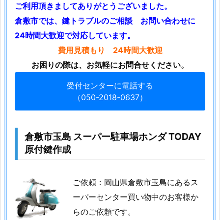
ご利用頂きましてありがとうございました。
湯
倉敷市では、鍵トラブルのご相談 お問い合わせに
女
24時間大歓迎で対応しています。
子
浴
費用見積もり 24時間大歓迎
場
お困りの際は、お気軽にお問合せください。
ス
受付センターに電話する
チ
（050-2018-0637）
ー
ル
ロ
倉敷市玉島 スーパー駐車場ホンダ TODAY
ー
原付鍵作成
カ
ー
鍵
ご依頼：岡山県倉敷市玉島にあるス
開
ーパーセンター買い物中のお客様か
錠
らのご依頼です。
の