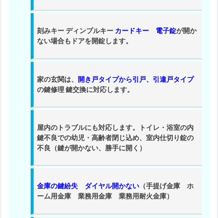
換
シ
刻みキー ディンプルキー
カードキー 電子錠
が開か
リ
ない場合もドアを開錠します。
ン
ダ
ー
家の玄関は、
開き戸タイプから引戸、引違戸タイプ
交
の鍵修理 鍵交換に対応します。
換
サ
ー
屋内のトラブルにも対応します。
トイレ・浴室の内
ビ
鍵不良
での幼児・高齢者閉じ込め、室内仕切り錠の
ス
不良（鍵が開かない、勝手に開く）
1.
3.
倉
金庫の鍵紛失 ダイヤル開かない
（手提げ金庫 ホ
ーム用金庫 業務用金庫 業務用耐火金庫）
敷
市