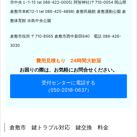
ニ
市中央１-1-15 tel 086-422-0005) 阿智神社(〒710-0054 岡山県
ー
倉敷市本町12-1 tel 086-425-4898) 倉敷民藝館 倉敷運動公園 倉
タ
敷体育館 水島中央公園
ウ
ン
倉敷市役所 〒710-8565 倉敷市西中新田640 電話 086-426-
バ
3030
イ
ク
費用見積もり 24時間大歓迎
鍵
お困りの際は、お気軽にお問合せください。
穴
に
受付センターに電話する
（050-2018-0637）
チ
ェ
ー
ン
ロ
倉敷市 鍵トラブル対応 鍵交換 料金
ッ