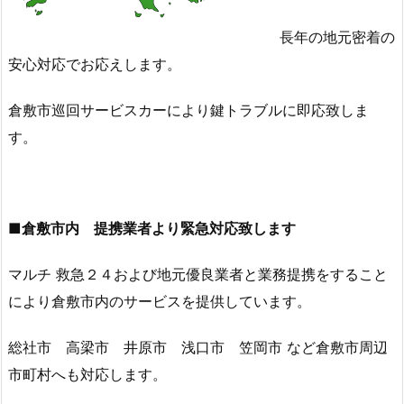
ツ
長年の地元密着の
タ
安心対応でお応えします。
ン
ト
倉敷市巡回サービスカーにより鍵トラブルに即応致しま
紛
失
す。
鍵
の
鍵
■倉敷市内 提携業者より緊急対応致します
作
成
マルチ 救急２４および地元優良業者と業務提携をすること
1.
により倉敷市内のサービスを提供しています。
7.
2.
総社市 高梁市 井原市 浅口市 笠岡市 など倉敷市周辺
2.
倉
市町村へも対応します。
敷