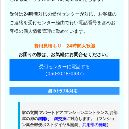
２
４
受付は24時間対応の受付センターが対応、お客様の
時
ご連絡を受付センター経由で行い電話番号を含めお
間
客様の個人情報管理に勤めています。
受
付
費用見積もり 24時間大歓迎
緊
お困りの際は、お気軽にお問合せください。
急
出
受付センターに電話する
張
（050-2018-0637）
1.
2.
倉
敷
市
家の玄関 アパートドア マンションエントランス,お部
鍵
屋の扉の
鍵開け
鍵交換
に対応します。（マンショ
ン集合郵便ポストダイヤル開錠、
共用部の開錠
）
交