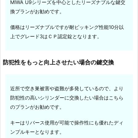
MIWA U9シリーズを中心としたリーズナブルな鍵交
7.
ス
換プランがお勧めです。
ー
ツ
価格はリーズナブルですが耐ピッキング性能10分以
ケ
上でグレード3はＣＰ認定錠となります。
ー
ス
の
防犯性をもっと向上させたい場合の鍵交換
開
錠
1.
近所で空き巣被害や盗難が多発しているので、より
7.
防犯性の高いシリンダーに交換したい場合はこちら
1.
のプランがお勧めです。
倉
敷
キーはリバース使用が可能で操作性にも優れたディ
市
鍵
ンプルキーとなります。