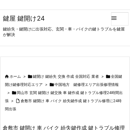
鍵屋 鍵開け24

鍵紛失・鍵開けに出張対応。玄関・車・バイクの鍵トラブルを鍵屋
が解決

ホーム
>

鍵開け 鍵紛失 交換 作成 全国対応 業者
>

全国鍵
開け鍵修理対応エリア
>

中国地方 鍵修理エリア出張修理情報
>

岡山市 玄関 鍵開け 鍵交換 車 鍵作成 鍵トラブル修理24時間出
張
>

倉敷市 鍵開け 車 バイク 紛失鍵作成 鍵トラブル修理に24時
間出張
倉敷市 鍵開け 車 バイク 紛失鍵作成 鍵トラブル修理