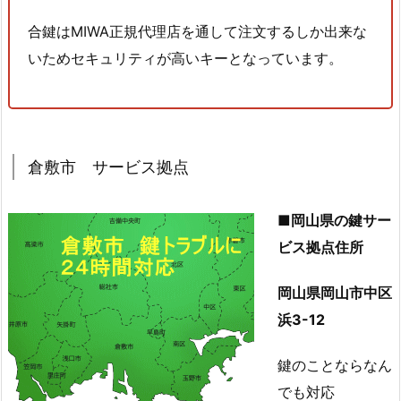
7.
合鍵はMIWA正規代理店を通して注文するしか出来な
2.
いためセキュリティが高いキーとなっています。
1.
岡
山
県
倉
倉敷市 サービス拠点
敷
市
■岡山県の鍵サー
福
ビス拠点住所
田
町
岡山県岡山市中区
浦
浜3-12
田
ダ
鍵のことならなん
イ
でも対応
ハ