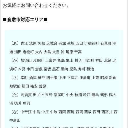
市
お気軽にお問い合わせください。
玉
■倉敷市対応エリア■
島
ス
ー
パ
【あ】青江 浅原 阿知 天城台 有城 生坂 五日市 稲荷町 石見町 潮
ー
通 浦田 老松町 大内 大島 大畠 沖 尾原 帯高
駐
【か】加須山 片島町 上富井 亀島 亀山 川入 川西町 神田 北畝 北
車
浜町 木見 串田 倉敷 栗坂 黒石 黒崎 児島 寿町 菰池
場
【さ】幸町 酒津 笹沖 四十瀬 下庄 下津井 庄新町 上東 昭和 新倉
ホ
ン
敷駅前 新田 祐安 曽原
ダ
【た】高須賀 田ノ上 玉島 茶屋町 中央 粒浦 粒江 連島 鶴形 鶴の
T
浦 徳芳 鳥羽
O
【な】中帯江 中島 中庄 中畝 西阿 西尾 西岡 西坂 西田 西富井 西
D
中新田
A