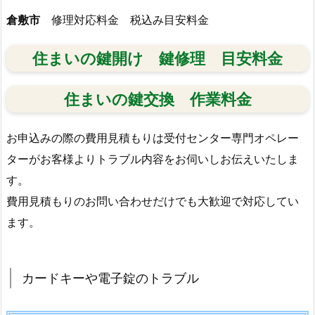
ク
倉敷市
修理対応料金 税込み目安料金
の
鍵
住まいの鍵開け 鍵修理 目安料金
を
間
違
住まいの鍵交換 作業料金
え
て
お申込みの際の費用見積もりは受付センター専門オペレー
さ
ターがお客様よりトラブル内容をお伺いしお伝えいたしま
し
す。
て
費用見積もりのお問い合わせだけでも大歓迎で対応してい
し
ま
ます。
い
抜
こ
カードキーや電子錠のトラブル
う
と