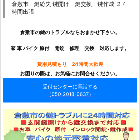
倉敷市 鍵紛失 鍵開け 鍵交換 鍵作成 ２４
市
時間出張
鍵
紛
失
倉敷市の鍵のトラブルならおまかせ下さい。
鍵
家 車 バイク 原付 開錠 修理 交換 対応します。
開
け
費用見積もり 24時間大歓迎
鍵
交
お困りの際は、お気軽にお問合せください。
換
受付センターに電話する
鍵
（050-2018-0637）
作
成
２
４
時
間