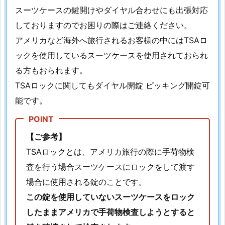
シ
スーツケースの鍵開けやダイヤル合わせにも出張対応
ョ
しておりますのでお困りの際はご連絡ください。
ン
アメリカなど海外へ旅行されるお客様の中にはTSAロ
自
ックを使用しているスーツケースを使用されておられ
室
る方もおられます。
玄
関
TSAロックに関してもダイヤル開錠 ピッキング開錠可
ド
能です。
ア
開
【ご参考】
錠
の
TSAロックとは、アメリカ旅行の際に手荷物検
ご
査を行う場合スーツケースにロックをして渡す
依
場合に使用される錠のことです。
頼
この錠を使用していないスーツケースをロック
1.
したままアメリカで手荷物検査しようとすると
7.