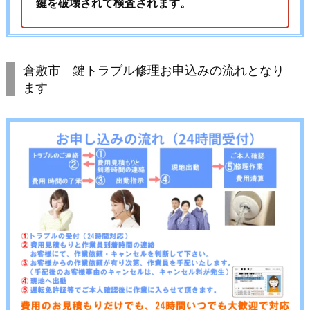
鍵を破壊されて検査されます。
2.
6.
倉
敷
倉敷市 鍵トラブル修理お申込みの流れとなり
市
ます
中
庄
団
地
2
7
番
地
市
営
中
庄