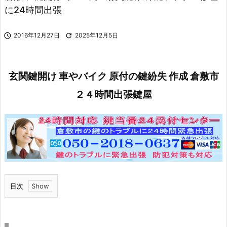
に24時間出張

2016年12月27日

2025年12月5日
玄関鍵開け 車やバイク 原付の鍵紛失 作成 倉敷市
２４時間出張鍵屋
目次
1.
倉
敷