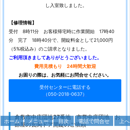
し入室致しました。
ら
お
【修理情報】
問
合
受付 8時11分 お客様帰宅時に作業開始 17時40
せ
分 完了 18時40分で、開錠料金として21,000円
下
（5%税込み）のご請求となりました。
さ
ご利用頂きましてありがとうございました。
い
費用見積もり 24時間大歓迎
お困りの際は、お気軽にお問合せください。
受付センターに電話する
（050-2018-0637）
倉敷市中庄団地27番地 市営中庄団地 お
メニュー
目次
上へ
ホーム
電話で問合せ
部屋の玄関ドア開錠のご依頼