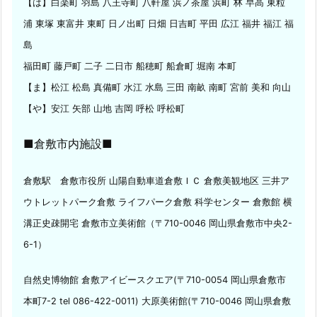
【は】白楽町 羽島 八王寺町 八軒屋 浜ノ茶屋 浜町 林 早高 東粒
Y
浦 東塚 東富井 東町 日ノ出町 日畑 日吉町 平田 広江 福井 福江 福
原
付
島
鍵
福田町 藤戸町 二子 二日市 船穂町 船倉町 堀南 本町
作
【ま】松江 松島 真備町 水江 水島 三田 南畝 南町 宮前 美和 向山
成
【や】安江 矢部 山地 吉岡 呼松 呼松町
1.
7.
■倉敷市内施設■
2.
3.
倉敷駅 倉敷市役所 山陽自動車道倉敷ＩＣ 倉敷美観地区 三井ア
倉
ウトレットパーク倉敷 ライフパーク倉敷 科学センター 倉敷館 横
敷
溝正史疎開宅 倉敷市立美術館（〒710-0046 岡山県倉敷市中央2-
市
6-1）
連
島
自然史博物館 倉敷アイビースクエア(〒710-0054 岡山県倉敷市
町
本町7-2 tel 086-422-0011) 大原美術館(〒710-0046 岡山県倉敷
サ