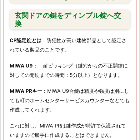
1.
玄関ドアの鍵をディンプル錠へ交
7.
換
2.
倉
CP認定錠とは
：防犯性が高い建物部品として認定さ
敷
市
れている製品のことです。
MIWA U9
： 耐ピッキング（鍵穴からの不正開錠に
鍵
ト
対しての開錠までの時間：5分以上）となります。
ラ
ブ
MIWA PRキー
：MIWA U9合鍵は精度や強度は別にし
ル
ても町のホームセンターサービスカウンターなどでも
対
作成してくれます。
応
事
これに対し、MIWA PRは鍵作成が特許で保護されて
例
いますので勝手に作成することはできません。
1.