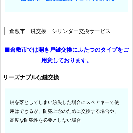
の
ト
ラ
ブ
倉敷市 鍵交換 シリンダー交換サービス
ル
1.
■倉敷市では開き戸鍵交換にふたつのタイプをご
6.
車
用意しております。
鍵
紛
リーズナブルな鍵交換
失
時
の
鍵を落としてしまい紛失した場合にスペアキーで使
鍵
用はできるが、防犯上念のために交換する場合や、
作
成
高度な防犯性を必要としない場合
1.