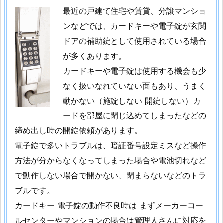
最近の戸建て住宅や賃貸、分譲マンショ
し
て
ンなどでは、カードキーや電子錠が玄関
折
ドアの補助錠として使用されている場合
れ
が多くあります。
た
カードキーや電子錠は使用する機会も少
1.
なく扱いなれていない面もあり、うまく
7.
動かない（施錠しない 開錠しない）カ
2.
ードを部屋に閉じ込めてしまったなどの
4.
倉
締め出し時の開錠依頼があります。
敷
電子錠で多いトラブルは、暗証番号設定ミスなど操作
市
方法が分からなくなってしまった場合や電池切れなど
北
で動作しない場合で開かない、閉まらないなどのトラ
畝
ブルです。
大
カードキー 電子錠の動作不良時は まずメーカーコー
手
ルセンターやマンションの場合は管理人さんに対応を
ア