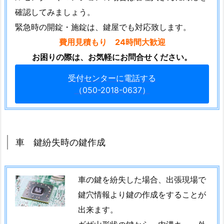
パ
確認してみましょう。
レ
緊急時の開錠・施錠は、鍵屋でも対応致します。
ル
費用見積もり 24時間大歓迎
チ
お困りの際は、お気軽にお問合せください。
ェ
ー
受付センターに電話する
ン
（050-2018-0637）
店
コ
ク
ヨ
車 鍵紛失時の鍵作成
デ
ス
車の鍵を紛失した場合、出張現場で
ク
の
鍵穴情報より鍵の作成をすることが
緊
出来ます。
急