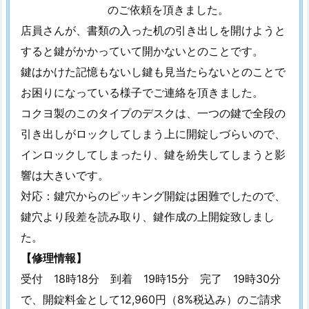
す /
のご依頼を頂きました。
店員さんが、書類の入った机の引き出しを開けようと
賠
すると鍵がかかっていて開かないとのことです。
償
鍵はかけた記憶もないし鍵も見当たらないとのことで
責
お困りになっている様子でご連絡を頂きました。
任
加
コクヨ製のこのタイプのデスクは、一つの鍵で全段の
入
引き出しがロックしてしまう上に開錠しづらいので、
で
インロックしてしまったり、鍵を紛失してしまうと影
安
響は大きいです。
く
対応：鍵穴からのピッキング開錠は困難でしたので、
て
鍵穴より段差を読み取り、鍵作成の上開錠致しまし
安
た。
心
の
【修理情報】
鍵
受付 18時18分 到着 19時15分 完了 19時30分
屋
で、開錠料金として12,960円（8%税込み）のご請求