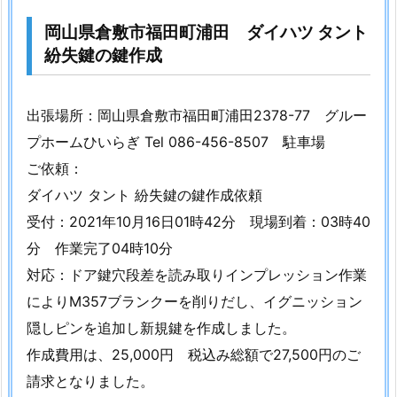
7.
2.
岡山県倉敷市福田町浦田 ダイハツ タント
7.
紛失鍵の鍵作成
岡
山
出張場所：岡山県倉敷市福田町浦田2378-77 グルー
県
倉
プホームひいらぎ Tel 086-456-8507 駐車場
敷
ご依頼：
市
ダイハツ タント 紛失鍵の鍵作成依頼
阿
受付：2021年10月16日01時42分 現場到着：03時40
知
分 作業完了04時10分
天
対応：ドア鍵穴段差を読み取りインプレッション作業
然
によりM357ブランクーを削りだし、イグニッション
温
泉
隠しピンを追加し新規鍵を作成しました。
阿
作成費用は、25,000円 税込み総額で27,500円のご
智
請求となりました。
の