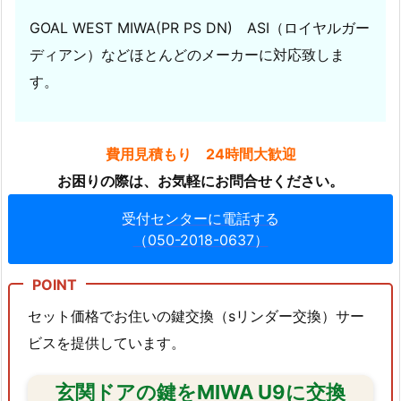
ト
GOAL WEST MIWA(PR PS DN) ASI（ロイヤルガー
ラ
ブ
ディアン）などほとんどのメーカーに対応致しま
ル
す。
修
理
お
費用見積もり 24時間大歓迎
申
お困りの際は、お気軽にお問合せください。
込
み
受付センターに電話する
の
（050-2018-0637）
流
れ
と
セット価格でお住いの鍵交換（sリンダー交換）サー
な
ビスを提供しています。
り
ま
玄関ドアの鍵をMIWA U9に交換
す