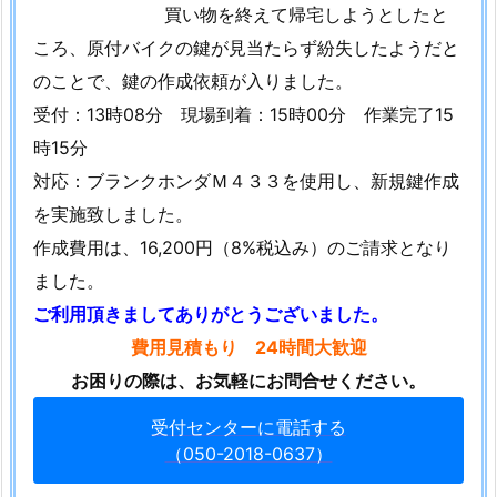
買い物を終えて帰宅しようとしたと
ご
依
ころ、原付バイクの鍵が見当たらず紛失したようだと
頼
のことで、鍵の作成依頼が入りました。
1.
受付：13時08分 現場到着：15時00分 作業完了15
7.
時15分
2.
対応：ブランクホンダＭ４３３を使用し、新規鍵作成
8.
を実施致しました。
岡
作成費用は、16,200円（8%税込み）のご請求となり
山
ました。
県
倉
ご利用頂きましてありがとうございました。
敷
費用見積もり 24時間大歓迎
市
お困りの際は、お気軽にお問合せください。
新
倉
受付センターに電話する
（050-2018-0637）
敷
駅