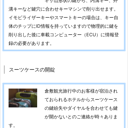
ギザ山形状の鍵から、内溝キー、外
鍵
溝キーなど鍵穴に合わせキーマシンで削り出せます。
開
イモビライザーキーやスマートキーの場合は、キー自
け
体のチップにID情報を持っていますので物理的に鍵を
依
頼
削り出した後に車載コンピューター（ECU）に情報登
1.
録の必要があります。
7.
2.
5.
スーツケースの開錠
倉
敷
市
倉敷観光旅行中のお客様が宿泊され
昭
ておられるホテルからスーツケース
和
の鍵紛失やダイヤルを合わせても鍵
町
が開かないとのご連絡が時々ありま
マ
ン
す。