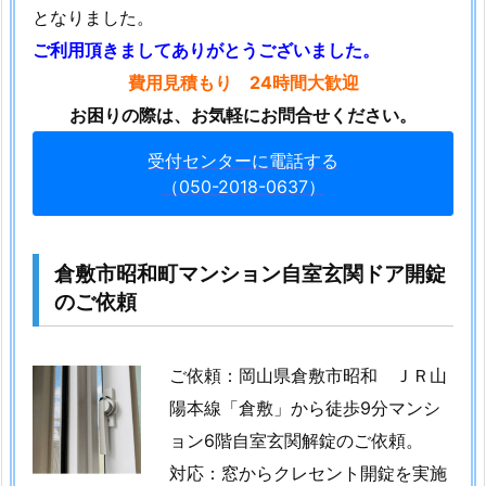
1.
となりました。
7.
ご利用頂きましてありがとうございました。
3.
費用見積もり 24時間大歓迎
倉
お困りの際は、お気軽にお問合せください。
敷
市
受付センターに電話する
で
（050-2018-0637）
鍵
ト
ラ
倉敷市昭和町マンション自室玄関ドア開錠
ブ
のご依頼
ル
で
お
ご依頼：岡山県倉敷市昭和 ＪＲ山
こ
陽本線「倉敷」から徒歩9分マンシ
ま
ョン6階自室玄関解錠のご依頼。
り
対応：窓からクレセント開錠を実施
な