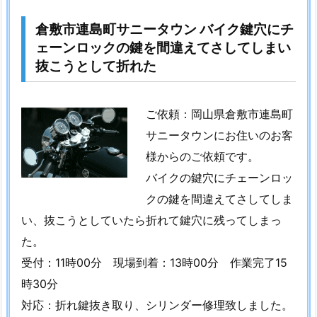
前
倉敷市連島町サニータウン バイク鍵穴にチ
マ
ェーンロックの鍵を間違えてさしてしまい
ン
抜こうとして折れた
シ
ョ
ン
ご依頼：岡山県倉敷市連島町
玄
サニータウンにお住いのお客
関
様からのご依頼です。
ド
ア
バイクの鍵穴にチェーンロッ
デ
クの鍵を間違えてさしてしま
ィ
い、抜こうとしていたら折れて鍵穴に残ってしまっ
ン
た。
プ
受付：11時00分 現場到着：13時00分 作業完了15
ル
時30分
キ
対応：折れ鍵抜き取り、シリンダー修理致しました。
ー