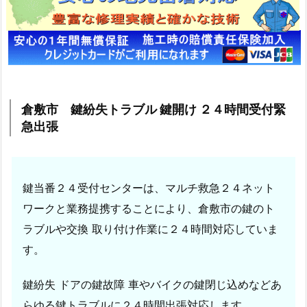
出
張
1.
1.
倉
敷
倉敷市 鍵紛失トラブル 鍵開け ２４時間受付緊
市
急出張
鍵
紛
失
鍵当番２４受付センターは、マルチ救急２４ネット
ト
ワークと業務提携することにより、倉敷市の鍵のト
ラ
ブ
ラブルや交換 取り付け作業に２４時間対応していま
ル
す。
鍵
開
鍵紛失 ドアの鍵故障 車やバイクの鍵閉じ込めなどあ
け
らゆる鍵トラブルに２４時間出張対応します。