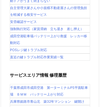
動ドアがうまく閉まらない
自主管理大家さんや小規模不動産屋さんの管理負担
を軽減する格安サービス
安否確認サービス
強制執行対応（家賃滞納 立ち退き 差し押え）
成田空港駐車場バッテリー上がり救援 レッカー移
動対応
POSレジ鍵トラブル対応
直近の鍵トラブル対応作業実績一覧
サービスエリア情報 修理履歴
千葉県成田市成田空港 第一ターミナルP5平面駐車
場 ＢＭＷ バッテリー上がり対応
兵庫県姫路市青山北 築32年マンション 鍵開け