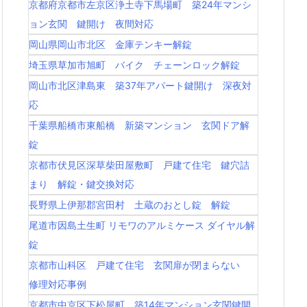
京都府京都市左京区浄土寺下馬場町 築24年マンシ
ョン玄関 鍵開け 夜間対応
岡山県岡山市北区 金庫テンキー解錠
埼玉県草加市旭町 バイク チェーンロック解錠
岡山市北区津島東 築37年アパート鍵開け 深夜対
応
千葉県船橋市東船橋 新築マンション 玄関ドア解
錠
京都市伏見区深草柴田屋敷町 戸建て住宅 鍵穴詰
まり 解錠・鍵交換対応
長野県上伊那郡宮田村 土蔵のおとし錠 解錠
尾道市因島土生町 リモワのアルミケース ダイヤル解
錠
京都市山科区 戸建て住宅 玄関扉が閉まらない
修理対応事例
京都市中京区下松屋町 築14年マンション玄関鍵開