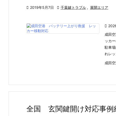

2019年5月7日

千葉鍵トラブル
,
展開エリア

202
成田空
ッカー
駐車場
れレッ
成田空
全国 玄関鍵開け対応事例