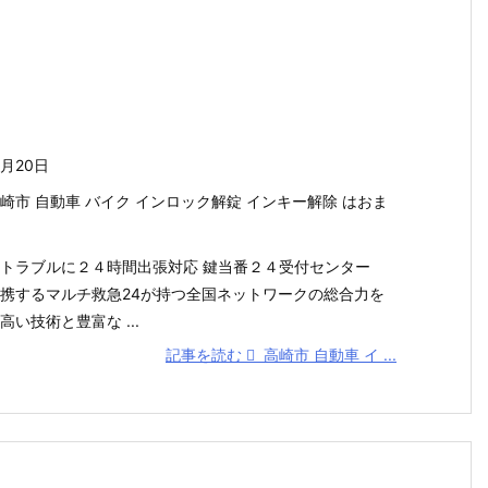
7月20日
崎市 自動車 バイク インロック解錠 インキー解除 はおま
トラブルに２４時間出張対応 鍵当番２４受付センター
携するマルチ救急24が持つ全国ネットワークの総合力を
い技術と豊富な ...
記事を読む
高崎市 自動車 イ ...