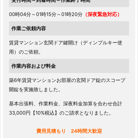
受付時間～到着時間～作業終了時間
の
玄
00時04分～01時15分～01時20分
（深夜緊急対応）
関
作業ご依頼内容
ド
ア
賃貸マンション玄関ドア鍵開け（ディンプルキー使
鍵
用）のご依頼。
開
錠
作業内容および料金
依
頼
築6年賃貸マンションお部屋の玄関ドア錠のスコープ
1.
開錠を実施致しました。
2.
基
基本出張料、作業料金、深夜料金加算を合わせ合計
本
33,000円【10%税込】のご請求となりました。
料
金
費用見積もり 24時間大歓迎
と