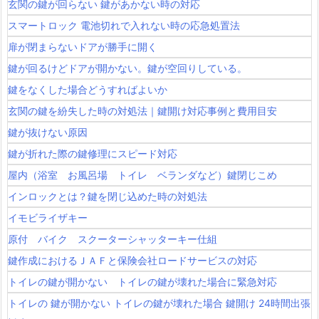
玄関の鍵が回らない 鍵があかない時の対応
スマートロック 電池切れで入れない時の応急処置法
扉が閉まらないドアが勝手に開く
鍵が回るけどドアが開かない。鍵が空回りしている。
鍵をなくした場合どうすればよいか
玄関の鍵を紛失した時の対処法｜鍵開け対応事例と費用目安
鍵が抜けない原因
鍵が折れた際の鍵修理にスピード対応
屋内（浴室 お風呂場 トイレ ベランダなど）鍵閉じこめ
インロックとは？鍵を閉じ込めた時の対処法
イモビライザキー
原付 バイク スクーターシャッターキー仕組
鍵作成におけるＪＡＦと保険会社ロードサービスの対応
トイレの鍵が開かない トイレの鍵が壊れた場合に緊急対応
トイレの 鍵が開かない トイレの鍵が壊れた場合 鍵開け 24時間出張