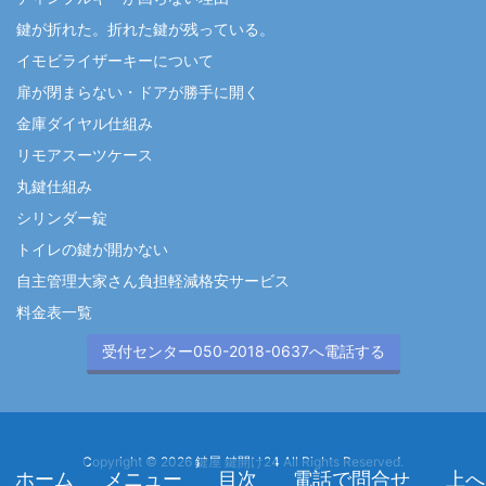
鍵が折れた。折れた鍵が残っている。
イモビライザーキーについて
扉が閉まらない・ドアが勝手に開く
金庫ダイヤル仕組み
リモアスーツケース
丸鍵仕組み
シリンダー錠
トイレの鍵が開かない
自主管理大家さん負担軽減格安サービス
料金表一覧
受付センター050-2018-0637へ電話する
Copyright ©
2026
鍵屋 鍵開け24
All Rights Reserved.
メニュー
目次
上へ
ホーム
電話で問合せ