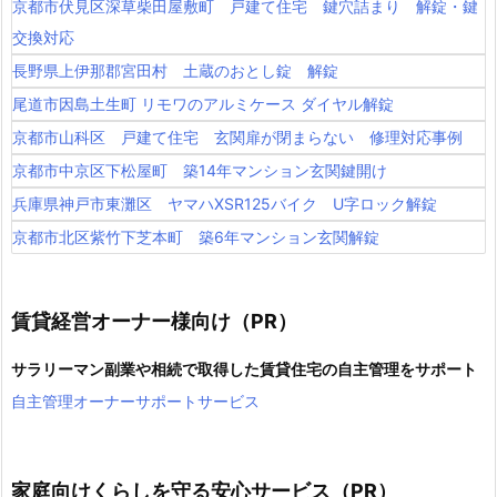
京都市伏見区深草柴田屋敷町 戸建て住宅 鍵穴詰まり 解錠・鍵
交換対応
長野県上伊那郡宮田村 土蔵のおとし錠 解錠
尾道市因島土生町 リモワのアルミケース ダイヤル解錠
京都市山科区 戸建て住宅 玄関扉が閉まらない 修理対応事例
京都市中京区下松屋町 築14年マンション玄関鍵開け
兵庫県神戸市東灘区 ヤマハXSR125バイク U字ロック解錠
京都市北区紫竹下芝本町 築6年マンション玄関解錠
賃貸経営オーナー様向け（PR）
サラリーマン副業や相続で取得した賃貸住宅の自主管理をサポート
自主管理オーナーサポートサービス
家庭向けくらしを守る安心サービス（PR）