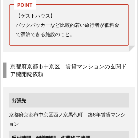
3.
京
【ゲストハウス】
都
バックパッカーなど比較的若い旅行者が低料金
府
で宿泊できる施設のこと。
京
都
市
中
京都府京都市中京区 賃貸マンションの玄関ド
京
ア鍵開錠依頼
区
賃
貸
出張先
マ
ン
京都府京都市中京区西ノ京馬代町 築6年賃貸マンシ
シ
ョン
ョ
ン