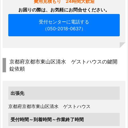
費用見積もり 24時間大歓迎
開
お困りの際は、お気軽にお問合せください。
け
受付センターに電話する
対
（050-2018-0637）
応
事
例
1.
1.
京都府京都市東山区清水 ゲストハウスの鍵開
2.
錠依頼
京
都
府
出張先
京
都
京都府京都市東山区清水 ゲストハウス
市
受付時間～到着時間～作業終了時間
東
山