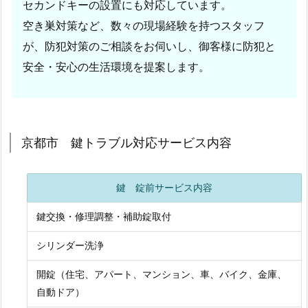
セカンドキーの設置にも対応しています。
ラ
空き巣対策など、数々の現場経験を持つスタッフ
ブ
ル
が、防犯対策のご相談をお伺いし、御客様に防犯と
に
安全・安心の生活環境を提案します。
緊
急
対
応
京都市 鍵トラブル対応サービス内容
し
て
い
鍵 錠前サービス内容
ま
鍵交換・修理調整・補助錠取付
す。
1.
シリンダー洗浄
1.
開錠（住宅、アパート、マンション、車、バイク、金庫、
京
自動ドア）
都