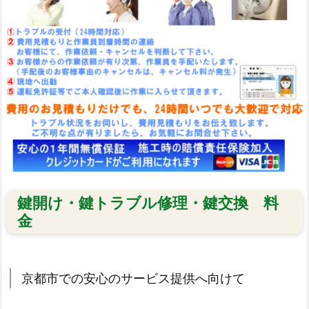
ビ
ス
対
応
エ
リ
ア
1.
4.
1.
京
鍵開け・鍵トラブル修理・鍵交換 料
都
金
市
内
迅
京都市での安心のサービス提供へ向けて
速
対