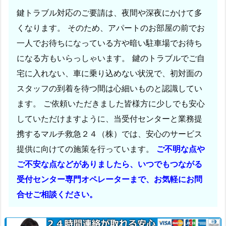
応
鍵トラブル対応のご要請は、夜間や深夜にかけて多
エ
くなります。 そのため、アパートのお部屋の前でお
リ
一人でお待ちになっている方や暗い駐車場でお待ち
ア
になる方もいらっしゃいます。 鍵のトラブルでご自
1.
4.
宅に入れない、車に乗り込めない状況で、初対面の
2.
スタッフの到着を待つ間は心細いものと認識してい
京
ます。 ご依頼いただきました皆様方に少しでも安心
都
していただけますように、当受付センターと業務提
府
携するマルチ救急２４（株）では、安心のサービス
出
提供に向けての施策を行っています。
ご不明な点や
張
エ
ご不安な点などがありましたら、いつでもつながる
リ
受付センター専門オペレーターまで、お気軽にお問
ア
合せご相談ください。
詳
細