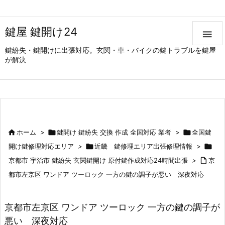
鍵屋 鍵開け24

鍵紛失・鍵開けに出張対応。玄関・車・バイクの鍵トラブルを鍵屋
が解決

ホーム
>

鍵開け 鍵紛失 交換 作成 全国対応 業者
>

全国鍵
開け鍵修理対応エリア
>

近畿 鍵修理エリア出張修理情報
>

京都市 宇治市 鍵紛失 玄関鍵開け 原付鍵作成対応24時間出張
>

京
都市左京区 ワンドア ツーロック 一方の鍵の調子が悪い 深夜対応
京都市左京区 ワンドア ツーロック 一方の鍵の調子が
悪い 深夜対応