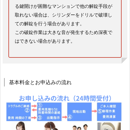
サ
る鍵開けが困難なマンションで他の解錠手段が
ー
取れない場合は、シリンダーをドリルで破壊し
ビ
ての解錠を行う場合があります。
ス
この破錠作業は大きな音が発生するため深夜で
提
はできない場合があります。
供
へ
向
け
て
1.
基本料金とお申込みの流れ
4.
京
都
府
サ
ー