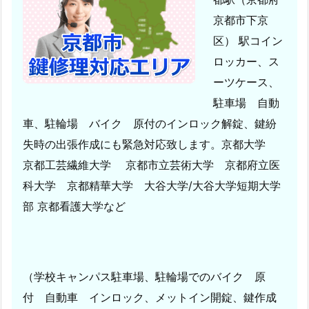
す。
京都市下京
1.
区） 駅コイン
6.
ワ
ロッカー、ス
ン
ーツケース、
ド
駐車場 自動
ア
車、駐輪場 バイク 原付のインロック解錠、鍵紛
ツ
失時の出張作成にも緊急対応致します。京都大学
ー
京都工芸繊維大学 京都市立芸術大学 京都府立医
ロ
ッ
科大学 京都精華大学 大谷大学/大谷大学短期大学
ク
部 京都看護大学など
に
関
し
ま
（学校キャンパス駐車場、駐輪場でのバイク 原
し
付 自動車 インロック、メットイン開錠、鍵作成