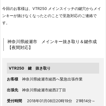
神
今回のお客様は、VTR250 メインスイッチの鍵穴からメイ
奈
ンキーが抜けなくなったとのことで至急対応のご連絡で
川
県
す。
綾
瀬
市
神奈川県綾瀬市 メインキー抜き取り＆鍵作成
メ
【夜間対応】
イ
ン
キ
VTR250 鍵 抜き取り
ー
抜
お客様
神奈川県綾瀬市綾西へ緊急出張作業
き
出張先
神奈川県綾瀬市綾西2丁目
取
り
受付時間
2018年01月08日20時19分 21時14分～
＆