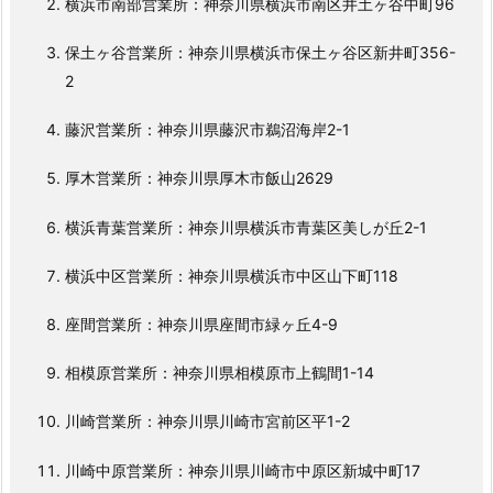
横浜市南部営業所：神奈川県横浜市南区井土ヶ谷中町96
リ
保土ヶ谷営業所：神奈川県横浜市保土ヶ谷区新井町356-
ア
2
1.
1.
藤沢営業所：神奈川県藤沢市鵜沼海岸2-1
3.
バ
厚木営業所：神奈川県厚木市飯山2629
イ
横浜青葉営業所：神奈川県横浜市青葉区美しが丘2-1
ク
鍵
横浜中区営業所：神奈川県横浜市中区山下町118
ト
ラ
座間営業所：神奈川県座間市緑ヶ丘4-9
ブ
相模原営業所：神奈川県相模原市上鶴間1-14
ル
料
川崎営業所：神奈川県川崎市宮前区平1-2
金
目
川崎中原営業所：神奈川県川崎市中原区新城中町17
安