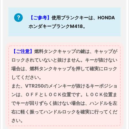
ト
ラ
ブ
【ご参考】
使用ブランクキーは、HONDA
ル
ホンダキーブランクM418。
は
充
実
【ご注意】
燃料タンクキャップの鍵は、キャップが
体
ロックされていないと抜けません。キーが抜けない
制
場合は、燃料タンクキャップを押して確実にロック
で
２
してください。
４
また、VTR250のメインキーが抜けるキーポジショ
時
ンは、ＯＦＦとＬＯＣＫ位置です。ＬＯＣＫ位置ま
間
でキーが回りずらく抜けない場合は、ハンドルを左
緊
右に軽く振ってハンドルロックを確実に行ってくだ
急
さい。
対
応