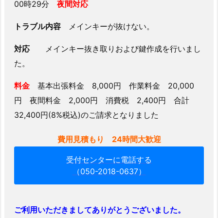
00時29分
夜間対応
鍵
作
トラブル内容
メインキーが抜けない。
成
【夜
対応
メインキー抜き取りおよび鍵作成を行いまし
間
た。
対
応】
料金
基本出張料金 8,000円 作業料金 20,000
1.
円 夜間料金 2,000円 消費税 2,400円 合計
1.
32,400円(8%税込)のご請求となりました
1.
神
費用見積もり 24時間大歓迎
奈
川
受付センターに電話する
県
（050-2018-0637）
内
鍵
の
ご利用いただきましてありがとうございました。