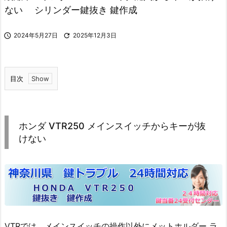
ない シリンダー鍵抜き 鍵作成

2024年5月27日

2025年12月3日
目次
1.
ホ
ン
ホンダ VTR250 メインスイッチからキーが抜
ダ
けない
V
T
R
2
5
0
メ
VTRでは、メインスイッチの操作以外にメットホルダー ラ