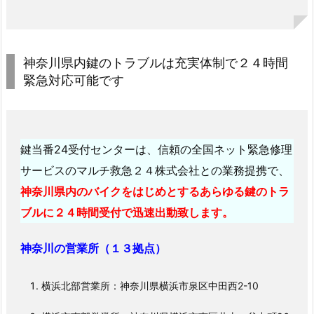
可
能
で
神奈川県内鍵のトラブルは充実体制で２４時間
す
緊急対応可能です
1.
1.
2.
綾
鍵当番24受付センターは、信頼の全国ネット緊急修理
瀬
サービスのマルチ救急２４株式会社との業務提携で、
市
神奈川県内のバイクをはじめとするあらゆる鍵のトラ
2
ブルに２４時間受付で迅速出動致します。
4
時
神奈川の営業所（１３拠点）
間
対
横浜北部営業所：神奈川県横浜市泉区中田西2-10
応
エ