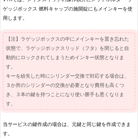
イ
ゲッジボックス 燃料キャップの施開錠にもメインキーを使
ン
用します。
ス
イ
ッ
【注】ラゲッジボックスの中にメインキーを置き忘れた
チ
状態で、ラゲッジボックスリッド（フタ）を閉じると自
か
動的にロックされてしまうためインキー状態となりま
ら
す。
キ
キーを紛失した時にシリンダー交換で対応する場合は、
ー
３か所のシリンダーの交換が必要となり費用も高くつ
が
き、３本の鍵を持つことになり使い勝手も悪くなりま
抜
け
す。
な
い
当サービスの鍵作成の場合は、元鍵と同じ鍵を作成できま
1.
す。
1.