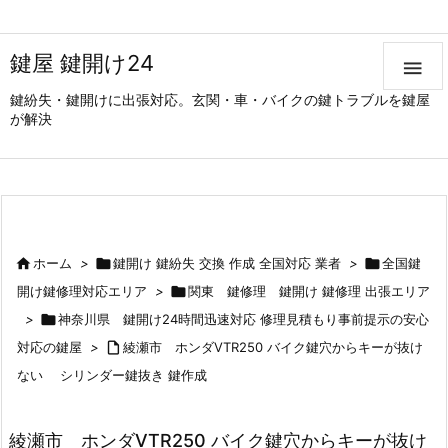
鍵屋 鍵開け24

鍵紛失・鍵開けに出張対応。玄関・車・バイクの鍵トラブルを鍵屋
が解決

ホーム
>

鍵開け 鍵紛失 交換 作成 全国対応 業者
>

全国鍵
開け鍵修理対応エリア
>

関東 鍵修理 鍵開け 鍵修理 出張エリア
>

神奈川県 鍵開け24時間迅速対応 修理見積もり事前提示の安心
対応の鍵屋
>

綾瀬市 ホンダVTR250 バイク鍵穴からキーが抜け
ない シリンダー鍵抜き 鍵作成
綾瀬市 ホンダVTR250 バイク鍵穴からキーが抜け