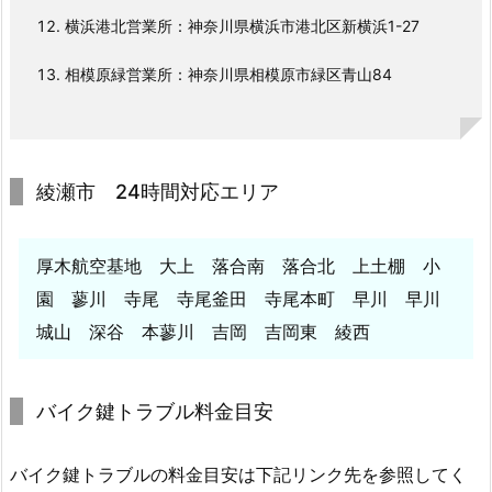
横浜港北営業所：神奈川県横浜市港北区新横浜1-27
1.
1.
相模原緑営業所：神奈川県相模原市緑区青山84
4.
１
年
間
綾瀬市 24時間対応エリア
の
無
償
厚木航空基地 大上 落合南 落合北 上土棚 小
保
園 蓼川 寺尾 寺尾釜田 寺尾本町 早川 早川
証
城山 深谷 本蓼川 吉岡 吉岡東 綾西
期
間
で
バイク鍵トラブル料金目安
の
安
バイク鍵トラブルの料金目安は下記リンク先を参照してく
心