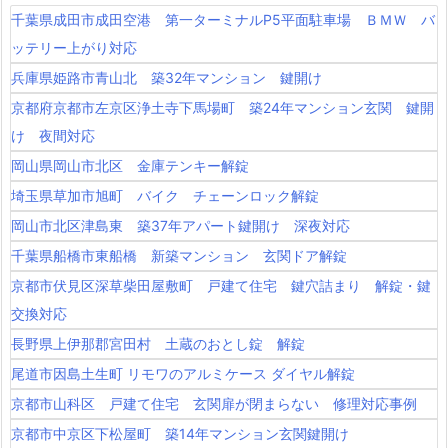
千葉県成田市成田空港 第一ターミナルP5平面駐車場 ＢＭＷ バ
ッテリー上がり対応
兵庫県姫路市青山北 築32年マンション 鍵開け
京都府京都市左京区浄土寺下馬場町 築24年マンション玄関 鍵開
け 夜間対応
岡山県岡山市北区 金庫テンキー解錠
埼玉県草加市旭町 バイク チェーンロック解錠
岡山市北区津島東 築37年アパート鍵開け 深夜対応
千葉県船橋市東船橋 新築マンション 玄関ドア解錠
京都市伏見区深草柴田屋敷町 戸建て住宅 鍵穴詰まり 解錠・鍵
交換対応
長野県上伊那郡宮田村 土蔵のおとし錠 解錠
尾道市因島土生町 リモワのアルミケース ダイヤル解錠
京都市山科区 戸建て住宅 玄関扉が閉まらない 修理対応事例
京都市中京区下松屋町 築14年マンション玄関鍵開け