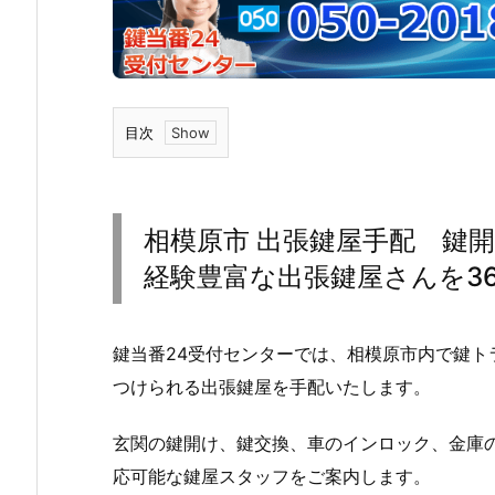
目次
1.
相
模
相模原市 出張鍵屋手配 鍵
原
経験豊富な出張鍵屋さんを36
市
出
張
鍵当番24受付センターでは、相模原市内で鍵
鍵
つけられる出張鍵屋を手配いたします。
屋
手
玄関の鍵開け、鍵交換、車のインロック、金庫
配
応可能な鍵屋スタッフをご案内します。
鍵