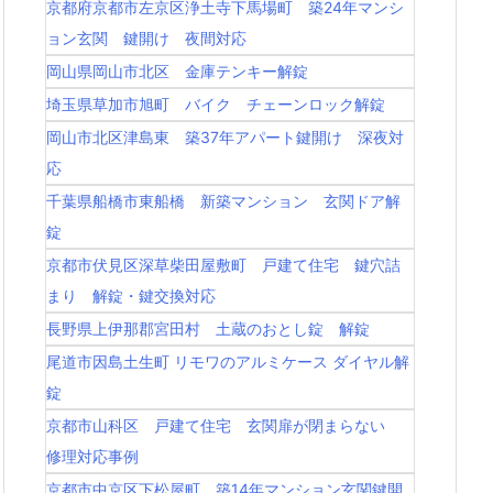
京都府京都市左京区浄土寺下馬場町 築24年マンシ
ョン玄関 鍵開け 夜間対応
岡山県岡山市北区 金庫テンキー解錠
埼玉県草加市旭町 バイク チェーンロック解錠
岡山市北区津島東 築37年アパート鍵開け 深夜対
応
千葉県船橋市東船橋 新築マンション 玄関ドア解
錠
京都市伏見区深草柴田屋敷町 戸建て住宅 鍵穴詰
まり 解錠・鍵交換対応
長野県上伊那郡宮田村 土蔵のおとし錠 解錠
尾道市因島土生町 リモワのアルミケース ダイヤル解
錠
京都市山科区 戸建て住宅 玄関扉が閉まらない
修理対応事例
京都市中京区下松屋町 築14年マンション玄関鍵開