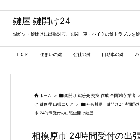
鍵屋 鍵開け24
鍵紛失・鍵開けに出張対応。玄関・車・バイクの鍵トラブルを鍵
ＴＯＰ
住まいの鍵
会社の鍵
自動車の鍵
バ

ホーム
>

鍵開け 鍵紛失 交換 作成 全国対応 業者
け 鍵修理 出張エリア
>

神奈川県 鍵開け24時間迅
市 24時間受付の出張鍵開け鍵屋
相模原市 24時間受付の出