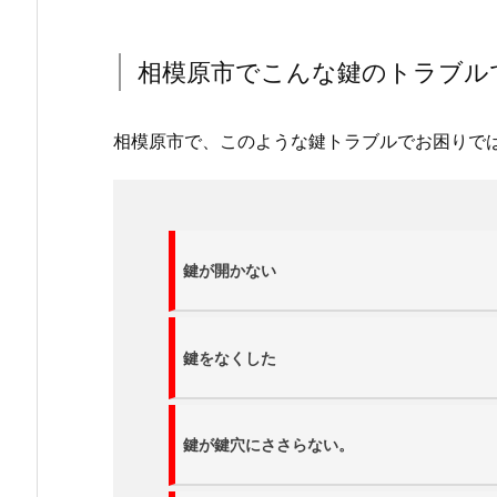
開
け
相模原市でこんな鍵のトラブル
鍵
修
理
相模原市で、このような鍵トラブルでお困りで
鍵
交
換
鍵
鍵が開かない
作
成
に
鍵をなくした
経
験
豊
富
鍵が鍵穴にささらない。
な