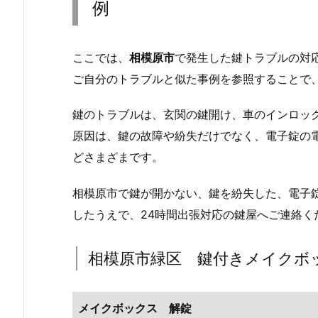
例
ラ
ブ
ル
ここでは、
相模原市
で発生した鍵トラブルの対
で
ご自分のトラブルと似た事例を参照することで
お
困
鍵のトラブルは、玄関の鍵開け、車のインロッ
り
原因は、鍵の故障や紛失だけでなく、電子錠の
で
どさまざまです。
は
あ
相模原市で鍵が開かない、鍵を紛失した、電子
り
したうえで、24時間出張対応の鍵屋へご連絡く
ま
せ
ん
相模原市緑区 鍵付きメイクボ
か？
2.
メイクボックス 解錠
相