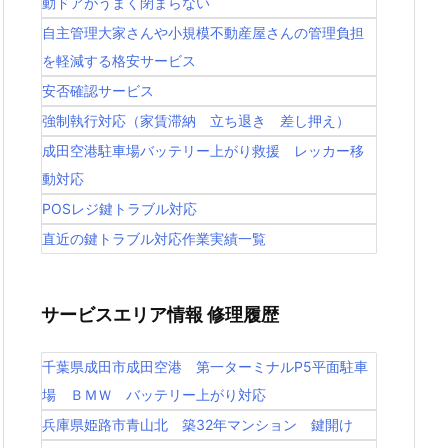
動ドアがうまく閉まらない
自主管理大家さんや小規模不動産屋さんの管理負担
を軽減する格安サービス
安否確認サービス
強制執行対応（家賃滞納 立ち退き 差し押え）
成田空港駐車場バッテリー上がり救援 レッカー移
動対応
POSレジ鍵トラブル対応
直近の鍵トラブル対応作業実績一覧
サービスエリア情報 修理履歴
千葉県成田市成田空港 第一ターミナルP5平面駐車
場 ＢＭＷ バッテリー上がり対応
兵庫県姫路市青山北 築32年マンション 鍵開け