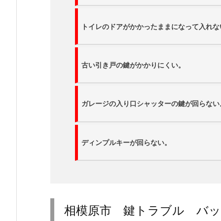
探
し
トイレのドアがかかったままになって入れな
ま
す
1.
古い引き戸の鍵がかかりにくい。
1.
相
模
ガレージの入り口シャッターの鍵が回らない
原
市
で
ディンプルキーが回らない。
こ
ん
な
鍵
の
相模原市 鍵トラブル バッ
ト