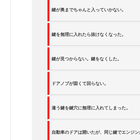
出
張
鍵が奥までちゃんと入っていかない。
鍵
屋
さ
鍵を無理に入れたら抜けなくなった。
ん
を
3
鍵が見つからない。鍵をなくした。
6
5
日
ドアノブが固くて回らない。
2
4
時
違う鍵を鍵穴に無理に入れてしまった。
間
受
付
自動車のドアは開いたが、同じ鍵でエンジン
で