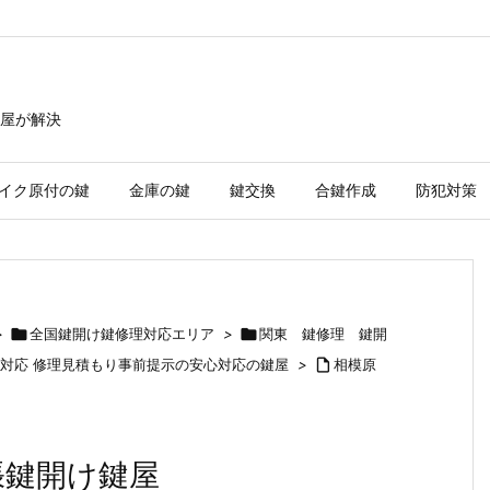
屋が解決
イク原付の鍵
金庫の鍵
鍵交換
合鍵作成
防犯対策
>

全国鍵開け鍵修理対応エリア
>

関東 鍵修理 鍵開
速対応 修理見積もり事前提示の安心対応の鍵屋
>

相模原
張鍵開け鍵屋