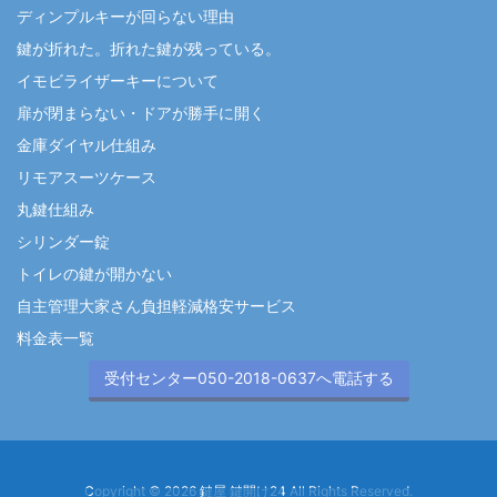
ディンプルキーが回らない理由
鍵が折れた。折れた鍵が残っている。
イモビライザーキーについて
扉が閉まらない・ドアが勝手に開く
金庫ダイヤル仕組み
リモアスーツケース
丸鍵仕組み
シリンダー錠
トイレの鍵が開かない
自主管理大家さん負担軽減格安サービス
料金表一覧
受付センター050-2018-0637へ電話する
Copyright ©
2026
鍵屋 鍵開け24
All Rights Reserved.