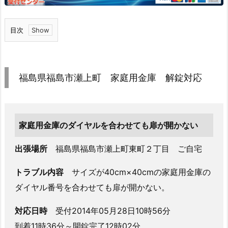
目次
1.
福
島
福島県福島市瀬上町 家庭用金庫 解錠対応
県
福
島
市
家庭用金庫のダイヤルを合わせても扉が開かない
瀬
出張場所
福島県福島市瀬上町東町２丁目 ご自宅
上
町
トラブル内容
サイズが40cm×40cmの家庭用金庫の
家
ダイヤル番号を合わせても扉が開かない。
庭
用
対応日時
受付2014年05月28日10時56分
金
到着11時36分～開錠完了12時02分