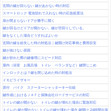
玄関の鍵が回らない 鍵があかない時の対応
スマートロック 電池切れで入れない時の応急処置法
扉が閉まらないドアが勝手に開く
鍵が回るけどドアが開かない。鍵が空回りしている。
鍵をなくした場合どうすればよいか
玄関の鍵を紛失した時の対処法｜鍵開け対応事例と費用目安
鍵が抜けない原因
鍵が折れた際の鍵修理にスピード対応
屋内（浴室 お風呂場 トイレ ベランダなど）鍵閉じこめ
インロックとは？鍵を閉じ込めた時の対処法
イモビライザキー
原付 バイク スクーターシャッターキー仕組
鍵作成におけるＪＡＦと保険会社ロードサービスの対応
トイレの鍵が開かない トイレの鍵が壊れた場合に緊急対応
トイレの 鍵が開かない トイレの鍵が壊れた場合 鍵開け 24時間出張