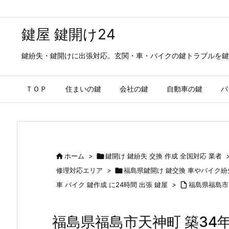
鍵屋 鍵開け24
鍵紛失・鍵開けに出張対応。玄関・車・バイクの鍵トラブルを鍵
ＴＯＰ
住まいの鍵
会社の鍵
自動車の鍵
バ

ホーム
>

鍵開け 鍵紛失 交換 作成 全国対応 業者
修理対応エリア
>

福島県鍵開け 鍵交換 車やバイク
車 バイク 鍵作成 に24時間 出張 鍵屋
>

福島県福島市
福島県福島市天神町 築3