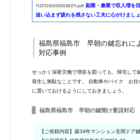
副業・兼業で収入増を
ご
11201250/000536311.pdf
依
追い込まず疲れを残さない工夫に心がけまし
頼
1.
1.
福島県福島市 早朝の鍵忘れに
福
対応事例
島
県
福
せっかく深夜労働で増収を図っても、帰宅して
島
発生し無駄なことです。 自動車やバイク お
市
に置いておけるようにしておきましょう。
早
朝
福島県福島市 早朝の鍵開け要請対応
の
鍵
忘
【ご依頼内容】築34年マンション玄関ドア
れ