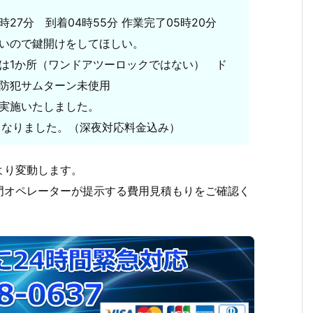
時27分 到着04時55分 作業完了05時20分
いので鍵開けをしてほしい。
は1か所（ワンドアツーロックではない） ド
防犯サムターン未使用
実施いたしました。
求となりました。（深夜対応料金込み）
より変動します。
門オペレーターが提示する費用見積もりをご確認く