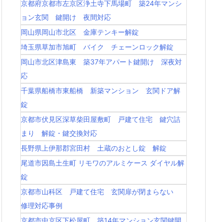
京都府京都市左京区浄土寺下馬場町 築24年マンシ
ョン玄関 鍵開け 夜間対応
岡山県岡山市北区 金庫テンキー解錠
埼玉県草加市旭町 バイク チェーンロック解錠
岡山市北区津島東 築37年アパート鍵開け 深夜対
応
千葉県船橋市東船橋 新築マンション 玄関ドア解
錠
京都市伏見区深草柴田屋敷町 戸建て住宅 鍵穴詰
まり 解錠・鍵交換対応
長野県上伊那郡宮田村 土蔵のおとし錠 解錠
尾道市因島土生町 リモワのアルミケース ダイヤル解
錠
京都市山科区 戸建て住宅 玄関扉が閉まらない
修理対応事例
京都市中京区下松屋町 築14年マンション玄関鍵開