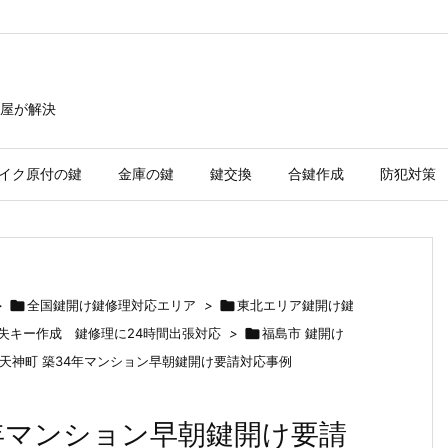
屋が解決
イク原付の鍵
金庫の鍵
鍵交換
合鍵作成
防犯対策
>

全国鍵開け鍵修理対応エリア
>

東北エリア鍵開け鍵
紛失キー作成 鍵修理に24時間出張対応
>

福島市 鍵開け
天神町 築34年マンション早朝鍵開け要請対応事例
4年マンション早朝鍵開け要請