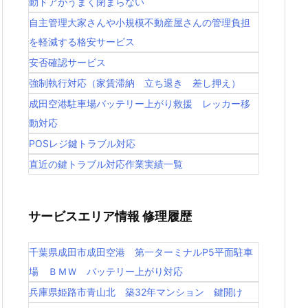
動ドアがうまく閉まらない
自主管理大家さんや小規模不動産屋さんの管理負担
を軽減する格安サービス
安否確認サービス
強制執行対応（家賃滞納 立ち退き 差し押え）
成田空港駐車場バッテリー上がり救援 レッカー移
動対応
POSレジ鍵トラブル対応
直近の鍵トラブル対応作業実績一覧
サービスエリア情報 修理履歴
千葉県成田市成田空港 第一ターミナルP5平面駐車
場 ＢＭＷ バッテリー上がり対応
兵庫県姫路市青山北 築32年マンション 鍵開け