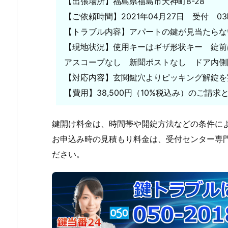
【出張場所】福島県福島市天神町8-28
に
【ご依頼時間】2021年04月27日 受付 03
よ
【トラブル内容】アパートの鍵が見当たらな
る
【現地状況】使用キーはギザ形状キー 錠前
マ
ン
アスコープなし 新聞ポストなし ドア内側
シ
【対応内容】玄関鍵穴よりピッキング解錠を
ョ
【費用】38,500円（10%税込み）のご請
ン
玄
鍵開け料金は、時間帯や開錠方法などの条件に
関
お申込み時の見積もり料金は、受付センター専
ド
ア
ださい。
鍵
開
け
要
請