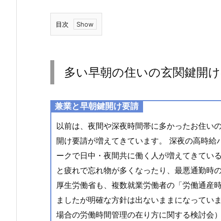
目次
1.
多
い
多い早朝の住いの玄関鍵開け
早
朝
の
兼業と早朝鍵開け要請
住
以前は、夜間や深夜時間帯に多かったお住い
い
開け要請が増えてきています。 深夜の高時給
の
玄
ークで日中・夜間共に働く人が増えてきている
関
と疲れで忘れ物が多くなったり、最悪通勤時の
鍵
厚生労働省も、複数就業労働者の「労働通産
開
ましたが明確な方針は出ないままになっていま
け
場合の労働時間管理の在り方に関する検討会） 
の