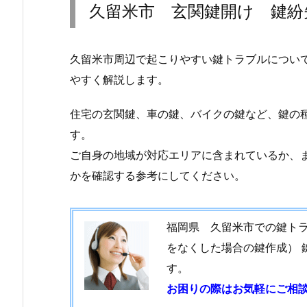
久留米市 玄関鍵開け 鍵紛
米
市
玄
久留米市周辺で起こりやすい鍵トラブルについ
関
やすく解説します。
鍵
開
住宅の玄関鍵、車の鍵、バイクの鍵など、鍵の
け
す。
鍵
ご自身の地域が対応エリアに含まれているか、
紛
かを確認する参考にしてください。
失
車
バ
福岡県 久留米市での鍵トラ
イ
をなくした場合の鍵作成） 
ク
鍵
す。
作
お困りの際はお気軽にご相
成