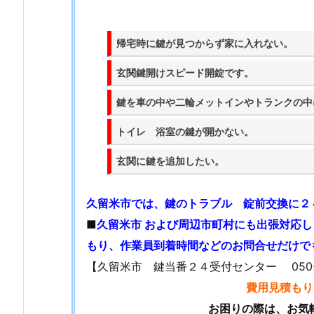
1.
1.
帰宅時に鍵が見つからず家に入れない。
久
留
玄関鍵開けスピード開錠です。
米
鍵を車の中や二輪メットインやトランクの中
市
鍵
トイレ 浴室の鍵が開かない。
ト
ラ
玄関に鍵を追加したい。
ブ
ル
久留米市では、鍵のトラブル 錠前交換に２
対
■
久留米市 および周辺市町村にも出張対応
応
もり、作業員到着時間などのお問合せだけで
サ
【久留米市 鍵当番２４受付センター 050-20
ー
費用見積もり
ビ
ス
お困りの際は、お気