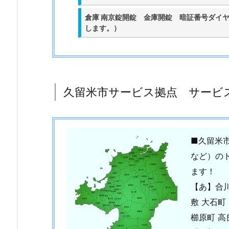
ー
倉庫 南京錠開錠 金庫開錠 暗証番号ダイ
ビ
します。）
ス
エ
リ
ア
2.
久留米市サービス拠点 サービ
鍵
ト
ラ
■久留米
ブ
ル
など）の
の
ます！
実
【あ】合川
際
敷 大石町
と
櫛原町 高
鍵