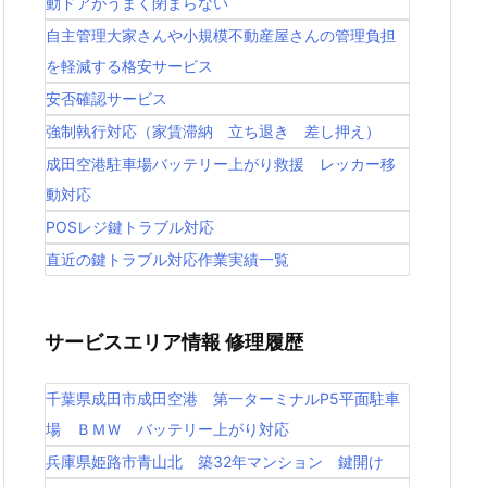
動ドアがうまく閉まらない
自主管理大家さんや小規模不動産屋さんの管理負担
を軽減する格安サービス
安否確認サービス
強制執行対応（家賃滞納 立ち退き 差し押え）
成田空港駐車場バッテリー上がり救援 レッカー移
動対応
POSレジ鍵トラブル対応
直近の鍵トラブル対応作業実績一覧
サービスエリア情報 修理履歴
千葉県成田市成田空港 第一ターミナルP5平面駐車
場 ＢＭＷ バッテリー上がり対応
兵庫県姫路市青山北 築32年マンション 鍵開け