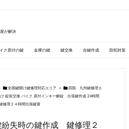
屋が解決
イク原付の鍵
金庫の鍵
鍵交換
合鍵作成
防犯対策
>

全国鍵開け鍵修理対応エリア
>

四国 九州鍵修理エ
開け 錠前交換 バイク 原付インキー解錠 出張鍵作成 24時間
 鍵修理２４時間出張鍵屋
鍵紛失時の鍵作成 鍵修理２