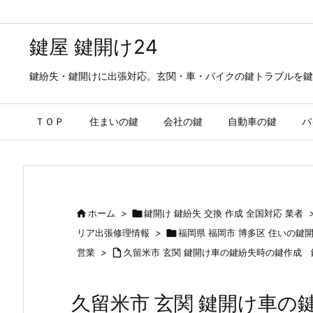
鍵屋 鍵開け24
鍵紛失・鍵開けに出張対応。玄関・車・バイクの鍵トラブルを鍵
ＴＯＰ
住まいの鍵
会社の鍵
自動車の鍵
バ

ホーム
>

鍵開け 鍵紛失 交換 作成 全国対応 業者
リア出張修理情報
>

福岡県 福岡市 博多区 住いの鍵
営業
>

久留米市 玄関 鍵開け車の鍵紛失時の鍵作成
久留米市 玄関 鍵開け車の