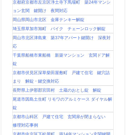
京都府京都市左京区浄土寺下馬場町 築24年マンシ
ョン玄関 鍵開け 夜間対応
岡山県岡山市北区 金庫テンキー解錠
埼玉県草加市旭町 バイク チェーンロック解錠
岡山市北区津島東 築37年アパート鍵開け 深夜対
応
千葉県船橋市東船橋 新築マンション 玄関ドア解
錠
京都市伏見区深草柴田屋敷町 戸建て住宅 鍵穴詰
まり 解錠・鍵交換対応
長野県上伊那郡宮田村 土蔵のおとし錠 解錠
尾道市因島土生町 リモワのアルミケース ダイヤル解
錠
京都市山科区 戸建て住宅 玄関扉が閉まらない
修理対応事例
京都市中京区下松屋町 築14年マンション玄関鍵開