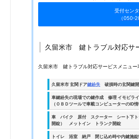
メ
受付セン
ニ
（050-2
ュ
ー
1.
久留米市 鍵トラブル対応サ
2.
久
留
久留米市 鍵トラブル対応サービスメニュー
米
市
久留米市 玄関ドア
鍵紛失
破損時の玄関鍵開
サ
ー
車鍵紛失の現場での鍵作成 修理 イモビラ
ビ
（ＯＢＤツールで車載コンピューターのID
ス
車 バイク 原付 スクーター シート下ト
拠
開錠） メットイン トランク開錠
点
サ
トイレ 浴室 納戸 閉じ込め時や内鍵施錠