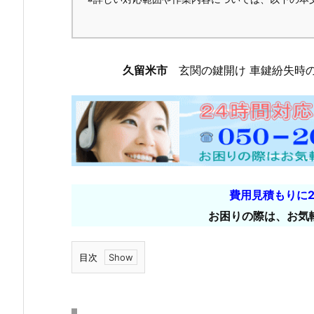
久留米市
玄関の鍵開け 車鍵紛失時
費用見積もりに
お困りの際は、お気
目次
1.
久
留