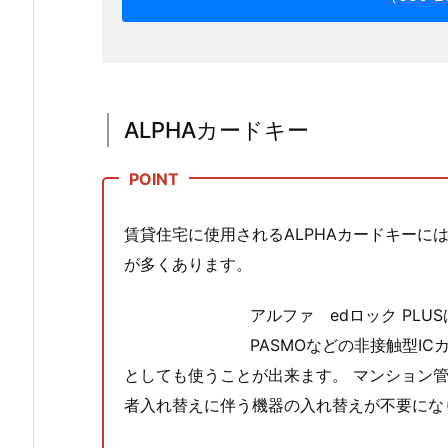
紛
失
対
応
作
ALPHAカードキー
業
詳
細
1.
賃貸住宅に使用されるALPHAカードキーには
2.
が多くあります。
A
L
アルファ edロック PLUS
P
PASMOなどの非接触型I
H
としても使うことが出来ます。 マンション
A
者入れ替えに伴う機器の入れ替えが不要にな
カ
ー