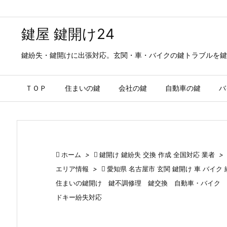
鍵屋 鍵開け24
鍵紛失・鍵開けに出張対応。玄関・車・バイクの鍵トラブルを鍵
ＴＯＰ
住まいの鍵
会社の鍵
自動車の鍵
バ

ホーム
>

鍵開け 鍵紛失 交換 作成 全国対応 業者
>
エリア情報
>

愛知県 名古屋市 玄関 鍵開け 車 バイ
住まいの鍵開け 鍵不調修理 鍵交換 自動車・バイク 
ドキー紛失対応