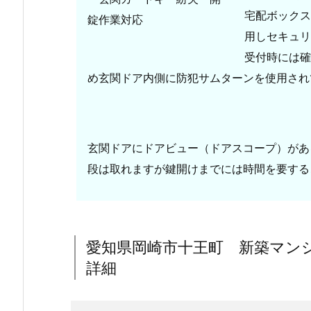
宅配ボックス
L
用しセキュリ
P
H
受付時には確
A
め玄関ドア内側に防犯サムターンを使用され
カ
ー
ド
キ
玄関ドアにドアビュー（ドアスコープ）があ
ー）
段は取れますが鍵開けまでには時間を要する
1.
1.
愛
知
愛知県岡崎市十王町 新築マン
県
詳細
岡
崎
市