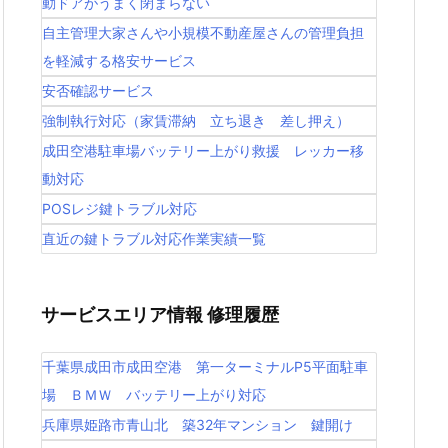
動ドアがうまく閉まらない
自主管理大家さんや小規模不動産屋さんの管理負担
を軽減する格安サービス
安否確認サービス
強制執行対応（家賃滞納 立ち退き 差し押え）
成田空港駐車場バッテリー上がり救援 レッカー移
動対応
POSレジ鍵トラブル対応
直近の鍵トラブル対応作業実績一覧
サービスエリア情報 修理履歴
千葉県成田市成田空港 第一ターミナルP5平面駐車
場 ＢＭＷ バッテリー上がり対応
兵庫県姫路市青山北 築32年マンション 鍵開け