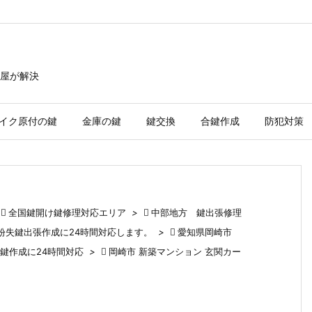
屋が解決
イク原付の鍵
金庫の鍵
鍵交換
合鍵作成
防犯対策

全国鍵開け鍵修理対応エリア
>

中部地方 鍵出張修理
ク 紛失鍵出張作成に24時間対応します。
>

愛知県岡崎市
鍵作成に24時間対応
>

岡崎市 新築マンション 玄関カー