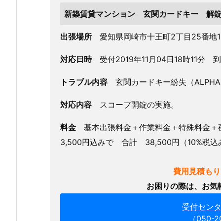
十
新築賃貸マンション 玄関カードキー 解
王
出張場所
愛知県岡崎市十王町2丁目25番地
町
新
対応日時
受付2019年11月04日18時11分 
築
マ
トラブル内容
玄関カードキー紛失（ALPHA
ン
シ
対応内容
スコープ開錠の実施。
ョ
ン
料金
基本出張料金＋作業料金＋特殊料金＋夜間
玄
3,500円込みで 合計 38,500円（10%
関
カ
費用見積もり
ー
お困りの際は、お気
ド
キ
受付セン
ー
（050-2