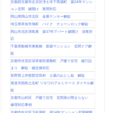
京都府京都市左京区浄土寺下馬場町 築24年マンシ
ョン玄関 鍵開け 夜間対応
岡山県岡山市北区 金庫テンキー解錠
埼玉県草加市旭町 バイク チェーンロック解錠
岡山市北区津島東 築37年アパート鍵開け 深夜対
応
千葉県船橋市東船橋 新築マンション 玄関ドア解
錠
京都市伏見区深草柴田屋敷町 戸建て住宅 鍵穴詰
まり 解錠・鍵交換対応
長野県上伊那郡宮田村 土蔵のおとし錠 解錠
尾道市因島土生町 リモワのアルミケース ダイヤル解
錠
京都市山科区 戸建て住宅 玄関扉が閉まらない
修理対応事例
京都市中京区下松屋町 築14年マンション玄関鍵開