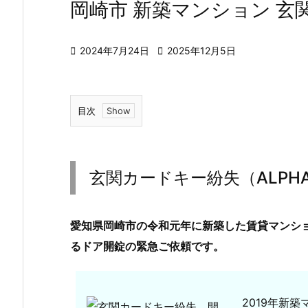
岡崎市 新築マンション 玄

2024年7月24日

2025年12月5日
目次
1.
玄
関
玄関カードキー紛失（ALPH
カ
ー
ド
愛知県岡崎市の令和元年に新築した賃貸マンシ
キ
るドア開錠の緊急ご依頼です。
ー
紛
失
2019年新
（A