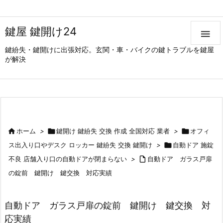
鍵屋 鍵開け24

鍵紛失・鍵開けに出張対応。玄関・車・バイクの鍵トラブルを鍵屋
が解決

ホーム
>

鍵開け 鍵紛失 交換 作成 全国対応 業者
>

オフィ
ス出入り口やデスク ロッカー 鍵紛失 交換 鍵開け
>

自動ドア 施錠
不良 店舗入り口の自動ドアが閉まらない
>

自動ドア ガラス戸扉
の錠前 鍵開け 鍵交換 対応実績
自動ドア ガラス戸扉の錠前 鍵開け 鍵交換 対
応実績