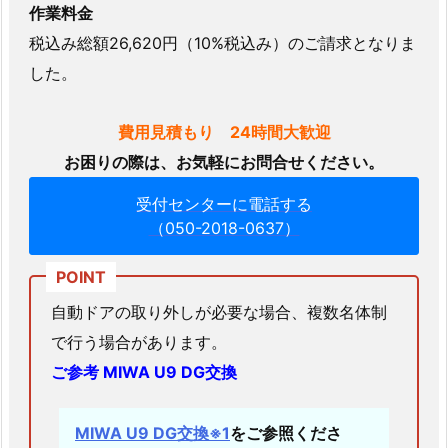
作業料金
失
税込み総額26,620円（10%税込み）のご請求となりま
シ
した。
リ
ン
ダ
費用見積もり 24時間大歓迎
ー
お困りの際は、お気軽にお問合せください。
交
受付センターに電話する
換
（050-2018-0637）
2.
5.
1.
ユ
自動ドアの取り外しが必要な場合、複数名体制
ニ
で行う場合があります。
テ
ご参考 MIWA U9 DG交換
ッ
ク
MIWA U9 DG交換※1
をご参照くださ
保