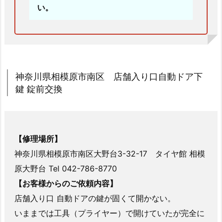
い。
守
情
報
2.
6.
神奈川県相模原市南区 店舗入り口自動ドア下
栃
鍵 錠前交換
木
県
宇
都
【修理場所】
宮
神奈川県相模原市南区大野台3-32-17 タイヤ館 相模
市
調
原大野台 Tel 042-786-8770
剤
【お客様からのご依頼内容】
薬
店舗入り口 自動ドアの鍵が固くて開かない。
局
いままでは工具（プライヤー）で開けていたが完全に
自