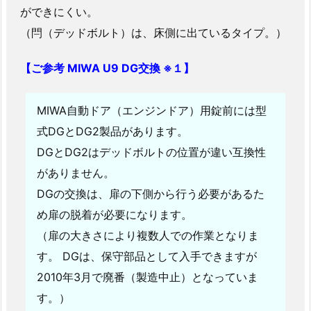
ができにくい。
京
（閂（デッドボルト）は、床側に出ているタイプ。）
都
福
【ご参考 MIWA U9 DG交換 ※１】
生
市
志
MIWA自動ドア（エンジンドア）用錠前には型
茂
式DGとDG2製品があります。
調
DGとDG2はデッドボルトの位置が違い互換性
剤
がありません。
薬
DGの交換は、扉の下側から行う必要があるた
局
め扉の脱着が必要になります。
入
り
（扉の大きさにより複数人での作業となりま
口
す。 DGは、保守部品として入手できますが
自
2010年3月で廃番（製造中止）となっていま
動
す。）
ド