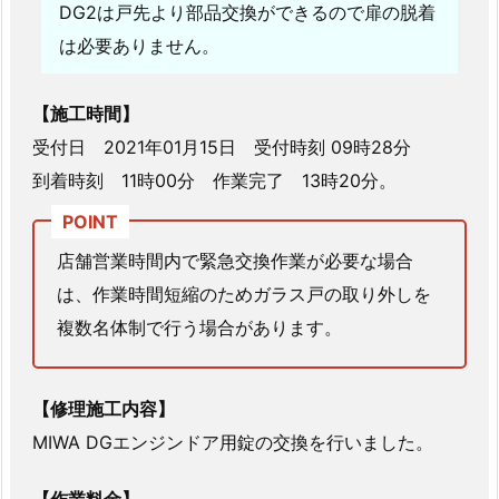
DG2は戸先より部品交換ができるので扉の脱着
ア
は必要ありません。
錠
前
不
【施工時間】
具
受付日 2021年01月15日 受付時刻 09時28分
合
到着時刻 11時00分 作業完了 13時20分。
2.
2.
東
店舗営業時間内で緊急交換作業が必要な場合
京
は、作業時間短縮のためガラス戸の取り外しを
都
複数名体制で行う場合があります。
立
川
市
【修理施工内容】
高
MIWA DGエンジンドア用錠の交換を行いました。
松
町
【作業料金】