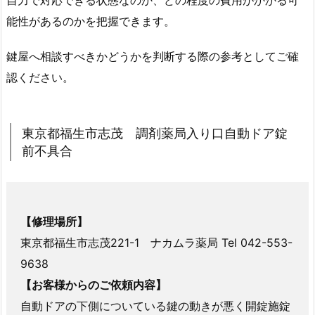
戸
扉
能性があるのかを把握できます。
の
錠
鍵屋へ相談すべきかどうかを判断する際の参考としてご確
前
認ください。
鍵
開
け
東京都福生市志茂 調剤薬局入り口自動ドア錠
鍵
前不具合
交
換
対
応
【修理場所】
実
東京都福生市志茂221-1 ナカムラ薬局 Tel 042-553-
績
9638
2.
【お客様からのご依頼内容】
1.
自動ドアの下側についている鍵の動きが悪く開錠施錠
東