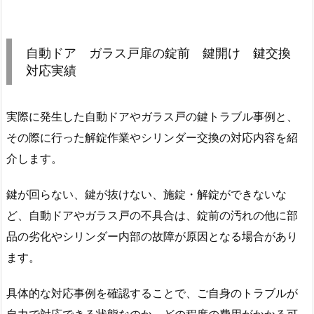
に
使
わ
自動ドア ガラス戸扉の錠前 鍵開け 鍵交換
れ
対応実績
て
い
る
実際に発生した自動ドアやガラス戸の鍵トラブル事例と、
錠
その際に行った解錠作業やシリンダー交換の対応内容を紹
前
介します。
2.
自
鍵が回らない、鍵が抜けない、施錠・解錠ができないな
動
ど、自動ドアやガラス戸の不具合は、錠前の汚れの他に部
ド
品の劣化やシリンダー内部の故障が原因となる場合があり
ア
ます。
ガ
ラ
具体的な対応事例を確認することで、ご自身のトラブルが
ス
自力で対応できる状態なのか、どの程度の費用がかかる可