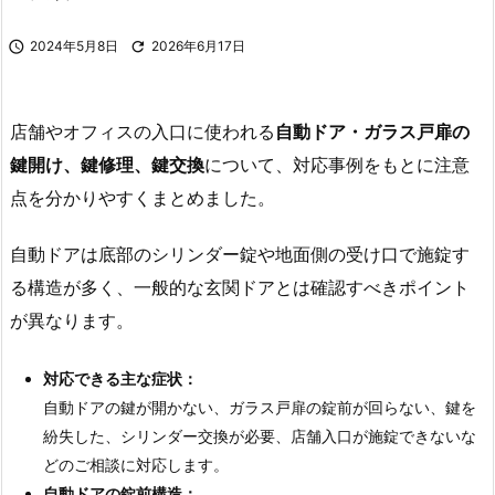

2024年5月8日

2026年6月17日
店舗やオフィスの入口に使われる
自動ドア
・
ガラス戸扉
の
鍵開け
、鍵修理、鍵交換
について、対応事例をもとに注意
点を分かりやすくまとめました。
自動ドアは底部のシリンダー錠や地面側の受け口で施錠す
る構造が多く、一般的な玄関ドアとは確認すべきポイント
が異なります。
対応できる主な症状：
自動ドアの鍵が開かない、ガラス戸扉の錠前が回らない、鍵を
紛失した、シリンダー交換が必要、店舗入口が施錠できないな
どのご相談に対応します。
自動ドアの錠前構造：