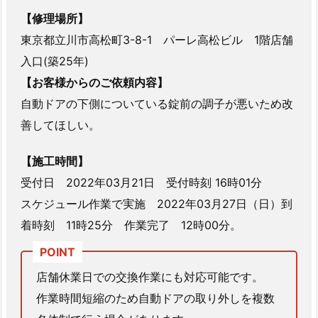
千
【修理場所】
葉
東京都立川市高松町3-8-1 パーレ高松ビル 1階店舗
県
入口(築25年)
流
【お客様からのご依頼内容】
山
市
自動ドアの下側についている錠前の調子が悪いため改
南
善してほしい。
流
山
【施工時間】
店
受付日 2022年03月21日 受付時刻 16時01分
舗
スケジュール作業で実施 2022年03月27日（日）到
の
着時刻 11時25分 作業完了 12時00分。
自
動
ド
店舗休業日での交換作業にも対応可能です。
ア
作業時間短縮のため自動ドアの取り外しを複数
の