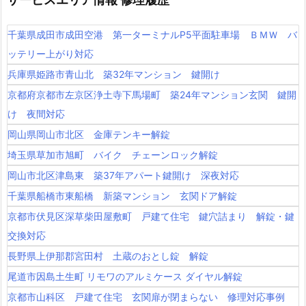
千葉県成田市成田空港 第一ターミナルP5平面駐車場 ＢＭＷ バ
ッテリー上がり対応
兵庫県姫路市青山北 築32年マンション 鍵開け
京都府京都市左京区浄土寺下馬場町 築24年マンション玄関 鍵開
け 夜間対応
岡山県岡山市北区 金庫テンキー解錠
埼玉県草加市旭町 バイク チェーンロック解錠
岡山市北区津島東 築37年アパート鍵開け 深夜対応
千葉県船橋市東船橋 新築マンション 玄関ドア解錠
京都市伏見区深草柴田屋敷町 戸建て住宅 鍵穴詰まり 解錠・鍵
交換対応
長野県上伊那郡宮田村 土蔵のおとし錠 解錠
尾道市因島土生町 リモワのアルミケース ダイヤル解錠
京都市山科区 戸建て住宅 玄関扉が閉まらない 修理対応事例