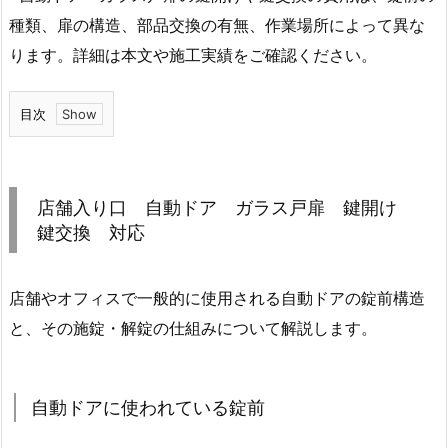
種類、扉の構造、部品交換の有無、作業場所によって異な
ります。詳細は本文や施工実績をご確認ください。
目次
1.
店
舗
店舗入り口 自動ドア ガラス戸扉 鍵開け
入
鍵交換 対応
り
口
店舗やオフィスで一般的に使用される自動ドアの錠前構造
自
動
と、その施錠・解錠の仕組みについて解説します。
ド
ア
ガ
自動ドアに使われている錠前
ラ