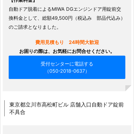
ビ
自動ドア脱着によるMIWA DGエンジンドア用錠前交
ル
換料金として、総額49,500円（税込み 部品代込み）
店
のご請求となりました。
舗
入
費用見積もり 24時間大歓迎
口
お困りの際は、お気軽にお問合せください。
自
動
受付センターに電話する
ド
（050-2018-0637）
ア
錠
前
不
東京都立川市高松町ビル 店舗入口自動ドア錠前
具
不具合
合
2.
3.