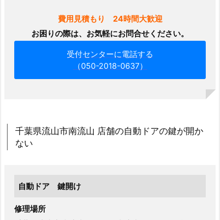
区
店
費用見積もり 24時間大歓迎
舗
お困りの際は、お気軽にお問合せください。
入
り
受付センターに電話する
（050-2018-0637）
口
自
動
ド
ア
千葉県流山市南流山 店舗の自動ドアの鍵が開か
下
ない
鍵
錠
前
交
自動ドア 鍵開け
換
修理場所
2.