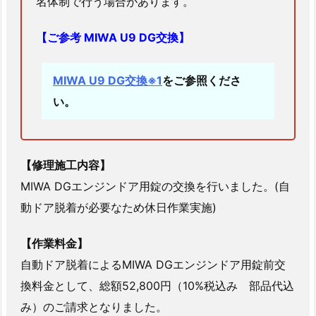
名体制で行う場合があります。
鍵
が
【ご参考 MIWA U9 DG交換】
開
か
な
MIWA U9 DG交換※1
をご参照くださ
い
い。
2.
4.
神
【修理施工内容】
奈
MIWA DGエンジンドア用錠の交換を行いました。(自
川
動ドア脱着が必要なため休日作業実施)
県
相
【作業料金】
模
自動ドア脱着によるMIWA DGエンジンドア用錠前交
原
市
換料金として、総額52,800円（10%税込み 部品代込
南
み）のご請求となりました。