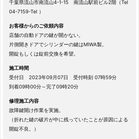
5.
千葉県流山市南流山4-1-15 南流山駅前ビル2階（Tel
埼
04-7159-Tel ）
玉
県
お客様からのご依頼内容
八
店舗の自動ドアの鍵が開かない。
潮
片側開きドアでシリンダーの鍵はMIWA製。
市
開錠もしくは錠前交換を希望。
店
舗
施工時間
入
受付日 2023年09月07日 受付時刻 07時59分
り
到着09時00分～完了09時20分
口
自
修理施工内容
動
故障鍵開け作業を実施。
ド
（折れた鍵の破片が中に残っていたことが原因による
ア
開錠不良。）
鍵
紛