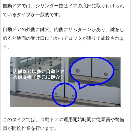
ス
自動ドアでは、シリンダー錠はドアの底部に取り付けられ
戸
ているタイプが一般的です。
扉
鍵
自動ドアの外側に鍵穴、内側にサムターンがあり、鍵をし
開
めると地面の受け口に向かってロックが降りて施錠されま
け
す。
鍵
交
換
対
応
1.
1.
自
動
ド
このタイプでは、自動ドアの運用開始時間に従業員や警備
ア
員が開錠作業を行います。