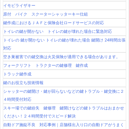
応
イモビライザキー
事
原付 バイク スクーターシャッターキー仕組
例
鍵作成におけるＪＡＦと保険会社ロードサービスの対応
トイレの鍵が開かない トイレの鍵が壊れた場合に緊急対応
トイレの 鍵が開かない トイレの鍵が壊れた場合 鍵開け 24時間出張
対応
空き巣被害での鍵交換は火災保険が適用できる場合があります。
フォークリフト トラクターの鍵修理 鍵作成
トラック鍵作成
鍵のお役立ち技術情報
シャッターの鍵開け・鍵が回らないなどの鍵トラブル・鍵交換に２
４時間受付対応
スキー場での鍵紛失 鍵修理 鍵開けなどの鍵トラブルはおまかせ
ください！２４時間受付でスピード解決
自動ドア施錠不良 対応事例｜店舗様出入り口の自動ドアがうまく