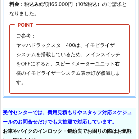
料金
：税込み総額165,000円（10%税込）のご請求と
ブ
なりました。
キ
ー
（黒
ご参考：
キ
ヤマハドラックスター400は、イモビライザー
ー）
システムを搭載しているため、メインスイッチ
の
をOFFにすると、スピードメーターユニット右
登
録
横のイモビライザーシステム表示灯が点滅しま
手
す。
順
1.
4.
受付センターでは、費用見積もりやスタッフ対応スケジュ
参
考
ールのお問合せだけでも大歓迎で対応しています。
情
お車やバイクのインロック・鍵紛失でお困りの際はお気軽
報