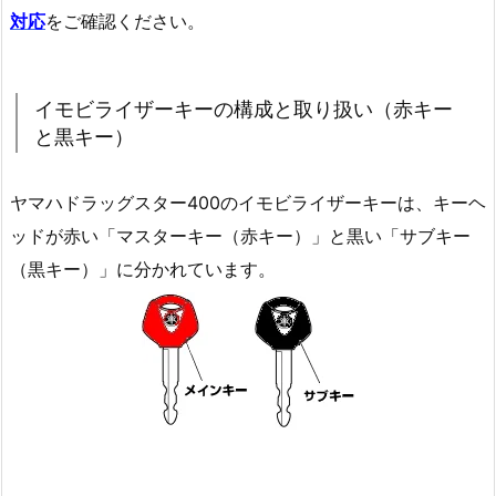
ギ
対応
をご確認ください。
紛
失
出
イモビライザーキーの構成と取り扱い（赤キー
張
と黒キー）
作
成
ヤマハドラッグスター400のイモビライザーキーは、キーヘ
対
ッドが赤い「マスターキー（赤キー）」と黒い「サブキー
応
（黒キー）」に分かれています。
1.
1.
2
0
0
4
年
式