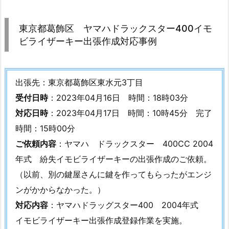
構
成
東京都葛飾区 ヤマハドラックスター400イモ
と
ビライザーキー出張作成対応事例
取
り
扱
出張先：東京都葛飾区東水元3丁目
い
受付日時
：2023年04月16日 時間：18時03分
（赤
対応日時
：2023年04月17日 時間：10時45分 完了
キ
時間：15時00分
ー
ご依頼内容
：ヤマハ ドラックスター 400CC 2004
と
年式 紛失イモビライザーキーの出張作成のご依頼。
黒
キ
（以前、別の鍵屋さんに鍵を作ってもらったがエンジ
ー）
ンがかからなかった。）
1.
対応内容
：ヤマハドラッグスター400 2004年式
3.
イモビライザーキー出張作成登録作業を実施。
サ