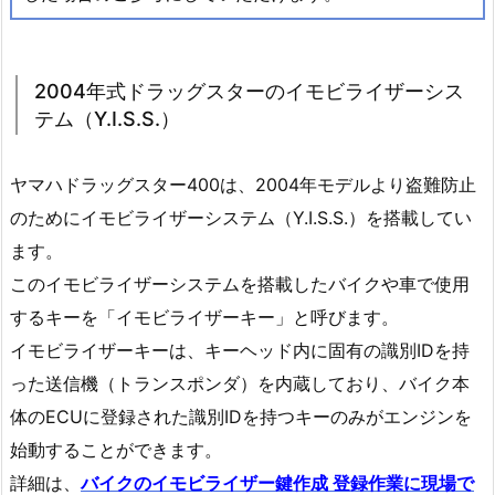
0
2
0
2004年式ドラッグスターのイモビライザーシス
0
テム（Y.I.S.S.）
4
年
ヤマハドラッグスター400は、2004年モデルより盗難防止
式
のためにイモビライザーシステム（Y.I.S.S.）を搭載してい
イ
モ
ます。
ビ
このイモビライザーシステムを搭載したバイクや車で使用
ラ
するキーを「イモビライザーキー」と呼びます。
イ
イモビライザーキーは、キーヘッド内に固有の識別IDを持
ザ
った送信機（トランスポンダ）を内蔵しており、バイク本
ー
体のECUに登録された識別IDを持つキーのみがエンジンを
付
始動することができます。
き
カ
詳細は、
バイクのイモビライザー鍵作成 登録作業に現場で