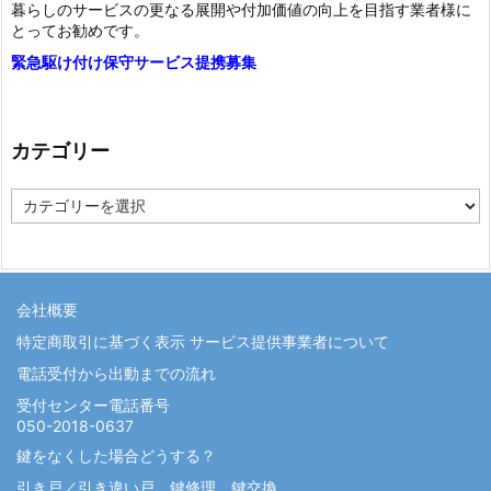
暮らしのサービスの更なる展開や付加価値の向上を目指す業者様に
とってお勧めです。
緊急駆け付け保守サービス提携募集
カテゴリー
カ
テ
ゴ
リ
ー
会社概要
特定商取引に基づく表示 サービス提供事業者について
電話受付から出動までの流れ
受付センター電話番号
050-2018-0637
鍵をなくした場合どうする？
引き戸／引き違い戸 鍵修理 鍵交換