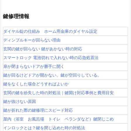
4
0
鍵修理情報
0
イ
ダイヤル錠の仕組み ホーム用金庫のダイヤル設定
モ
ディンプルキーが回らない理由
ビ
玄関の鍵が回らない 鍵があかない時の対応
ラ
スマートロック 電池切れで入れない時の応急処置法
イ
扉が閉まらないドアが勝手に開く
ザ
ー
鍵が回るけどドアが開かない。鍵が空回りしている。
キ
鍵をなくした場合どうすればよいか
ー
玄関の鍵を紛失した時の対処法｜鍵開け対応事例と費用目安
出
鍵が抜けない原因
張
鍵が折れた際の鍵修理にスピード対応
作
屋内（浴室 お風呂場 トイレ ベランダなど）鍵閉じこめ
成
対
インロックとは？鍵を閉じ込めた時の対処法