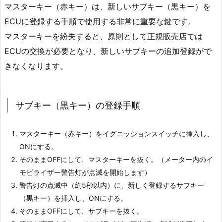
ド
マスターキー（赤キー）は、新しいサブキー（黒キー）を
ラ
ECUに登録する手順で使用する非常に重要な鍵です。
ッ
マスターキーを紛失すると、原則として正規販売店では
グ
ECUの交換が必要となり、新しいサブキーの追加登録がで
ス
きなくなります。
タ
ー
の
サブキー（黒キー）の登録手順
イ
モ
ビ
マスターキー（赤キー）をイグニッションスイッチに挿入し、
ラ
ONにする。
イ
そのままOFFにして、マスターキーを抜く。（メーター内のイ
ザ
モビライザー警告灯が点滅を開始します）
ー
警告灯の点滅中（約5秒以内）に、新しく登録するサブキー
シ
（黒キー）を挿入し、ONにする。
ス
そのままOFFにして、サブキーを抜く。
テ