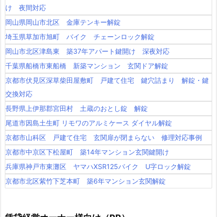
け 夜間対応
岡山県岡山市北区 金庫テンキー解錠
埼玉県草加市旭町 バイク チェーンロック解錠
岡山市北区津島東 築37年アパート鍵開け 深夜対応
千葉県船橋市東船橋 新築マンション 玄関ドア解錠
京都市伏見区深草柴田屋敷町 戸建て住宅 鍵穴詰まり 解錠・鍵
交換対応
長野県上伊那郡宮田村 土蔵のおとし錠 解錠
尾道市因島土生町 リモワのアルミケース ダイヤル解錠
京都市山科区 戸建て住宅 玄関扉が閉まらない 修理対応事例
京都市中京区下松屋町 築14年マンション玄関鍵開け
兵庫県神戸市東灘区 ヤマハXSR125バイク U字ロック解錠
京都市北区紫竹下芝本町 築6年マンション玄関解錠