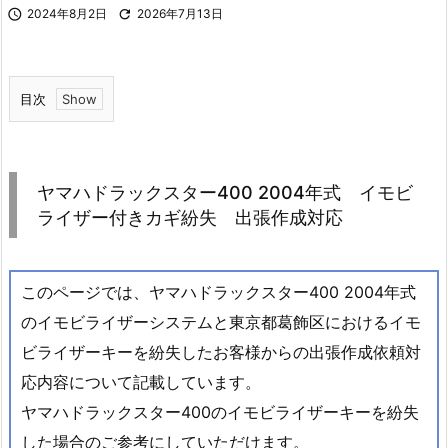

2024年8月2日

2026年7月13日
目次
1.
ヤ
マ
ヤマハドラックスター400 2004年式 イモビ
ハ
ライザー付きカギ紛失 出張作成対応
ド
ラ
ッ
このページでは、ヤマハドラックスター400 2004年式
ク
のイモビライザーシステムと東京都葛飾区におけるイモ
ス
ビライザーキーを紛失したお客様からの出張作成依頼対
タ
応内容について記載しています。
ー
ヤマハドラックスター400のイモビライザーキーを紛失
4
0
した場合のご参考にしていただけます。