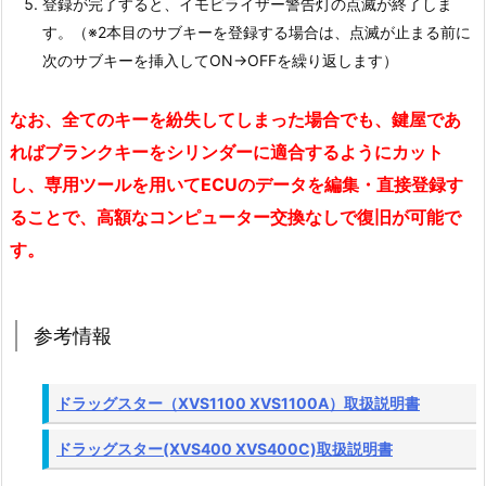
登録が完了すると、イモビライザー警告灯の点滅が終了しま
ム
す。（※2本目のサブキーを登録する場合は、点滅が止まる前に
（Y.
次のサブキーを挿入してON→OFFを繰り返します）
I.
S.
なお、全てのキーを紛失してしまった場合でも、鍵屋であ
S.）
ればブランクキーをシリンダーに適合するようにカット
1.
し、専用ツールを用いてECUのデータを編集・直接登録す
2.
ることで、高額なコンピューター交換なしで復旧が可能で
イ
す。
モ
ビ
ラ
参考情報
イ
ザ
ー
ドラッグスター（XVS1100 XVS1100A）取扱説明書
キ
ドラッグスター(XVS400 XVS400C)取扱説明書
ー
の