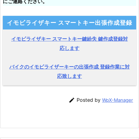
にご連絡ください。
2.
東
イモビライザキー スマートキー出張作成登録
京
都
イモビライザキー スマートキー鍵紛失 鍵作成登録対
葛
応します
飾
区
ヤ
バイクのイモビライザーキーの出張作成 登録作業に対
マ
応致します
ハ
ド
ラ

Posted by
WpX-Manager
ッ
ク
ス
タ
ー